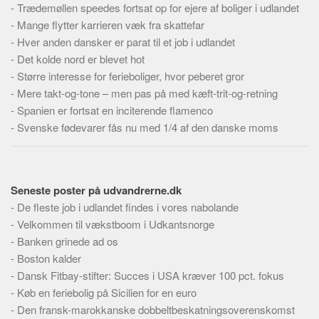
-
Trædemøllen speedes fortsat op for ejere af boliger i udlandet
-
Mange flytter karrieren væk fra skattefar
-
Hver anden dansker er parat til et job i udlandet
-
Det kolde nord er blevet hot
-
Større interesse for ferieboliger, hvor peberet gror
-
Mere takt-og-tone – men pas på med kæft-trit-og-retning
-
Spanien er fortsat en inciterende flamenco
-
Svenske fødevarer fås nu med 1/4 af den danske moms
Seneste poster på udvandrerne.dk
-
De fleste job i udlandet findes i vores nabolande
-
Velkommen til vækstboom i Udkantsnorge
-
Banken grinede ad os
-
Boston kalder
-
Dansk Fitbay-stifter: Succes i USA kræver 100 pct. fokus
-
Køb en feriebolig på Sicilien for en euro
-
Den fransk-marokkanske dobbeltbeskatningsoverenskomst