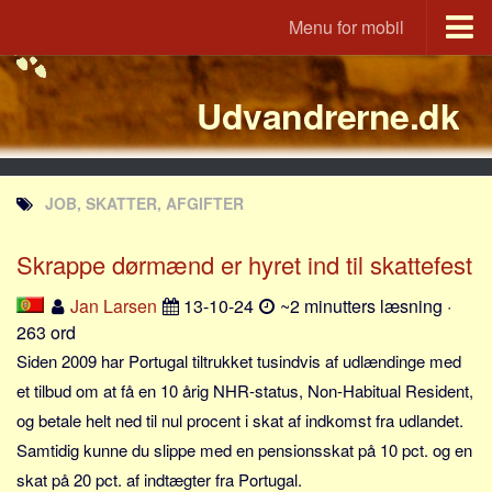
Menu for mobil
Portal
Udvandrerne.dk
Udvandrerne.dk
Utvandrerne.no
Utvandrarna.se
JOB, SKATTER, AFGIFTER
Tyskland.dk
England.dk
Skrappe dørmænd er hyret ind til skattefest
Rusland.dk
Jan Larsen
13-10-24
~2 minutters læsning ·
JLKM.dk
263 ord
Lande
Siden 2009 har Portugal tiltrukket tusindvis af udlændinge med
et tilbud om at få en 10 årig NHR-status, Non-Habitual Resident,
Tyrkiet
og betale helt ned til nul procent i skat af indkomst fra udlandet.
Spanien
Samtidig kunne du slippe med en pensionsskat på 10 pct. og en
Frankrig
skat på 20 pct. af indtægter fra Portugal.