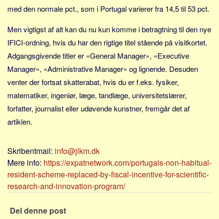
Social sikring og sundhed
med den normale pct., som i Portugal varierer fra 14,5 til 53 pct.
Transport
Men vigtigst af alt kan du nu kun komme i betragtning til den nye
Alle
IFICI-ordning, hvis du har den rigtige titel stående på visitkortet.
Aspekter
Adgangsgivende titler er «General Manager», «Executive
Køb og salg
Manager», «Administrative Manager» og lignende. Desuden
venter der fortsat skatterabat, hvis du er f.eks. fysiker,
Økonomi
matematiker, ingeniør, læge, tandlæge, universitetslærer,
Jura og regler
forfatter, journalist eller udøvende kunstner, fremgår det af
Skatter og afgifter
artiklen.
Statistik
Praktisk
Skribentmail:
info@jlkm.dk
Alle
Mere info:
https://expatnetwork.com/portugals-non-habitual-
resident-scheme-replaced-by-fiscal-incentive-for-scientific-
Meta
research-and-innovation-program/
Dokumenttyper
Emner
Del denne post