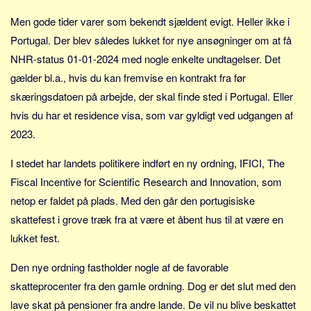
Sverige
Men gode tider varer som bekendt sjældent evigt. Heller ikke i
Norge
Portugal. Der blev således lukket for nye ansøgninger om at få
Thailand
NHR-status 01-01-2024 med nogle enkelte undtagelser. Det
Italien
gælder bl.a., hvis du kan fremvise en kontrakt fra før
Grækenland
skæringsdatoen på arbejde, der skal finde sted i Portugal. Eller
USA
hvis du har et residence visa, som var gyldigt ved udgangen af
2023.
Alle
Nøgleord
I stedet har landets politikere indført en ny ordning, IFICI, The
Fiscal Incentive for Scientific Research and Innovation, som
Bolig
netop er faldet på plads. Med den går den portugisiske
Job
skattefest i grove træk fra at være et åbent hus til at være en
Virksomhed
lukket fest.
Investering
Den nye ordning fastholder nogle af de favorable
Pension og opsparing
skatteprocenter fra den gamle ordning. Dog er det slut med den
Forbrug
lave skat på pensioner fra andre lande. De vil nu blive beskattet