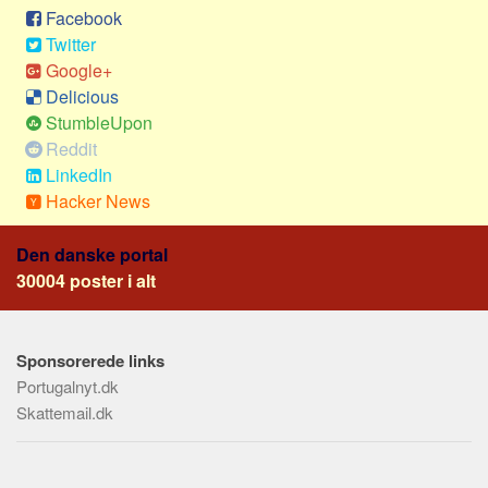
Skribenter
Facebook
Twitter
Personer
Google+
Steder
Delicious
Kilder
StumbleUpon
Reddit
Om
LinkedIn
Webstedet
Hacker News
Forhistorien
Den danske portal
Redigering
30004 poster i alt
Tekstannoncer
Bannere
Sponsorerede links
Hjælp
Portugalnyt.dk
Skattemail.dk