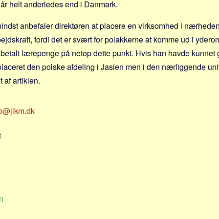
år helt anderledes end i Danmark.
indst anbefaler direktøren at placere en virksomhed i nærhede
rbejdskraft, fordi det er svært for polakkerne at komme ud i yder
 betalt lærepenge på netop dette punkt. Hvis han havde kunnet 
laceret den polske afdeling i Jasien men i den nærliggende uni
 af artiklen.
fo@jlkm.dk
t
n