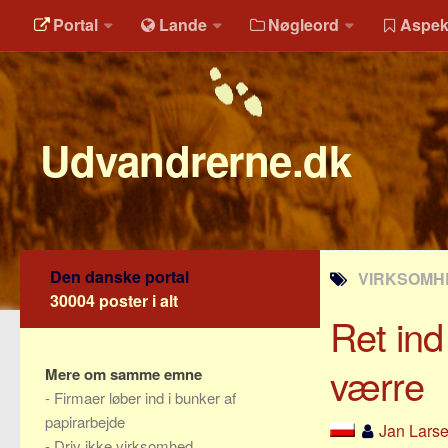
Portal
Lande
Nøgleord
Aspek
Udvandrerne.dk
Den danske portal
VIRKSOMHE
30004 poster i alt
Ret ind 
værre
Mere om samme emne
-
Firmaer løber ind i bunker af
papirarbejde
Jan Lars
-
Driv ikke virksomhed