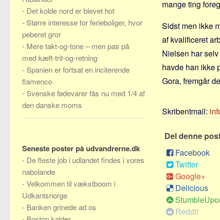
mange ting foreg
-
Det kolde nord er blevet hot
-
Større interesse for ferieboliger, hvor
Sidst men ikke m
peberet gror
af kvalificeret a
-
Mere takt-og-tone – men pas på
Nielsen har selv
med kæft-trit-og-retning
havde han ikke p
-
Spanien er fortsat en inciterende
Gora, fremgår det
flamenco
-
Svenske fødevarer fås nu med 1/4 af
den danske moms
Skribentmail:
in
Del denne pos
Seneste poster på udvandrerne.dk
Facebook
-
De fleste job i udlandet findes i vores
Twitter
nabolande
Google+
-
Velkommen til vækstboom i
Delicious
Udkantsnorge
StumbleUpo
-
Banken grinede ad os
Reddit
-
Boston kalder