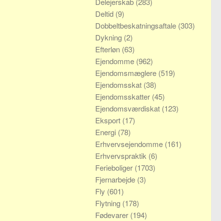
Delejerskab
(283)
Deltid
(9)
Dobbeltbeskatningsaftale
(303)
Dykning
(2)
Efterløn
(63)
Ejendomme
(962)
Ejendomsmæglere
(519)
Ejendomsskat
(38)
Ejendomsskatter
(45)
Ejendomsværdiskat
(123)
Eksport
(17)
Energi
(78)
Erhvervsejendomme
(161)
Erhvervspraktik
(6)
Ferieboliger
(1703)
Fjernarbejde
(3)
Fly
(601)
Flytning
(178)
Fødevarer
(194)