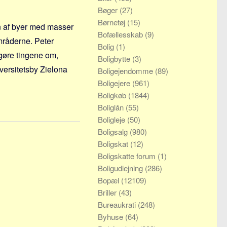
Bøger
(27)
Børnetøj
(15)
n af byer med masser
Bofællesskab
(9)
områderne. Peter
Bolig
(1)
gøre tingene om,
Boligbytte
(3)
versitetsby Zielona
Boligejendomme
(89)
Boligejere
(961)
Boligkøb
(1844)
Boliglån
(55)
Boligleje
(50)
Boligsalg
(980)
Boligskat
(12)
Boligskatte forum
(1)
Boligudlejning
(286)
Bopæl
(12109)
Briller
(43)
Bureaukrati
(248)
Byhuse
(64)