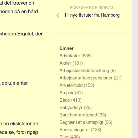
at det kræver en
FOREGÅENDE BIDRAG
igheden på en hård
11 nye flyruter fra Hamborg
omheden Ergolet, der
Emner
Advokater
(636)
Aktier
(131)
Arbejdsløshedsforsikring
(8)
Arbejdsmarkedspensioner
(21)
på dokumenter
Arveforhold
(153)
Au pair
(31)
Både
(410)
Babyudstyr
(25)
Bankhemmelighed
(38)
Begrænset skattepligt
(36)
ge en eksisterende
Beskatningsret
(128)
delse, fordi rigtig
Biler
(498)