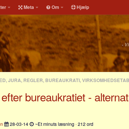
ter
Meta
Om
Hjælp
- V
D, JURA, REGLER, BUREAUKRATI, VIRKSOMHEDSETA
efter bureaukratiet - alternat
en
28-03-14
~Et minuts læsning · 212 ord