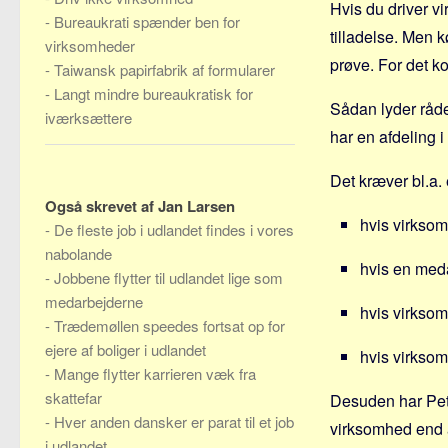
Hvis du driver v
-
Bureaukrati spænder ben for
tilladelse. Men 
virksomheder
prøve. For det ko
-
Taiwansk papirfabrik af formularer
-
Langt mindre bureaukratisk for
Sådan lyder råde
iværksættere
har en afdeling 
Det kræver bl.a.
Også skrevet af Jan Larsen
hvis virkso
-
De fleste job i udlandet findes i vores
nabolande
hvis en meda
-
Jobbene flytter til udlandet lige som
medarbejderne
hvis virkso
-
Trædemøllen speedes fortsat op for
ejere af boliger i udlandet
hvis virksom
-
Mange flytter karrieren væk fra
skattefar
Desuden har Pete
-
Hver anden dansker er parat til et job
virksomhed end at
i udlandet