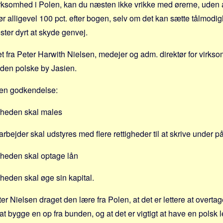
irksomhed i Polen, kan du næsten ikke vrikke med ørerne, uden 
kør alligevel 100 pct. efter bogen, selv om det kan sætte tålmod
ster dyrt at skyde genvej.
t fra Peter Harwith Nielsen, medejer og adm. direktør for virks
i den polske by Jasien.
 en godkendelse:
mheden skal males
rbejder skal udstyres med flere rettigheder til at skrive under 
mheden skal optage lån
heden skal øge sin kapital.
r Nielsen draget den lære fra Polen, at det er lettere at overta
 bygge en op fra bunden, og at det er vigtigt at have en polsk le