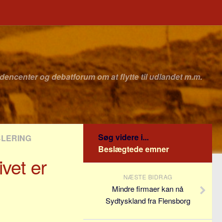
idencenter og debatforum om at flytte til udlandet m.m.
Søg videre i...
BLERING
Beslægtede emner
ivet er
NÆSTE BIDRAG
Mindre firmaer kan nå
Sydtyskland fra Flensborg