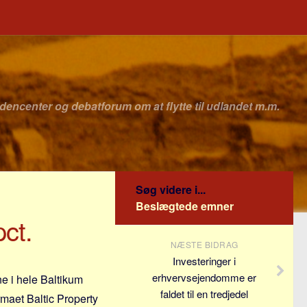
idencenter og debatforum om at flytte til udlandet m.m.
Søg videre i...
Beslægtede emner
ct.
NÆSTE BIDRAG
Investeringer i
erhvervsejendomme er
ne i hele Baltikum
faldet til en tredjedel
rmaet Baltic Property