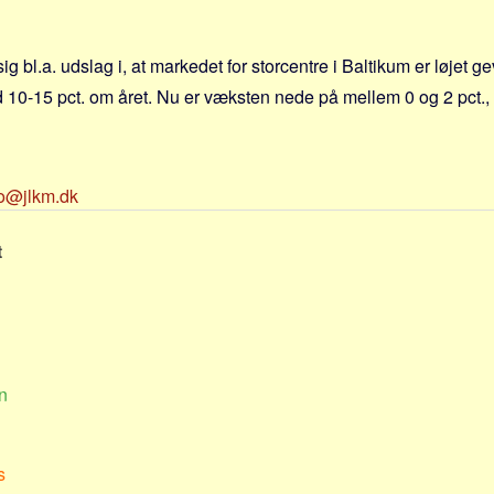
sig bl.a. udslag i, at markedet for storcentre i Baltikum er løjet g
10-15 pct. om året. Nu er væksten nede på mellem 0 og 2 pct., f
fo@jlkm.dk
t
n
s