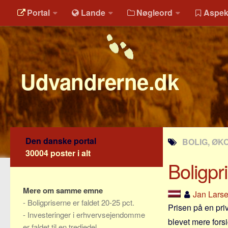
Portal
Lande
Nøgleord
Aspek
Udvandrerne.dk
Den danske portal
BOLIG, ØK
30004 poster i alt
Boligpr
Mere om samme emne
Jan Lars
-
Boligpriserne er faldet 20-25 pct.
Prisen på en priv
-
Investeringer i erhvervsejendomme
blevet mere fors
er faldet til en tredjedel