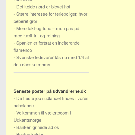
-
Det kolde nord er blevet hot
-
Større interesse for ferieboliger, hvor
peberet gror
-
Mere takt-og-tone – men pas på
med kæft-trit-og-retning
-
Spanien er fortsat en inciterende
flamenco
-
Svenske fødevarer fås nu med 1/4 af
den danske moms
Seneste poster på udvandrerne.dk
-
De fleste job i udlandet findes i vores
nabolande
-
Velkommen til vækstboom i
Udkantsnorge
-
Banken grinede ad os
-
Boston kalder