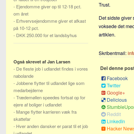
Trust.
-
Ejendomme giver op til 12-18 pct.
om året
Det sidste giver 
-
Erhvervsejendomme giver et afkast
voksede det med 
på 10-12 pct.
artiklen.
-
DKK 250.000 for et landsbyhus
Skribentmail:
in
Også skrevet af Jan Larsen
Del denne pos
-
De fleste job i udlandet findes i vores
nabolande
Facebook
-
Jobbene flytter til udlandet lige som
Twitter
medarbejderne
Google+
-
Trædemøllen speedes fortsat op for
Delicious
ejere af boliger i udlandet
StumbleUpo
-
Mange flytter karrieren væk fra
Reddit
skattefar
LinkedIn
-
Hver anden dansker er parat til et job
Hacker New
i udlandet