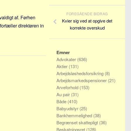
FOREGÅENDE BIDRAG
evaldigt af. Førhen
Kvier sig ved at opgive det
ortæller direktøren in
korrekte overskud
Emner
Advokater
(636)
Aktier
(131)
Arbejdsløshedsforsikring
(8)
Arbejdsmarkedspensioner
(21)
Arveforhold
(153)
Au pair
(31)
Både
(410)
Babyudstyr
(25)
Bankhemmelighed
(38)
Begrænset skattepligt
(36)
Beskatningsret
(128)