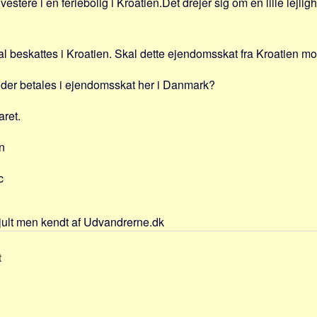
vestere i en feriebolig i Kroatien.Det drejer sig om en lille lejligh
 beskattes i Kroatien. Skal dette ejendomsskat fra Kroatien 
 der betales i ejendomsskat her i Danmark?
aret.
n
c
jult men kendt af Udvandrerne.dk
t