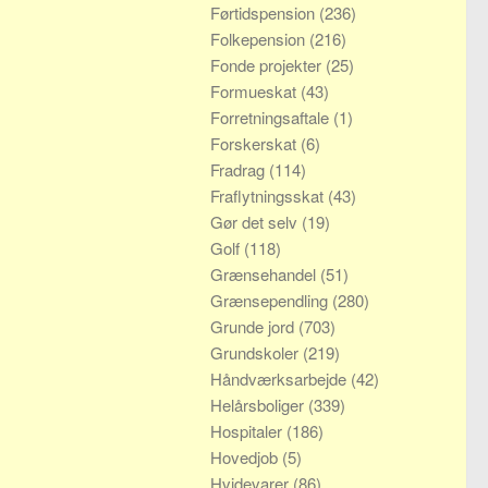
Førtidspension
(236)
Folkepension
(216)
Fonde projekter
(25)
Formueskat
(43)
Forretningsaftale
(1)
Forskerskat
(6)
Fradrag
(114)
Fraflytningsskat
(43)
Gør det selv
(19)
Golf
(118)
Grænsehandel
(51)
Grænsependling
(280)
Grunde jord
(703)
Grundskoler
(219)
Håndværksarbejde
(42)
Helårsboliger
(339)
Hospitaler
(186)
Hovedjob
(5)
Hvidevarer
(86)