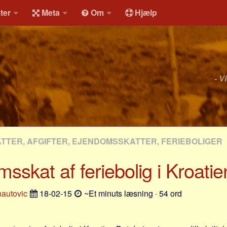
ter
Meta
Om
Hjælp
- V
ATTER, AFGIFTER, EJENDOMSSKATTER, FERIEBOLIGER
sskat af feriebolig i Kroatie
nautovic
18-02-15
~Et minuts læsning · 54 ord