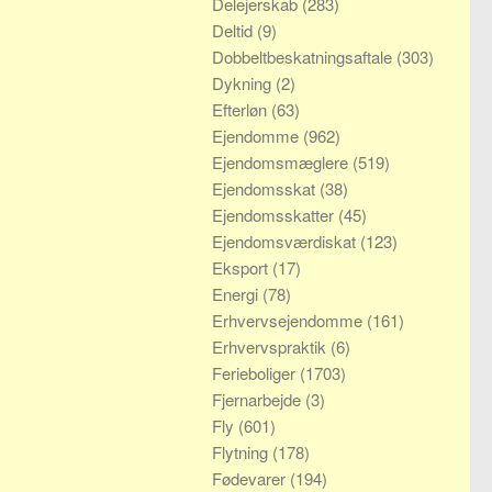
Delejerskab
(283)
Deltid
(9)
Dobbeltbeskatningsaftale
(303)
Dykning
(2)
Efterløn
(63)
Ejendomme
(962)
Ejendomsmæglere
(519)
Ejendomsskat
(38)
Ejendomsskatter
(45)
Ejendomsværdiskat
(123)
Eksport
(17)
Energi
(78)
Erhvervsejendomme
(161)
Erhvervspraktik
(6)
Ferieboliger
(1703)
Fjernarbejde
(3)
Fly
(601)
Flytning
(178)
Fødevarer
(194)