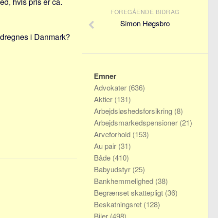
ed, hvis pris er ca.
FOREGÅENDE BIDRAG
Simon Høgsbro
modregnes i Danmark?
Emner
Advokater
(636)
Aktier
(131)
Arbejdsløshedsforsikring
(8)
Arbejdsmarkedspensioner
(21)
Arveforhold
(153)
Au pair
(31)
Både
(410)
Babyudstyr
(25)
Bankhemmelighed
(38)
Begrænset skattepligt
(36)
Beskatningsret
(128)
Biler
(498)