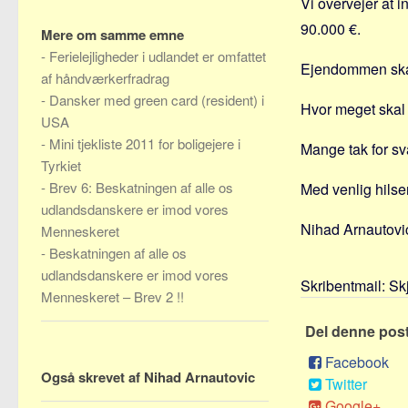
Vi overvejer at in
90.000 €.
Mere om samme emne
-
Ferielejligheder i udlandet er omfattet
Ejendommen skal
af håndværkerfradrag
-
Dansker med green card (resident) i
Hvor meget skal
USA
-
Mini tjekliste 2011 for boligejere i
Mange tak for sv
Tyrkiet
-
Brev 6: Beskatningen af alle os
Med venlig hilse
udlandsdanskere er imod vores
Nihad Arnautovi
Menneskeret
-
Beskatningen af alle os
udlandsdanskere er imod vores
Skribentmail:
Sk
Menneskeret – Brev 2 !!
Del denne pos
Facebook
Også skrevet af Nihad Arnautovic
Twitter
Google+