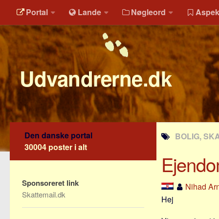
Portal
Lande
Nøgleord
Aspek
Udvandrerne.dk
Den danske portal
BOLIG, SK
30004 poster i alt
Ejendom
Sponsoreret link
Nihad Ar
Skattemail.dk
Hej