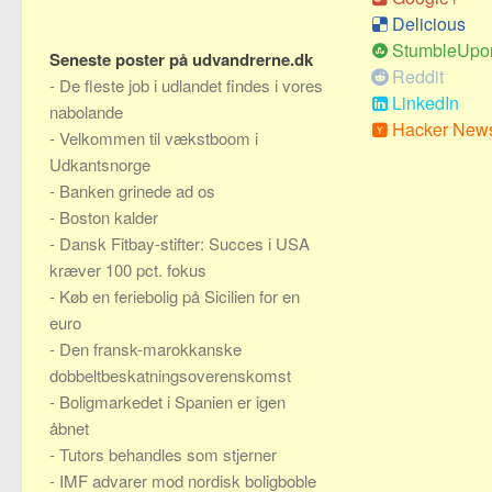
Delicious
StumbleUpo
Seneste poster på udvandrerne.dk
Reddit
-
De fleste job i udlandet findes i vores
LinkedIn
nabolande
Hacker New
-
Velkommen til vækstboom i
Udkantsnorge
-
Banken grinede ad os
-
Boston kalder
-
Dansk Fitbay-stifter: Succes i USA
kræver 100 pct. fokus
-
Køb en feriebolig på Sicilien for en
euro
-
Den fransk-marokkanske
dobbeltbeskatningsoverenskomst
-
Boligmarkedet i Spanien er igen
åbnet
-
Tutors behandles som stjerner
-
IMF advarer mod nordisk boligboble