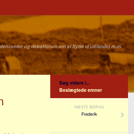
idencenter og debatforum om at flytte til udlandet m.m.
Søg videre i...
Beslægtede emner
n
NÆSTE BIDRAG
Frederik