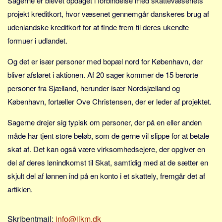
Sagerne er blevet opdaget i forbindelse med skattevæsenets
Sverige
projekt kreditkort, hvor væsenet gennemgår danskeres brug af
Norge
udenlandske kreditkort for at finde frem til deres ukendte
Thailand
formuer i udlandet.
Italien
Og det er især personer med bopæl nord for København, der
Grækenland
bliver afsløret i aktionen. Af 20 sager kommer de 15 berørte
USA
personer fra Sjælland, herunder især Nordsjælland og
Alle
København, fortæller Ove Christensen, der er leder af projektet.
Nøgleord
Sagerne drejer sig typisk om personer, der på en eller anden
Bolig
måde har tjent store beløb, som de gerne vil slippe for at betale
Job
skat af. Det kan også være virksomhedsejere, der opgiver en
del af deres lønindkomst til Skat, samtidig med at de sætter en
Virksomhed
skjult del af lønnen ind på en konto i et skattely, fremgår det af
Investering
artiklen.
Pension og opsparing
Forbrug
Skribentmail:
info@jlkm.dk