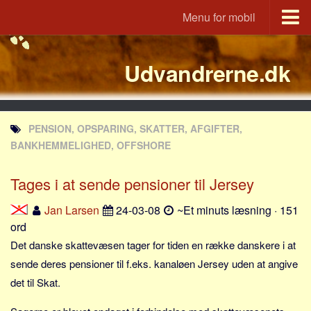
Menu for mobil
Portal
Udvandrerne.dk
Udvandrerne.dk
Utvandrerne.no
Utvandrarna.se
PENSION, OPSPARING, SKATTER, AFGIFTER,
Tyskland.dk
BANKHEMMELIGHED, OFFSHORE
England.dk
Tages i at sende pensioner til Jersey
Rusland.dk
JLKM.dk
Jan Larsen
24-03-08
~Et minuts læsning · 151
ord
Lande
Det danske skattevæsen tager for tiden en række danskere i at
Tyrkiet
sende deres pensioner til f.eks. kanaløen Jersey uden at angive
Spanien
det til Skat.
Frankrig