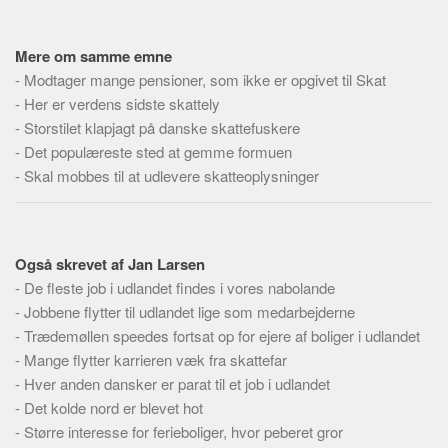
Skribenter
Personer
Mere om samme emne
Steder
-
Modtager mange pensioner, som ikke er opgivet til Skat
-
Her er verdens sidste skattely
Kilder
-
Storstilet klapjagt på danske skattefuskere
Om
-
Det populæreste sted at gemme formuen
-
Skal mobbes til at udlevere skatteoplysninger
Webstedet
Forhistorien
Redigering
Også skrevet af Jan Larsen
Tekstannoncer
-
De fleste job i udlandet findes i vores nabolande
Bannere
-
Jobbene flytter til udlandet lige som medarbejderne
Hjælp
-
Trædemøllen speedes fortsat op for ejere af boliger i udlandet
-
Mange flytter karrieren væk fra skattefar
-
Hver anden dansker er parat til et job i udlandet
-
Det kolde nord er blevet hot
-
Større interesse for ferieboliger, hvor peberet gror