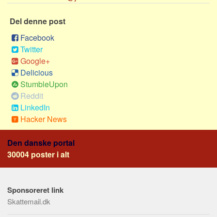
Social sikring og sundhed
Transport
Del denne post
Alle
Facebook
Twitter
Aspekter
Google+
Køb og salg
Delicious
Økonomi
StumbleUpon
Reddit
Jura og regler
LinkedIn
Skatter og afgifter
Hacker News
Statistik
Den danske portal
Praktisk
30004 poster i alt
Alle
Meta
Sponsoreret link
Dokumenttyper
Skattemail.dk
Emner