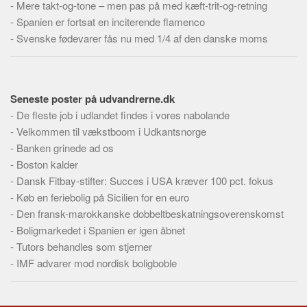
-
Mere takt-og-tone – men pas på med kæft-trit-og-retning
-
Spanien er fortsat en inciterende flamenco
-
Svenske fødevarer fås nu med 1/4 af den danske moms
Seneste poster på udvandrerne.dk
-
De fleste job i udlandet findes i vores nabolande
-
Velkommen til vækstboom i Udkantsnorge
-
Banken grinede ad os
-
Boston kalder
-
Dansk Fitbay-stifter: Succes i USA kræver 100 pct. fokus
-
Køb en feriebolig på Sicilien for en euro
-
Den fransk-marokkanske dobbeltbeskatningsoverenskomst
-
Boligmarkedet i Spanien er igen åbnet
-
Tutors behandles som stjerner
-
IMF advarer mod nordisk boligboble