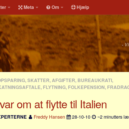
ter
Meta
Om
Hjælp
- V
OPSPARING, SKATTER, AFGIFTER, BUREAUKRATI,
ATNINGSAFTALE, FLYTNING, FOLKEPENSION, FRADRAG
ar om at flytte til Italien
XPERTERNE
Freddy Hansen
28-10-10
~2 minutters læ