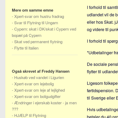
I forhold til samt
Mere om samme emne
udlandet vil de 
-
Xpert-svar om hustru fradrag
eller hos Skat. 
-
Svar til Flytning til Ungarn
-
Cypern: skat i DK/skat i Cypern ved
og videre til pun
bopæl på Cypern
I forhold til spø
-
Skat ved permanent flytning
-
Flytte til Italien
*Udbetalinger fr
De sociale pensi
Også skrevet af Freddy Hansen
flytter til udlande
-
Huskøb ved vandet i Ligurien
Ligesom folkepen
-
Xpert-svar om lejebolig
-
Xpert-svar om leje af lejlighed
førtidspension. D
-
Xpert-svar om boligudgifter
til Sverige eller
-
Ændringer i ejerskab koster - ja men
???
Hvis udbetalinge
-
HJÆLP til Flytning
betaler du 40 proc