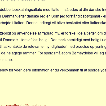
obbeltbeskatningsaftale med Italien - således at din danske in
 i Danmark efter danske regler. Som jeg forstår dit spørgsmål - 
bejde i Italien. Denne indtægt vil blive beskattet efter Italienske
tepligt og anvendelse af fradrag mv. er forskellige alt efter, om d
til Danmark i fom af fast bolig i Danmark samtidigt med bolig i 
il at kontakte de relevante myndigheder med præcise oplysninge
il de nøjagtige rammer. For spørgsmålet om Børneydelse vil jeg 
ommune.
ehov for yderligere infomation er du velkommen til at spørge yde
eddy.casaliguria@gmail.com