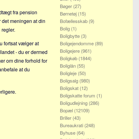
Bøger
(27)
dtægt fra pension
Børnetøj
(15)
er det meningen at din
Bofællesskab
(9)
Bolig
(1)
 regler.
Boligbytte
(3)
u fortsat vælger at
Boligejendomme
(89)
Boligejere
(961)
udlandet - du er dermed
Boligkøb
(1844)
r om dine forhold for
Boliglån
(55)
anbefale at du
Boligleje
(50)
Boligsalg
(980)
Boligskat
(12)
rligere.
Boligskatte forum
(1)
Boligudlejning
(286)
Bopæl
(12109)
Briller
(43)
Bureaukrati
(248)
Byhuse
(64)