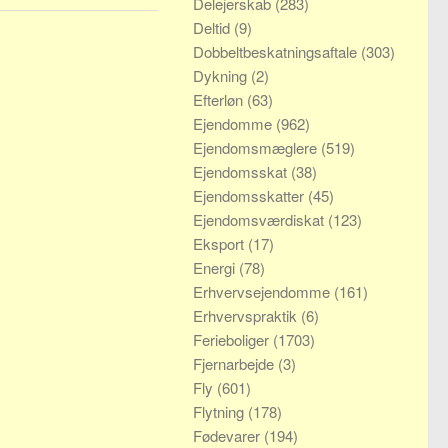
Delejerskab
(283)
Deltid
(9)
Dobbeltbeskatningsaftale
(303)
Dykning
(2)
Efterløn
(63)
Ejendomme
(962)
Ejendomsmæglere
(519)
Ejendomsskat
(38)
Ejendomsskatter
(45)
Ejendomsværdiskat
(123)
Eksport
(17)
Energi
(78)
Erhvervsejendomme
(161)
Erhvervspraktik
(6)
Ferieboliger
(1703)
Fjernarbejde
(3)
Fly
(601)
Flytning
(178)
Fødevarer
(194)