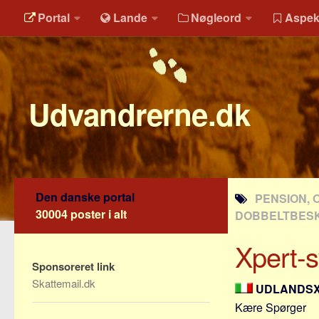
Portal
Lande
Nøgleord
Aspek
Udvandrerne.dk
Den danske portal
PENSION, 
30004 poster i alt
DOBBELTBESK
Xpert-sv
Sponsoreret link
Skattemail.dk
UDLANDS
Kære Spørger