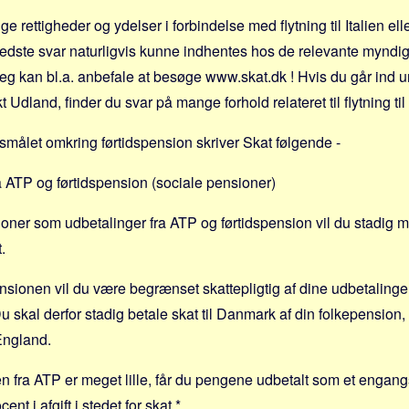
lige rettigheder og ydelser i forbindelse med flytning til Italien ell
bedste svar naturligvis kunne indhentes hos de relevante mynd
jJeg kan bl.a. anbefale at besøge www.skat.dk ! Hvis du går ind 
kt Udland, finder du svar på mange forhold relateret til flytning ti
rgsmålet omkring førtidspension skriver Skat følgende -
a ATP og førtidspension (sociale pensioner)
oner som udbetalinger fra ATP og førtidspension vil du stadig 
t.
sionen vil du være begrænset skattepligtig af dine udbetalinge
u skal derfor stadig betale skat til Danmark af din folkepension, s
 England.
n fra ATP er meget lille, får du pengene udbetalt som et engangs
ent i afgift i stedet for skat.*