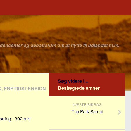
idencenter og debatforum om at flytte til udlandet m.m.
Søg videre i...
Beslægtede emner
, FØRTIDSPENSION
NÆSTE BIDRAG
The Park Samui
sning · 302 ord