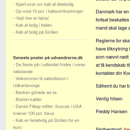
-
Xpert-svar om køb af delebolig
-
Op mod 10 pct. i købsomkostninger
Danmark har en d
– Nej! Her er fakta!
fortsat beskattes
-
Køb af bolig i Italien
mand skal tage ar
-
Køb af bolig på Sicilien
Reglerne for skat
have tilknytning 
som nævnt nødt t
Seneste poster på udvandrerne.dk
-
De fleste job i udlandet findes i vores
at få kendskab t
nabolande
kontakter din K
-
Velkommen til vækstboom i
Udkantsnorge
Såfremt du har b
-
Banken grinede ad os
Venlig hilsen
-
Boston kalder
-
Dansk Fitbay-stifter: Succes i USA
Freddy Hansen
kræver 100 pct. fokus
-
Køb en feriebolig på Sicilien for en
euro
Skribentmail:
fr