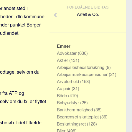
FOREGÅENDE BIDRAG
er andet sted i
Arfelt & Co.
igheder - din kommune
under punktet Borger
l udlandet.
Emner
Advokater
(636)
Aktier
(131)
Arbejdsløshedsforsikring
(8)
modtage, selv om du
Arbejdsmarkedspensioner
(21)
Arveforhold
(153)
Au pair
(31)
r fra ATP og
Både
(410)
elv om du fx. er flyttet
Babyudstyr
(25)
Bankhemmelighed
(38)
Begrænset skattepligt
(36)
beløb. I det tilfælde
Beskatningsret
(128)
Biler
(498)