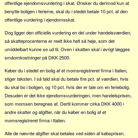
offentlige ejendomsvurdering i skat. Ønsker du derimod kun at
Sverige
benytte boligen i ferierne, skal du i stedet betale 10 pct. af den
Norge
offentlige vurdering i ejendomsskat.
Thailand
Italien
Dog ligger den officielle vurdering en del under handelsværdien,
så skatteprocenterne er reelt ikke helt så høje, som det
Grækenland
umiddelbart kunne se ud til. Oven i skatten skal i øvrigt lægges
USA
småomkostninger på DKK 2500.
Alle
Køber du i stedet en bolig af et momsregistreret firma i Italien,
Nøgleord
stiger taksten. I så fald skal du betale fire pct. af værdien, hvis
Bolig
du skal bo i boligen, og 10 pct. hvis der er tale om en feriebolig.
Job
Desuden er det ikke ejendomsvurderingen, men handelsprisen,
Virksomhed
som momsen beregnes af. Dertil kommer cirka DKK 4000 i
Investering
andre skatter og afgifter, når du køber en bolig af et
momsregistreret firma i Italien.
Pension og opsparing
Forbrug
Alle de nævnte afgifter skal betales ved siden af købsprisen.