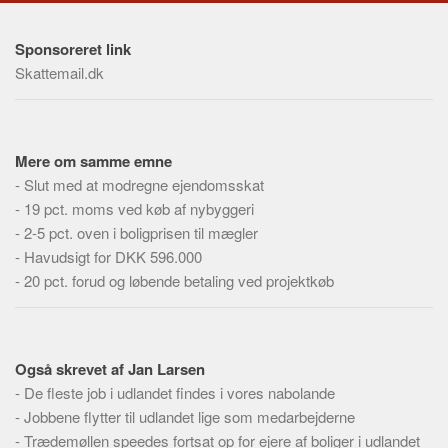
Skribenter
Personer
Sponsoreret link
Skattemail.dk
Steder
Kilder
Om
Mere om samme emne
Webstedet
-
Slut med at modregne ejendomsskat
Forhistorien
-
19 pct. moms ved køb af nybyggeri
-
2-5 pct. oven i boligprisen til mægler
Redigering
-
Havudsigt for DKK 596.000
Tekstannoncer
-
20 pct. forud og løbende betaling ved projektkøb
Bannere
Hjælp
Også skrevet af Jan Larsen
-
De fleste job i udlandet findes i vores nabolande
-
Jobbene flytter til udlandet lige som medarbejderne
-
Trædemøllen speedes fortsat op for ejere af boliger i udlandet