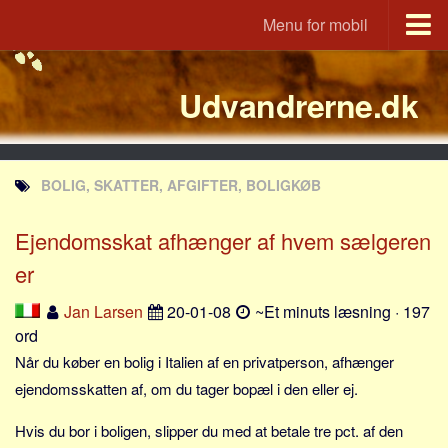
Menu for mobil
Portal
Udvandrerne.dk
Udvandrerne.dk
Utvandrerne.no
Utvandrarna.se
BOLIG, SKATTER, AFGIFTER, BOLIGKØB
Tyskland.dk
England.dk
Ejendomsskat afhænger af hvem sælgeren
Rusland.dk
er
JLKM.dk
Jan Larsen
20-01-08
~Et minuts læsning · 197
Lande
ord
Når du køber en bolig i Italien af en privatperson, afhænger
Tyrkiet
ejendomsskatten af, om du tager bopæl i den eller ej.
Spanien
Frankrig
Hvis du bor i boligen, slipper du med at betale tre pct. af den