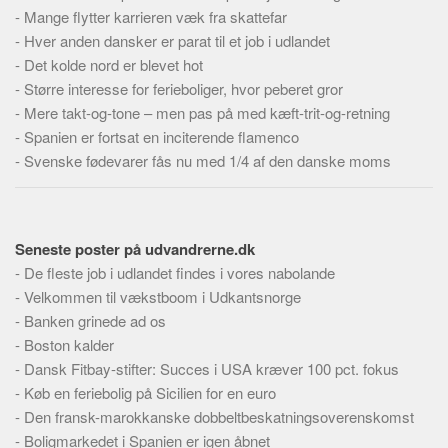
-
Mange flytter karrieren væk fra skattefar
-
Hver anden dansker er parat til et job i udlandet
-
Det kolde nord er blevet hot
-
Større interesse for ferieboliger, hvor peberet gror
-
Mere takt-og-tone – men pas på med kæft-trit-og-retning
-
Spanien er fortsat en inciterende flamenco
-
Svenske fødevarer fås nu med 1/4 af den danske moms
Seneste poster på udvandrerne.dk
-
De fleste job i udlandet findes i vores nabolande
-
Velkommen til vækstboom i Udkantsnorge
-
Banken grinede ad os
-
Boston kalder
-
Dansk Fitbay-stifter: Succes i USA kræver 100 pct. fokus
-
Køb en feriebolig på Sicilien for en euro
-
Den fransk-marokkanske dobbeltbeskatningsoverenskomst
-
Boligmarkedet i Spanien er igen åbnet