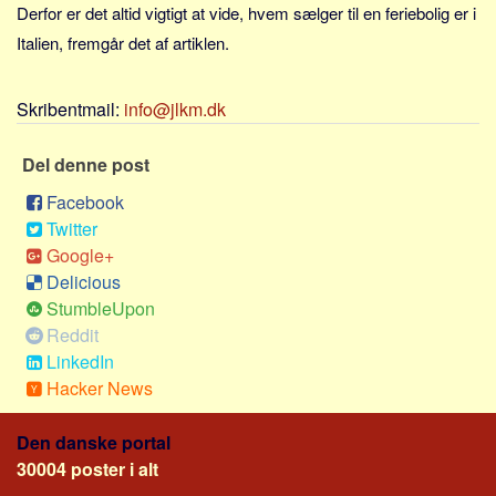
Social sikring og sundhed
Derfor er det altid vigtigt at vide, hvem sælger til en feriebolig er i
Transport
Italien, fremgår det af artiklen.
Alle
Skribentmail:
info@jlkm.dk
Aspekter
Køb og salg
Del denne post
Økonomi
Facebook
Jura og regler
Twitter
Google+
Skatter og afgifter
Delicious
Statistik
StumbleUpon
Praktisk
Reddit
Alle
LinkedIn
Hacker News
Meta
Dokumenttyper
Den danske portal
30004 poster i alt
Emner