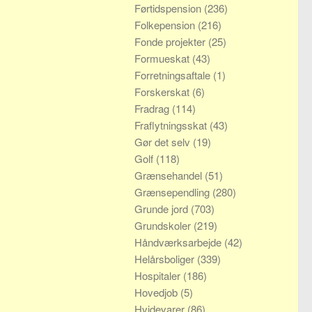
Førtidspension
(236)
Folkepension
(216)
Fonde projekter
(25)
Formueskat
(43)
Forretningsaftale
(1)
Forskerskat
(6)
Fradrag
(114)
Fraflytningsskat
(43)
Gør det selv
(19)
Golf
(118)
Grænsehandel
(51)
Grænsependling
(280)
Grunde jord
(703)
Grundskoler
(219)
Håndværksarbejde
(42)
Helårsboliger
(339)
Hospitaler
(186)
Hovedjob
(5)
Hvidevarer
(86)