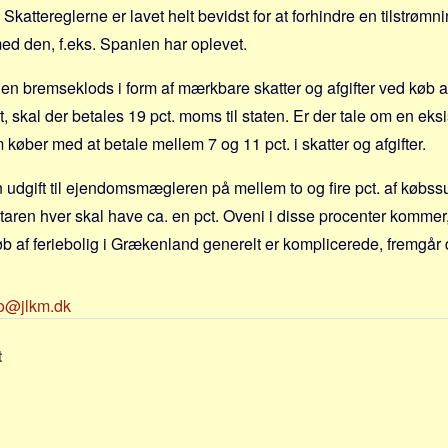
 Skattereglerne er lavet helt bevidst for at forhindre en tilstrøm
 med den, f.eks. Spanien har oplevet.
t en bremseklods i form af mærkbare skatter og afgifter ved køb af 
 skal der betales 19 pct. moms til staten. Er der tale om en eks
køber med at betale mellem 7 og 11 pct. i skatter og afgifter.
 udgift til ejendomsmægleren på mellem to og fire pct. af køb
aren hver skal have ca. en pct. Oveni i disse procenter kommer, 
øb af feriebolig i Grækenland generelt er komplicerede, fremgår d
fo@jlkm.dk
t