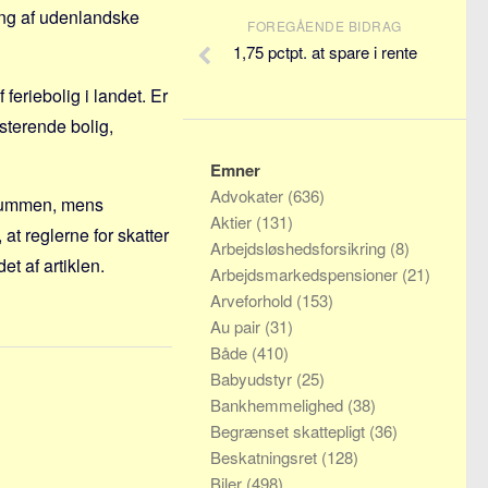
ning af udenlandske
FOREGÅENDE BIDRAG
1,75 pctpt. at spare i rente
feriebolig i landet. Er
isterende bolig,
Emner
Advokater
(636)
ssummen, mens
Aktier
(131)
at reglerne for skatter
Arbejdsløshedsforsikring
(8)
et af artiklen.
Arbejdsmarkedspensioner
(21)
Arveforhold
(153)
Au pair
(31)
Både
(410)
Babyudstyr
(25)
Bankhemmelighed
(38)
Begrænset skattepligt
(36)
Beskatningsret
(128)
Biler
(498)