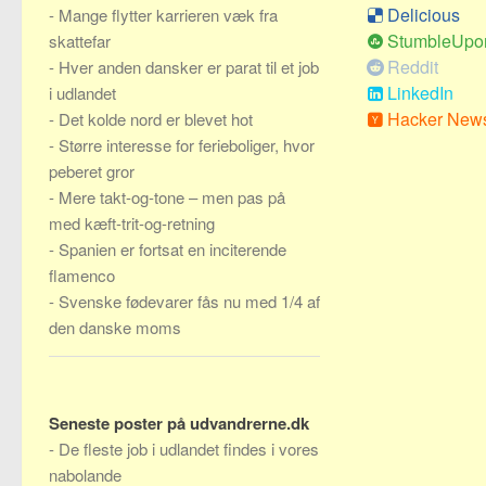
Delicious
-
Mange flytter karrieren væk fra
StumbleUpo
skattefar
Reddit
-
Hver anden dansker er parat til et job
LinkedIn
i udlandet
Hacker New
-
Det kolde nord er blevet hot
-
Større interesse for ferieboliger, hvor
peberet gror
-
Mere takt-og-tone – men pas på
med kæft-trit-og-retning
-
Spanien er fortsat en inciterende
flamenco
-
Svenske fødevarer fås nu med 1/4 af
den danske moms
Seneste poster på udvandrerne.dk
-
De fleste job i udlandet findes i vores
nabolande