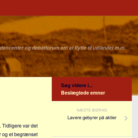
idencenter og debatforum om at flytte til udlandet m.m.
Søg videre i...
Beslægtede emner
NÆSTE BIDRAG
Lavere gebyrer på aktier
 Tidligere var det
er og et begrænset