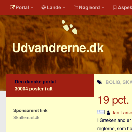
Portal
Lande
Nøgleord
Aspek
Udvandrerne.dk
Den danske portal
BOLIG, SK
30004 poster i alt
19 pct.
Sponsoreret link
Jan Lars
Skattemail.dk
I Grækenland er d
reglerne, som ho