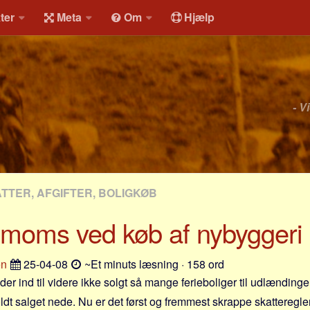
ter
Meta
Om
Hjælp
- V
ATTER, AFGIFTER, BOLIGKØB
 moms ved køb af nybyggeri
en
25-04-08
~Et minuts læsning · 158 ord
er ind til videre ikke solgt så mange ferieboliger til udlændinge.
ldt salget nede. Nu er det først og fremmest skrappe skatteregl