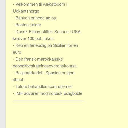
-
Velkommen til vækstboom i
Udkantsnorge
-
Banken grinede ad os
-
Boston kalder
-
Dansk Fitbay-stifter: Succes i USA
kræver 100 pct. fokus
-
Køb en feriebolig på Sicilien for en
euro
-
Den fransk-marokkanske
dobbeltbeskatningsoverenskomst
-
Boligmarkedet i Spanien er igen
åbnet
-
Tutors behandles som stjerner
-
IMF advarer mod nordisk boligboble