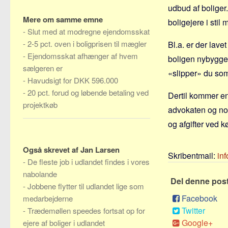
udbud af boliger.
Mere om samme emne
boligejere i stil
-
Slut med at modregne ejendomsskat
-
2-5 pct. oven i boligprisen til mægler
Bl.a. er der lave
-
Ejendomsskat afhænger af hvem
boligen nybygget,
sælgeren er
«slipper» du som 
-
Havudsigt for DKK 596.000
-
20 pct. forud og løbende betaling ved
Dertil kommer en
projektkøb
advokaten og not
og afgifter ved k
Også skrevet af Jan Larsen
Skribentmail:
in
-
De fleste job i udlandet findes i vores
nabolande
Del denne pos
-
Jobbene flytter til udlandet lige som
Facebook
medarbejderne
Twitter
-
Trædemøllen speedes fortsat op for
Google+
ejere af boliger i udlandet