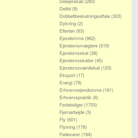
Delejerskab
(283)
Deltid
(9)
Dobbeltbeskatningsaftale
(303)
Dykning
(2)
Efterløn
(63)
Ejendomme
(962)
Ejendomsmæglere
(519)
Ejendomsskat
(38)
Ejendomsskatter
(45)
Ejendomsværdiskat
(123)
Eksport
(17)
Energi
(78)
Erhvervsejendomme
(161)
Erhvervspraktik
(6)
Ferieboliger
(1703)
Fjernarbejde
(3)
Fly
(601)
Flytning
(178)
Fødevarer
(194)