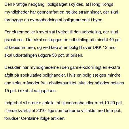
Sverige
Den kraftige nedgang i boligsalget skyldes, at Hong Kongs
myndigheder har gennemført en række stramninger, der skal
Norge
forebygge en overophedning af boligmarkedet i byen.
Thailand
Italien
For eksempel er kravet sat i vejret til den udbetaling, der skal
Grækenland
præsteres. Der skal nu lægges en udbetaling på mindst 40 pct.
af købesummen, og ved køb af en bolig til over DKK 12 mio.
USA
skal udbetalingen udgøre 50 pct. af prisen.
Alle
Nøgleord
Desuden har myndighederne i den gamle koloni lagt en ekstra
afgift på spekulative bolighandler. Hvis en bolig sælges mindre
Bolig
end seks måneder fra købstidspunktet, skal der således betales
Job
15 pct. i skat af salgsprisen.
Virksomhed
Indgrebet vil sænke antallet af ejendomshandler med 10-20 pct.
Investering
i fjerde kvartal af 2010, lige som priserne vil falde med fem pct.,
Pension og opsparing
forudser Centaline ifølge artiklen.
Forbrug