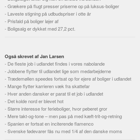
Skribenter
-
Grækere på flugt presser priserne op på luksus-boliger
Personer
-
Laveste stigning på udbudspriser i otte år
-
Prisfald på boliger løjer af
Steder
-
Boligsalg er dykket med 27,2 pct.
Kilder
Om
Webstedet
Også skrevet af Jan Larsen
-
De fleste job i udlandet findes i vores nabolande
Forhistorien
-
Jobbene flytter til udlandet lige som medarbejderne
Redigering
-
Trædemøllen speedes fortsat op for ejere af boliger i udlandet
Tekstannoncer
-
Mange flytter karrieren væk fra skattefar
-
Hver anden dansker er parat til et job i udlandet
Bannere
-
Det kolde nord er blevet hot
Hjælp
-
Større interesse for ferieboliger, hvor peberet gror
-
Mere takt-og-tone – men pas på med kæft-trit-og-retning
-
Spanien er fortsat en inciterende flamenco
-
Svenske fødevarer fås nu med 1/4 af den danske moms