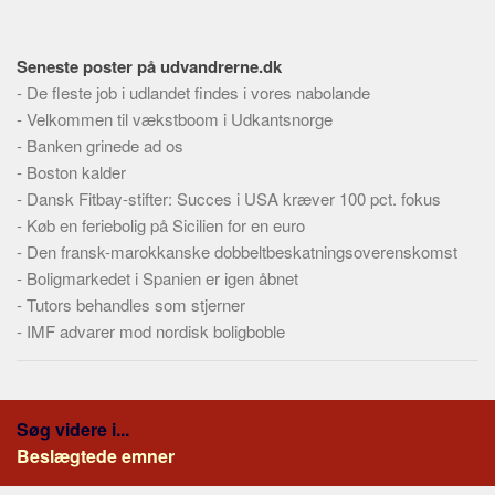
Seneste poster på udvandrerne.dk
-
De fleste job i udlandet findes i vores nabolande
-
Velkommen til vækstboom i Udkantsnorge
-
Banken grinede ad os
-
Boston kalder
-
Dansk Fitbay-stifter: Succes i USA kræver 100 pct. fokus
-
Køb en feriebolig på Sicilien for en euro
-
Den fransk-marokkanske dobbeltbeskatningsoverenskomst
-
Boligmarkedet i Spanien er igen åbnet
-
Tutors behandles som stjerner
-
IMF advarer mod nordisk boligboble
Søg videre i...
Beslægtede emner