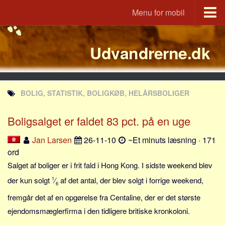
Menu for mobil
Portal
Udvandrerne.dk
Udvandrerne.dk
Utvandrerne.no
Utvandrarna.se
BOLIG, STATISTIK, BOLIGKØB, HELÅRSBOLIGER
Tyskland.dk
England.dk
Boligsalget er faldet 83 pct. på en uge
Rusland.dk
Jan Larsen
26-11-10
~Et minuts læsning · 171
JLKM.dk
ord
Lande
Salget af boliger er i frit fald i Hong Kong. I sidste weekend blev
der kun solgt
1
⁄
af det antal, der blev solgt i forrige weekend,
Tyrkiet
6
fremgår det af en opgørelse fra Centaline, der er det største
Spanien
ejendomsmæglerfirma i den tidligere britiske kronkoloni.
Frankrig