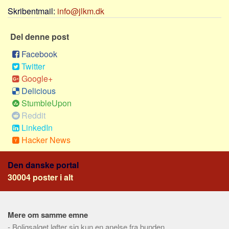
Social sikring og sundhed
Skribentmail:
info@jlkm.dk
Transport
Alle
Del denne post
Aspekter
Facebook
Twitter
Køb og salg
Google+
Økonomi
Delicious
StumbleUpon
Jura og regler
Reddit
Skatter og afgifter
LinkedIn
Statistik
Hacker News
Praktisk
Den danske portal
Alle
30004 poster i alt
Meta
Dokumenttyper
Mere om samme emne
Emner
-
Boligsalget løfter sig kun en anelse fra bunden