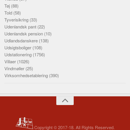
Tøj
(88)
Told
(58)
Tyverisikring
(33)
Udenlandsk pant
(22)
Udenlandsk pension
(10)
Udlandsdanskere
(138)
Udsigtsboliger
(108)
Udstationering
(1756)
Villaer
(1026)
Vindmøller
(25)
Virksomhedsetablering
(390)
Copyright © 2017-18. All Rights Reserved.