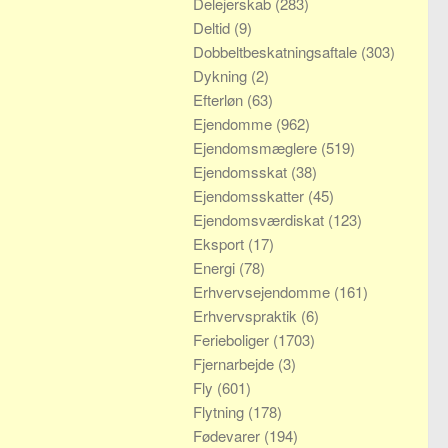
Delejerskab
(283)
Deltid
(9)
Dobbeltbeskatningsaftale
(303)
Dykning
(2)
Efterløn
(63)
Ejendomme
(962)
Ejendomsmæglere
(519)
Ejendomsskat
(38)
Ejendomsskatter
(45)
Ejendomsværdiskat
(123)
Eksport
(17)
Energi
(78)
Erhvervsejendomme
(161)
Erhvervspraktik
(6)
Ferieboliger
(1703)
Fjernarbejde
(3)
Fly
(601)
Flytning
(178)
Fødevarer
(194)