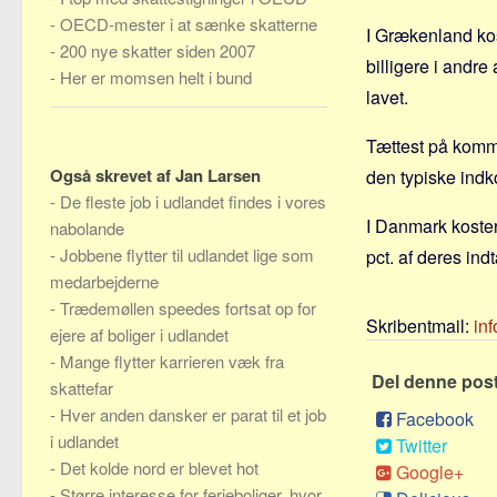
-
OECD-mester i at sænke skatterne
I Grækenland kos
-
200 nye skatter siden 2007
billigere i andr
-
Her er momsen helt i bund
lavet.
Tættest på komm
Også skrevet af Jan Larsen
den typiske indk
-
De fleste job i udlandet findes i vores
I Danmark koste
nabolande
-
Jobbene flytter til udlandet lige som
pct. af deres ind
medarbejderne
-
Trædemøllen speedes fortsat op for
Skribentmail:
in
ejere af boliger i udlandet
-
Mange flytter karrieren væk fra
Del denne pos
skattefar
-
Hver anden dansker er parat til et job
Facebook
i udlandet
Twitter
-
Det kolde nord er blevet hot
Google+
-
Større interesse for ferieboliger, hvor