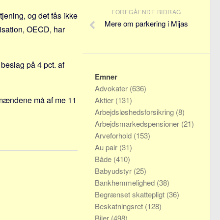
FOREGÅENDE BIDRAG
jening, og det fås ikke
Mere om parkering i Mijas
nisation, OECD, har
eslag på 4 pct. af
Emner
Advokater
(636)
rdmændene må af me 11
Aktier
(131)
Arbejdsløshedsforsikring
(8)
Arbejdsmarkedspensioner
(21)
Arveforhold
(153)
Au pair
(31)
Både
(410)
Babyudstyr
(25)
Bankhemmelighed
(38)
Begrænset skattepligt
(36)
Beskatningsret
(128)
Biler
(498)