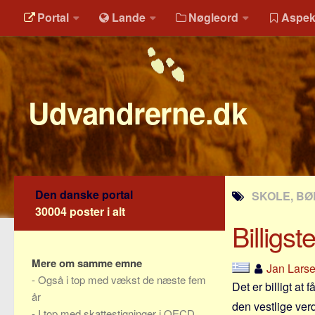
Portal
Lande
Nøgleord
Aspek
Udvandrerne.dk
Den danske portal
SKOLE, BØ
30004 poster i alt
Billigs
Mere om samme emne
Jan Lars
-
Også i top med vækst de næste fem
Det er billigt at
år
den vestlige ver
-
I top med skattestigninger i OECD