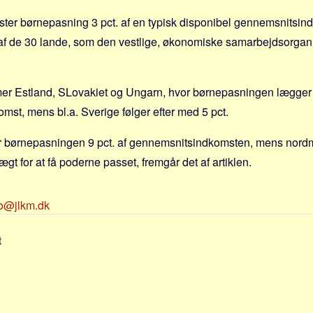
ter børnepasning 3 pct. af en typisk disponibel gennemsnitsindt
e af de 30 lande, som den vestlige, økonomiske samarbejdsorga
er Estland, SLovakiet og Ungarn, hvor børnepasningen lægger b
omst, mens bl.a. Sverige følger efter med 5 pct.
r børnepasningen 9 pct. af gennemsnitsindkomsten, mens no
tægt for at få poderne passet, fremgår det af artiklen.
fo@jlkm.dk
t