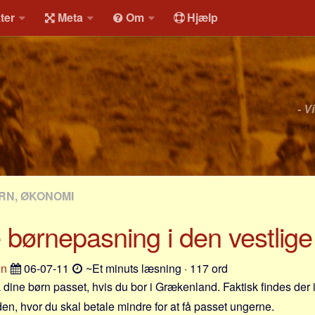
ter
Meta
Om
Hjælp
- V
RN, ØKONOMI
te børnepasning i den vestlig
en
06-07-11
~Et minuts læsning · 117 ord
 få dine børn passet, hvis du bor i Grækenland. Faktisk findes der
den, hvor du skal betale mindre for at få passet ungerne.