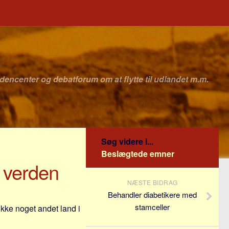
idencenter og debatforum om at flytte til udlandet m.m.
Søg videre i...
Beslægtede emner
e verden
NÆSTE BIDRAG
Behandler diabetikere med
stamceller
 ikke noget andet land i