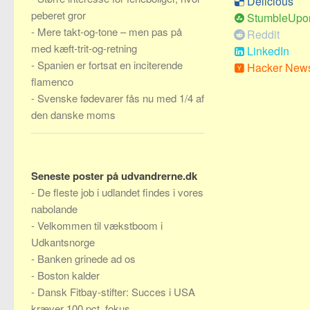
Delicious
peberet gror
StumbleUpo
-
Mere takt-og-tone – men pas på
Reddit
med kæft-trit-og-retning
LinkedIn
-
Spanien er fortsat en inciterende
Hacker New
flamenco
-
Svenske fødevarer fås nu med 1/4 af
den danske moms
Seneste poster på udvandrerne.dk
-
De fleste job i udlandet findes i vores
nabolande
-
Velkommen til vækstboom i
Udkantsnorge
-
Banken grinede ad os
-
Boston kalder
-
Dansk Fitbay-stifter: Succes i USA
kræver 100 pct. fokus