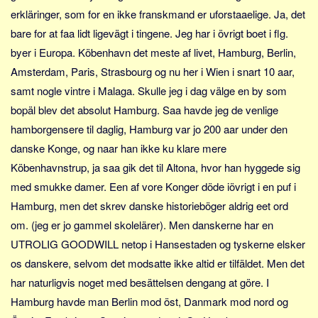
erkläringer, som for en ikke franskmand er uforstaaelige. Ja, det
bare for at faa lidt ligevägt i tingene. Jeg har i övrigt boet i flg.
byer i Europa. Köbenhavn det meste af livet, Hamburg, Berlin,
Amsterdam, Paris, Strasbourg og nu her i Wien i snart 10 aar,
samt nogle vintre i Malaga. Skulle jeg i dag välge en by som
bopäl blev det absolut Hamburg. Saa havde jeg de venlige
hamborgensere til daglig, Hamburg var jo 200 aar under den
danske Konge, og naar han ikke ku klare mere
Köbenhavnstrup, ja saa gik det til Altona, hvor han hyggede sig
med smukke damer. Een af vore Konger döde iövrigt i en puf i
Hamburg, men det skrev danske historieböger aldrig eet ord
om. (jeg er jo gammel skolelärer). Men danskerne har en
UTROLIG GOODWILL netop i Hansestaden og tyskerne elsker
os danskere, selvom det modsatte ikke altid er tilfäldet. Men det
har naturligvis noget med besättelsen dengang at göre. I
Hamburg havde man Berlin mod öst, Danmark mod nord og