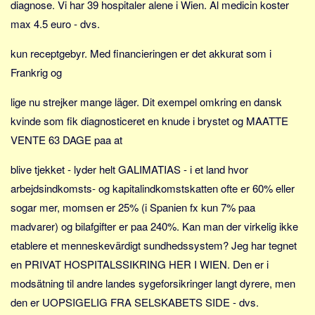
diagnose. Vi har 39 hospitaler alene i Wien. Al medicin koster
max 4.5 euro - dvs.
kun receptgebyr. Med financieringen er det akkurat som i
Frankrig og
lige nu strejker mange läger. Dit exempel omkring en dansk
kvinde som fik diagnosticeret en knude i brystet og MAATTE
VENTE 63 DAGE paa at
blive tjekket - lyder helt GALIMATIAS - i et land hvor
arbejdsindkomsts- og kapitalindkomstskatten ofte er 60% eller
sogar mer, momsen er 25% (i Spanien fx kun 7% paa
madvarer) og bilafgifter er paa 240%. Kan man der virkelig ikke
etablere et menneskevärdigt sundhedssystem? Jeg har tegnet
en PRIVAT HOSPITALSSIKRING HER I WIEN. Den er i
modsätning til andre landes sygeforsikringer langt dyrere, men
den er UOPSIGELIG FRA SELSKABETS SIDE - dvs.