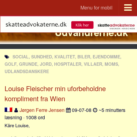
Menu for mobil
Portal
Udvandrerne.dk
Udvandrerne.dk
Utvandrerne.no
Utvandrarna.se
SOCIAL, SUNDHED, KVALITET, BILER, EJENDOMME,
Tyskland.dk
GOLF, GRUNDE, JORD, HOSPITALER, VILLAER, MOMS,
England.dk
UDLANDSDANSKERE
Rusland.dk
Louise Fleischer min uforbeholdne
JLKM.dk
kompliment fra Wien
Lande
Jørgen Ferre Jensen
09-07-08
~5 minutters
Tyrkiet
læsning · 1008 ord
Spanien
Käre Louise,
Frankrig