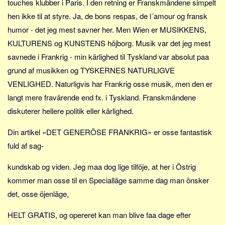
touches klubber i Paris. I den retning er Franskmändene simpelt
Skribenter
hen ikke til at styre. Ja, de bons respas, de l´amour og fransk
Personer
humor - det jeg mest savner her. Men Wien er MUSIKKENS,
Steder
KULTURENS og KUNSTENS höjborg. Musik var det jeg mest
Kilder
savnede i Frankrig - min kärlighed til Tyskland var absolut paa
Om
grund af musikken og TYSKERNES NATURLIGVE
VENLIGHED. Naturligvis har Frankrig osse musik, men den er
Webstedet
langt mere fravärende end fx. i Tyskland. Franskmändene
Forhistorien
diskuterer hellere politik eller kärlighed.
Redigering
Din artikel «DET GENERÖSE FRANKRIG» er osse fantastisk
Tekstannoncer
fuld af sag-
Bannere
kundskab og viden. Jeg maa dog lige tilföje, at her i Östrig
Hjælp
kommer man osse til en Specialläge samme dag man önsker
det, osse öjenläge,
HELT GRATIS, og opereret kan man blive faa dage efter