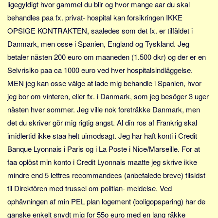
ligegyldigt hvor gammel du blir og hvor mange aar du skal
behandles paa fx. privat- hospital kan forsikringen IKKE
OPSIGE KONTRAKTEN, saaledes som det fx. er tilfäldet i
Danmark, men osse i Spanien, England og Tyskland. Jeg
betaler nästen 200 euro om maaneden (1.500 dkr) og der er en
Selvrisiko paa ca 1000 euro ved hver hospitalsindläggelse.
MEN jeg kan osse välge at lade mig behandle i Spanien, hvor
jeg bor om vinteren, eller fx. i Danmark, som jeg besöger 3 uger
nästen hver sommer. Jeg ville nok foreträkke Danmark, men
det du skriver gör mig rigtig angst. Al din ros af Frankrig skal
imidlertid ikke staa helt uimodsagt. Jeg har haft konti i Credit
Banque Lyonnais i Paris og i La Poste i Nice/Marseille. For at
faa oplöst min konto i Credit Lyonnais maatte jeg skrive ikke
mindre end 5 lettres recommandees (anbefalede breve) tilsidst
til Direktören med trussel om politian- meldelse. Ved
ophävningen af min PEL plan logement (boligopsparing) har de
ganske enkelt snydt mig for 55o euro med en lang räkke