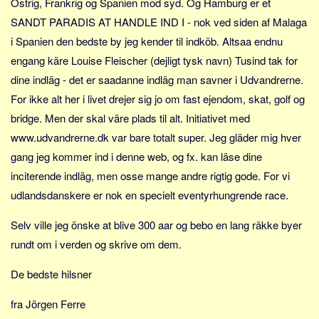
Östrig, Frankrig og Spanien mod syd. Og Hamburg er et
SANDT PARADIS AT HANDLE IND I - nok ved siden af Malaga
i Spanien den bedste by jeg kender til indköb. Altsaa endnu
engang käre Louise Fleischer (dejligt tysk navn) Tusind tak for
dine indläg - det er saadanne indläg man savner i Udvandrerne.
For ikke alt her i livet drejer sig jo om fast ejendom, skat, golf og
bridge. Men der skal väre plads til alt. Initiativet med
www.udvandrerne.dk var bare totalt super. Jeg gläder mig hver
gang jeg kommer ind i denne web, og fx. kan läse dine
inciterende indläg, men osse mange andre rigtig gode. For vi
udlandsdanskere er nok en specielt eventyrhungrende race.
Selv ville jeg önske at blive 300 aar og bebo en lang räkke byer
rundt om i verden og skrive om dem.
De bedste hilsner
fra Jörgen Ferre