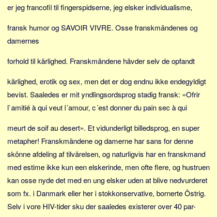
Social sikring og sundhed
er jeg francofil til fingerspidserne, jeg elsker individualisme,
Transport
fransk humor og SAVOIR VIVRE. Osse franskmändenes og
Alle
damernes
Aspekter
forhold til kärlighed. Franskmändene hävder selv de opfandt
Køb og salg
kärlighed, erotik og sex, men det er dog endnu ikke endegyldigt
Økonomi
bevist. Saaledes er mit yndlingsordsprog stadig fransk: «Ofrir
Jura og regler
l`amitié à qui veut l´amour, c´est donner du pain sec à qui
Skatter og afgifter
meurt de soif au desert». Et vidunderligt billedsprog, en super
Statistik
metapher! Franskmändene og damerne har sans for denne
Praktisk
skönne afdeling af tilvärelsen, og naturligvis har en franskmand
Alle
med estime ikke kun een elskerinde, men ofte flere, og hustruen
Meta
kan osse nyde det med en ung elsker uden at blive nedvurderet
Dokumenttyper
som fx. i Danmark eller her i stokkonservative, bornerte Östrig.
Selv i vore HIV-tider sku der saaledes existerer over 40 par-
Emner