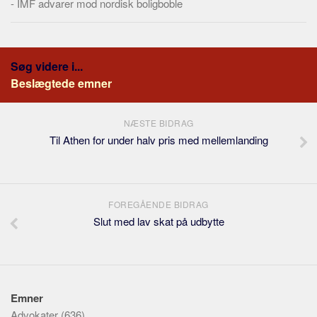
-
IMF advarer mod nordisk boligboble
Søg videre i...
Beslægtede emner
NÆSTE BIDRAG
Til Athen for under halv pris med mellemlanding
FOREGÅENDE BIDRAG
Slut med lav skat på udbytte
Emner
Advokater
(636)