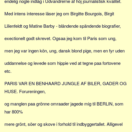
endelig nogle indläg i Udvandrerne af höj journalistisk kvalitet.
Sverige
Norge
Med intens interesse läser jeg om Birgitte Bourgois, Birgit
Thailand
Lilienfeldt og Matine Barby - bländende spändende biografier,
Italien
exectionelt godt skrevet. Ogsaa jeg kom til Paris som ung,
Grækenland
USA
men jeg var ingen kön, ung, dansk blond pige, men en fyr uden
Alle
uddannelse og levede som hippie ved at tegne paa fortovene
Nøgleord
etc.
Bolig
PARIS VAR EN BENHAARD JUNGLE AF BILER, GADER OG
Job
HUSE. Forureningen,
Virksomhed
og manglen paa grönne omraader jagede mig til BERLIN, som
Investering
har 800%
Pension og opsparing
mere grönt, söer og skove i forhold til indbyggertallet. Alligevel
Forbrug