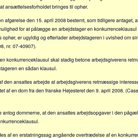
at ansættelsesforholdet bringes til ophør.
en afgørelse den 15. april 2008 bestemt, som tidligere antaget, 
ulighed for at pålægge en arbejdstager en konkurrenceklausul 
s ophør, er ugyldig og efterlader arbejdstageren i uvished om sin
08, nr. 07-40907).
en konkurrenceklausul skal stadig betone arbejdsgiverens retmæ
tageren en sådan klausul.
t af den ansattes arbejde at arbejdsgiverens retmæssige interesse
tet af en dom fra den franske Højesteret den 9. april 2008. (Cass.
se antog dommerne, at den ansattes arbejdsopgaver i den pågæ
onkurrenceklausul.
des af en erstatningssag angående overtrædelse af en konkurre