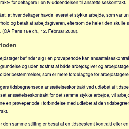
rakt» for deltagere i en tv-udsendelsen til ansættelseskontrakt.
ået, at hver deltager havde leveret et stykke arbejde, som var un
ld og betalt af arbejdsgiveren, eftersom de hele tiden skulle st
. (CA Paris 18e ch., 12. Februar 2008).
rioden
jdstager befinder sig i en prøveperiode kan ansættelseskontrak
egrundelse og uden tidsfrist af både arbejdsgiver og arbejdstag
older bestemmelser, som er mere fordelagtige for arbejdstagere
gers tidsbegrænsede ansættelseskontrakt ved udløbet af tidsper
nset ansættelseskontrakt for det samme stykke arbejde, vil arbej
e en prøveperiode i forbindelse med udløbet af den tidsbegræ
akt.
vor den samme stilling er besat af en tidsbestemt kontrakt eller e