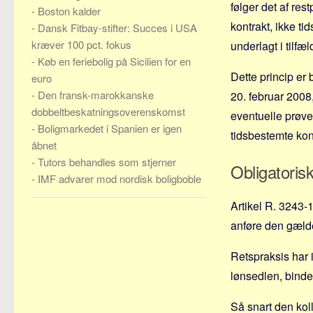
følger det af re
-
Boston kalder
kontrakt, ikke t
-
Dansk Fitbay-stifter: Succes i USA
kræver 100 pct. fokus
underlagt i tilf
-
Køb en feriebolig på Sicilien for en
Dette princip er
euro
-
Den fransk-marokkanske
20. februar 2008
dobbeltbeskatningsoverenskomst
eventuelle prøve
-
Boligmarkedet i Spanien er igen
tidsbestemte kont
åbnet
-
Tutors behandles som stjerner
Obligatoris
-
IMF advarer mod nordisk boligboble
Artikel R. 3243-
anføre den gælde
Retspraksis har 
lønsedlen, binde
Så snart den kol