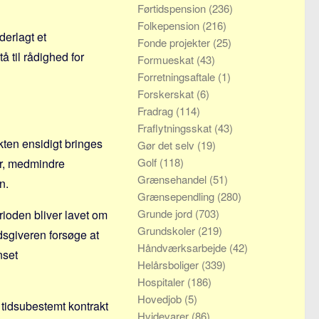
Førtidspension
(236)
Folkepension
(216)
derlagt et
Fonde projekter
(25)
å til rådighed for
Formueskat
(43)
Forretningsaftale
(1)
Forskerskat
(6)
Fradrag
(114)
Fraflytningsskat
(43)
ten ensidigt bringes
Gør det selv
(19)
Golf
(118)
er, medmindre
Grænsehandel
(51)
n.
Grænsependling
(280)
Grunde jord
(703)
ioden bliver lavet om
Grundskoler
(219)
dsgiveren forsøge at
Håndværksarbejde
(42)
nset
Helårsboliger
(339)
Hospitaler
(186)
Hovedjob
(5)
n tidsubestemt kontrakt
Hvidevarer
(86)