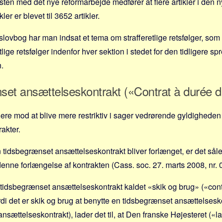
ksten med det nye reformarbejde medfører at flere artikler i den
kler er blevet til 3652 artikler.
slovbog har man indsat et tema om strafferetlige retsfølger, so
etlige retsfølger indenfor hver sektion i stedet for den tidligere s
.
et ansættelseskontrakt («Contrat à durée d
ere mod at blive mere restriktiv i sager vedrørende gyldighede
akter.
 en tidsbegrænset ansættelseskontrakt bliver forlænget, er det så
denne forlængelse af kontrakten (Cass. soc. 27. marts 2008, nr.
idsbegrænset ansættelseskontrakt kaldet «skik og brug» («cont
ordi det er skik og brug at benytte en tidsbegrænset ansættelsesk
nsættelseskontrakt), lader det til, at Den franske Højesteret («