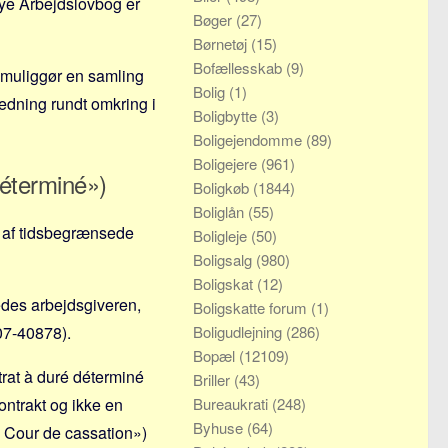
 nye Arbejdslovbog er
Bøger
(27)
Børnetøj
(15)
Bofællesskab
(9)
m muliggør en samling
Bolig
(1)
predning rundt omkring i
Boligbytte
(3)
Boligejendomme
(89)
Boligejere
(961)
éterminé»)
Boligkøb
(1844)
Boliglån
(55)
n af tidsbegrænsede
Boligleje
(50)
Boligsalg
(980)
Boligskat
(12)
ledes arbejdsgiveren,
Boligskatte forum
(1)
 07-40878).
Boligudlejning
(286)
Bopæl
(12109)
rat à duré déterminé
Briller
(43)
ontrakt og ikke en
Bureaukrati
(248)
Byhuse
(64)
la Cour de cassation»)