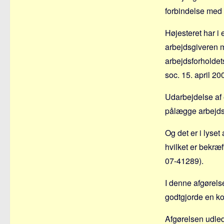
forbindelse med 
Højesteret har i 
arbejdsgiveren m
arbejdsforholdet
soc. 15. april 20
Udarbejdelse af 
pålægge arbejds
Og det er i lyse
hvilket er bekræf
07-41289).
I denne afgørel
godtgjorde en k
Afgørelsen udle