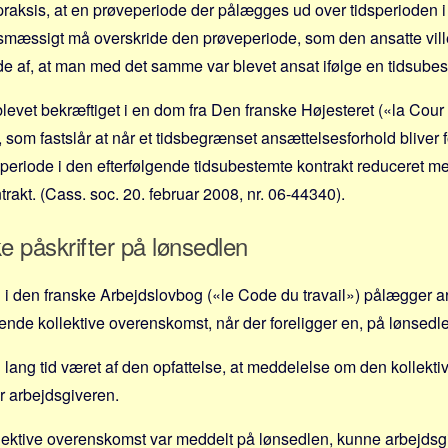
stpraksis, at en prøveperiode der pålægges ud over tidsperioden 
idsmæssigt må overskride den prøveperiode, som den ansatte vil
ælde af, at man med det samme var blevet ansat ifølge en tidsubes
 blevet bekræftiget i en dom fra Den franske Højesteret («la Cou
, som fastslår at når et tidsbegrænset ansættelsesforhold bliver 
periode i den efterfølgende tidsubestemte kontrakt reduceret me
rakt. (Cass. soc. 20. februar 2008, nr. 06-44340).
ke påskrifter på lønsedlen
1 i den franske Arbejdslovbog («le Code du travail») pålægger a
nde kollektive overenskomst, når der foreligger en, på lønsedl
i lang tid været af den opfattelse, at meddelelse om den kollek
r arbejdsgiveren.
lektive overenskomst var meddelt på lønsedlen, kunne arbejdsgi