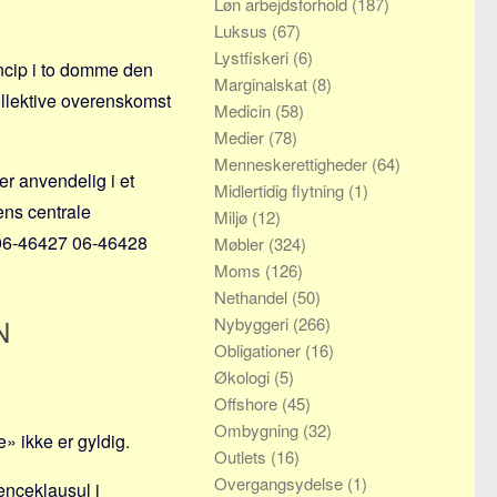
Løn arbejdsforhold
(187)
Luksus
(67)
Lystfiskeri
(6)
incip i to domme den
Marginalskat
(8)
ollektive overenskomst
Medicin
(58)
Medier
(78)
Menneskerettigheder
(64)
er anvendelig i et
Midlertidig flytning
(1)
ens centrale
Miljø
(12)
 06-46427 06-46428
Møbler
(324)
Moms
(126)
Nethandel
(50)
N
Nybyggeri
(266)
Obligationer
(16)
Økologi
(5)
Offshore
(45)
Ombygning
(32)
» ikke er gyldig.
Outlets
(16)
Overgangsydelse
(1)
enceklausul i