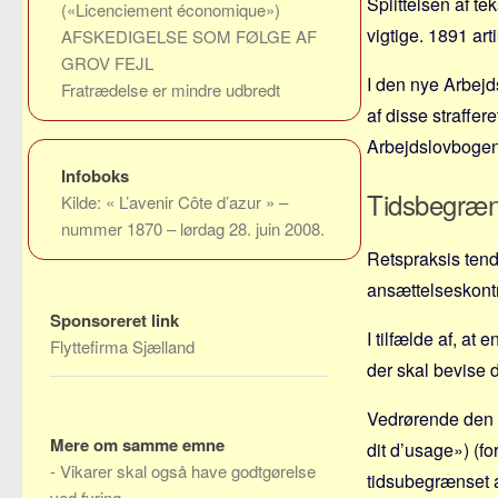
Splittelsen af te
(«Licenciement économique»)
vigtige. 1891 arti
AFSKEDIGELSE SOM FØLGE AF
GROV FEJL
I den nye Arbejd
Fratrædelse er mindre udbredt
af disse straffer
Arbejdslovbogen
Infoboks
Tidsbegræns
Kilde: « L’avenir Côte d’azur » –
nummer 1870 – lørdag 28. juin 2008.
Retspraksis tend
ansættelseskontr
Sponsoreret link
I tilfælde af, at
Flyttefirma Sjælland
der skal bevise 
Vedrørende den t
Mere om samme emne
dit d’usage») (f
-
Vikarer skal også have godtgørelse
tidsubegrænset a
ved fyring