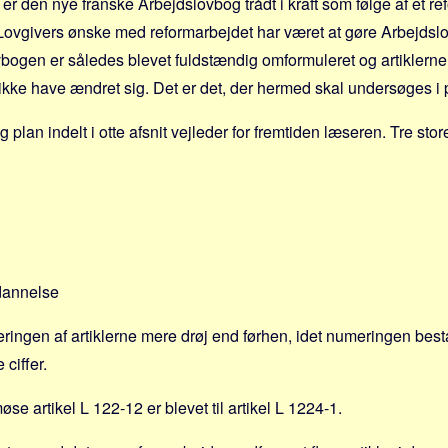
er den nye franske Arbejdslovbog trådt i kraft som følge af et r
 Lovgivers ønske med reformarbejdet har været at gøre Arbejdslo
bogen er således blevet fuldstændig omformuleret og artiklerne
 ikke have ændret sig. Det er det, der hermed skal undersøges i 
 plan indelt i otte afsnit vejleder for fremtiden læseren. Tre st
dannelse
ngen af artiklerne mere drøj end førhen, idet numeringen består a
 ciffer.
øse artikel L 122-12 er blevet til artikel L 1224-1.