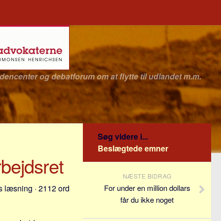
idencenter og debatforum om at flytte til udlandet m.m.
Søg videre i...
Beslægtede emner
bejdsret
NÆSTE BIDRAG
s læsning · 2112 ord
For under en million dollars
får du ikke noget