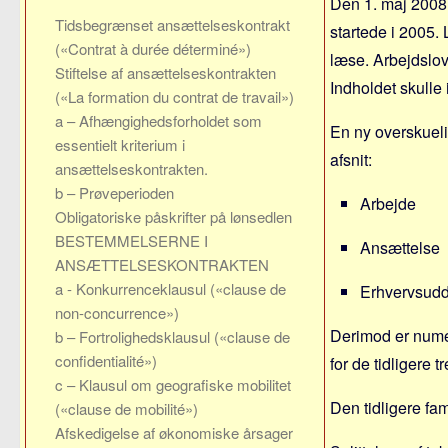
Den 1. maj 2008 
Tidsbegrænset ansættelseskontrakt
startede i 2005.
(«Contrat à durée déterminé»)
læse. Arbejdslov
Stiftelse af ansættelseskontrakten
Indholdet skulle
(«La formation du contrat de travail»)
a – Afhængighedsforholdet som
En ny overskuelig
essentielt kriterium i
afsnit:
ansættelseskontrakten.
b – Prøveperioden
Arbejde
Obligatoriske påskrifter på lønsedlen
BESTEMMELSERNE I
Ansættelse
ANSÆTTELSESKONTRAKTEN
a - Konkurrenceklausul («clause de
Erhvervsud
non-concurrence»)
Derimod er numeri
b – Fortrolighedsklausul («clause de
confidentialité»)
for de tidligere tre
c – Klausul om geografiske mobilitet
Den tidligere fam
(«clause de mobilité»)
Afskedigelse af økonomiske årsager