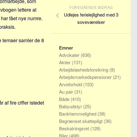
eformarbejde, som
FOREGÅENDE BIDRAG
vbogen lettere at
Udlejes ferielejlighed med 3
 har fået nye numre.
soveværelser
praksis.
ore temaer samler de 8
Emner
Advokater
(636)
Aktier
(131)
Arbejdsløshedsforsikring
(8)
Arbejdsmarkedspensioner
(21)
Arveforhold
(153)
Au pair
(31)
Både
(410)
f fire ciffer istedet
Babyudstyr
(25)
Bankhemmelighed
(38)
Begrænset skattepligt
(36)
Beskatningsret
(128)
Biler
(498)