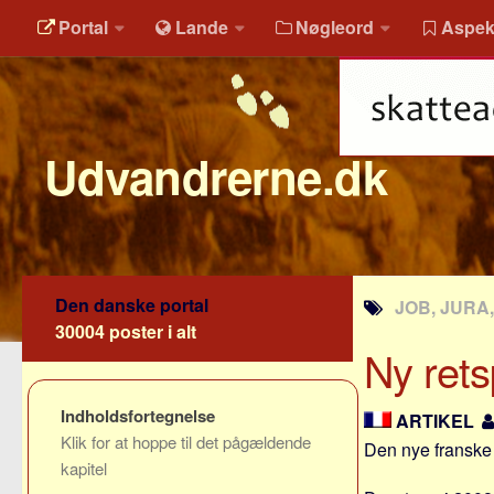
Portal
Lande
Nøgleord
Aspek
Udvandrerne.dk
Den danske portal
JOB, JURA
30004 poster i alt
Ny rets
Indholdsfortegnelse
ARTIKEL
Klik for at hoppe til det pågældende
Den nye franske
kapitel