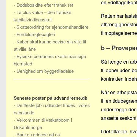
en «deltagerkont
-
Dødsboskifte efter fransk ret
-
La plus value – den franske
Retten har fastsl
kapitalvindingsskat
afhængighedsforho
-
Skatteordning for ejendomshandlere
filmoptagelserne
-
Fordelsægtepagten
-
Køber skal kunne bevise sin vilje til
b – Prøvepe
at ville låne
-
Fysiske personers skattemæssige
Så længe en arbe
hjemsted
til ophør uden b
-
Uenighed om byggetilladelse
kontrakten indeh
Når en arbejdsta
Seneste poster på udvandrerne.dk
til en tidubegræ
-
De fleste job i udlandet findes i vores
underlægge denn
nabolande
ansættelseskontr
-
Velkommen til vækstboom i
Udkantsnorge
I det tilfælde, h
-
Banken grinede ad os