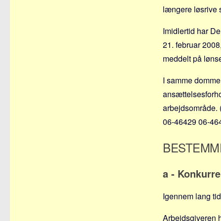
længere løsrive 
Imidlertid har D
21. februar 2008
meddelt på løns
I samme domme br
ansættelsesforho
arbejdsområde. 
06-46429 06-464
BESTEMM
a - Konkurr
Igennem lang tid
Arbejdsgiveren h