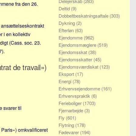
Delejerskab
(283)
dommene fra den 26.
Deltid
(9)
Dobbeltbeskatningsaftale
(303)
Dykning
(2)
 ansættelseskontrakt
Efterløn
(63)
 i en kollektiv
Ejendomme
(962)
digt (Cass. soc. 23.
Ejendomsmæglere
(519)
7).
Ejendomsskat
(38)
Ejendomsskatter
(45)
rat de travail»)
Ejendomsværdiskat
(123)
Eksport
(17)
Energi
(78)
Erhvervsejendomme
(161)
Erhvervspraktik
(6)
Ferieboliger
(1703)
 svarer til
Fjernarbejde
(3)
Fly
(601)
Flytning
(178)
 Paris») omkvalificeret
Fødevarer
(194)