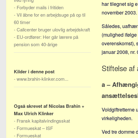
har tilegnet sig 
-
Forbyder mails i fritiden
november 2003.
-
Vil åbne for en arbejdsuge på op til
60 timer
Således, uafhæng
-
Callcenter bruger ulovlig arbejdskraft
(mulighed ifølge 
-
EU-ordfører: Her går lærere på
overenskomst), s
pension som 40-årige
januar 2008, nr.
Stiftelse a
Kilder i denne post
-
www.brahin-klinker.com...
a – Afhængig
ansættelses
Også skrevet af Nicolas Brahin +
Voldgiftretterne 
Max Ulrich Klinker
virkeligheden.
-
Fransk kapitalvindingsskat
-
Formueskat – ISF
Ved tre domme de
-
Formueskat