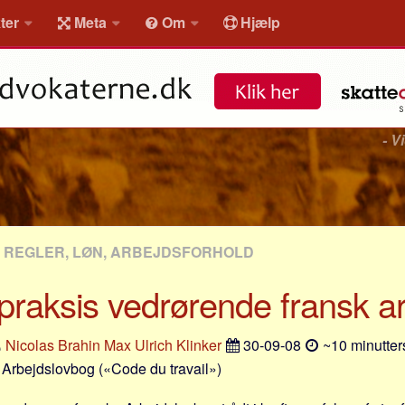
ter
Meta
Om
Hjælp
- V
, REGLER, LØN, ARBEJDSFORHOLD
praksis vedrørende fransk ar
Nicolas Brahin
Max Ulrich Klinker
30-09-08
~10 minutter
 Arbejdslovbog («Code du travail»)