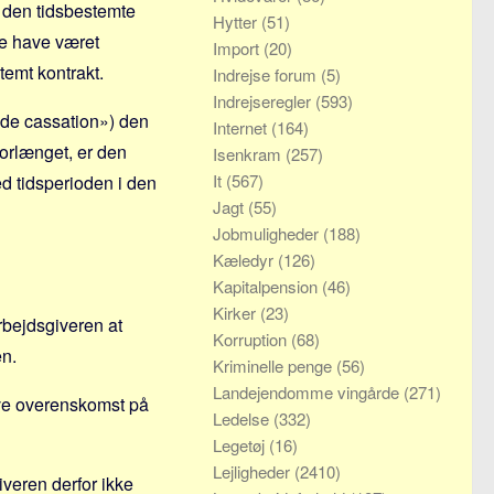
i den tidsbestemte
Hytter
(51)
le have været
Import
(20)
temt kontrakt.
Indrejse forum
(5)
Indrejseregler
(593)
r de cassation») den
Internet
(164)
forlænget, er den
Isenkram
(257)
It
(567)
d tidsperioden i den
Jagt
(55)
Jobmuligheder
(188)
Kæledyr
(126)
Kapitalpension
(46)
Kirker
(23)
rbejdsgiveren at
Korruption
(68)
en.
Kriminelle penge
(56)
Landejendomme vingårde
(271)
tive overenskomst på
Ledelse
(332)
Legetøj
(16)
Lejligheder
(2410)
veren derfor ikke