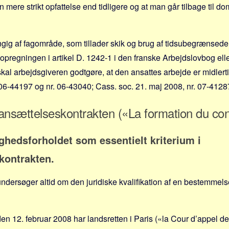
en mere strikt opfattelse end tidligere og at man går tilbage til 
ig af fagområde, som tillader skik og brug af tidsubegrænsede
opregningen i artikel D. 1242-1 i den franske Arbejdslovbog eller
kal arbejdsgiveren godtgøre, at den ansattes arbejde er midlerti
 06-44197 og nr. 06-43040; Cass. soc. 21. maj 2008, nr. 07-4128
f ansættelseskontrakten («La formation du cont
hedsforholdet som essentielt kriterium i
kontrakten.
undersøger altid om den juridiske kvalifikation af en bestemmelse
n 12. februar 2008 har landsretten i Paris («la Cour d’appel de