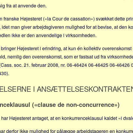
sig fra at anvende den.
en franske Højesteret («la Cour de cassation») svækket dette pr
, idet man giver arbejdsgiveren mulighed for at bevise, at den k
edlen ikke er den anvendelige i virksomheden.
inger Højesteret i erindring, at kun én kollektiv overenskomst 
ld, nemlig den overenskomst, som er fastsat ud fra virksomhed
(Cass. soc. 21. februar 2008, nr. 06-46424 06-46425 06-46426
30).
ELSERNE I ANSÆTTELSESKONTRAKTE
enceklausul («clause de non-concurrence»)
 har Højesteret antaget, at en konkurrenceklausul kaldet «i dvale
ar derfor ikke mulighed for pålægge arbejdstageren en konkurr