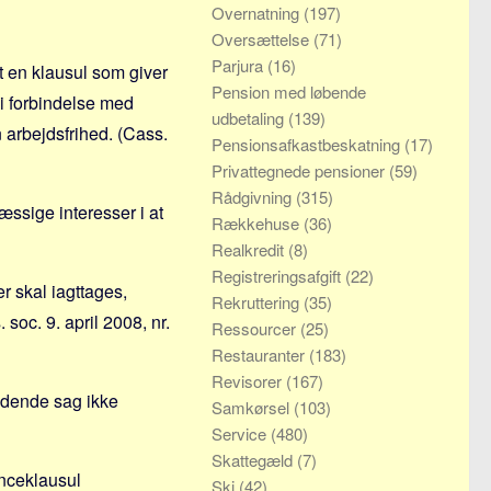
Overnatning
(197)
Oversættelse
(71)
Parjura
(16)
at en klausul som giver
Pension med løbende
i forbindelse med
udbetaling
(139)
 arbejdsfrihed. (Cass.
Pensionsafkastbeskatning
(17)
Privattegnede pensioner
(59)
Rådgivning
(315)
ssige interesser i at
Rækkehuse
(36)
Realkredit
(8)
Registreringsafgift
(22)
r skal iagttages,
Rekruttering
(35)
 soc. 9. april 2008, nr.
Ressourcer
(25)
Restauranter
(183)
Revisorer
(167)
ldende sag ikke
Samkørsel
(103)
Service
(480)
Skattegæld
(7)
nceklausul
Ski
(42)