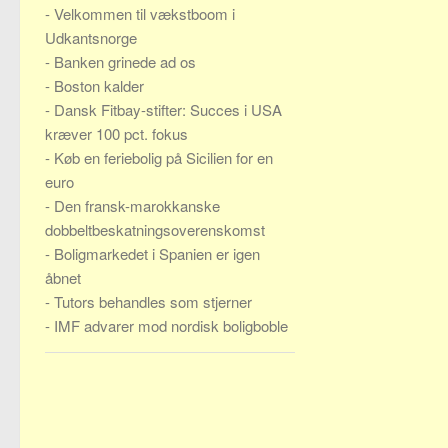
-
Velkommen til vækstboom i
Udkantsnorge
-
Banken grinede ad os
-
Boston kalder
-
Dansk Fitbay-stifter: Succes i USA
kræver 100 pct. fokus
-
Køb en feriebolig på Sicilien for en
euro
-
Den fransk-marokkanske
dobbeltbeskatningsoverenskomst
-
Boligmarkedet i Spanien er igen
åbnet
-
Tutors behandles som stjerner
-
IMF advarer mod nordisk boligboble