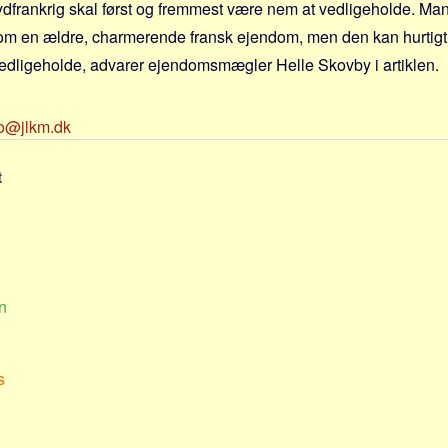
Sydfrankrig skal først og fremmest være nem at vedligeholde. M
m en ældre, charmerende fransk ejendom, men den kan hurtigt b
edligeholde, advarer ejendomsmægler Helle Skovby i artiklen.
fo@jlkm.dk
t
n
s