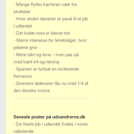
-
Mange flytter karrieren væk fra
skattefar
-
Hver anden dansker er parat til et job
i udlandet
-
Det kolde nord er blevet hot
-
Større interesse for ferieboliger, hvor
peberet gror
-
Mere takt-og-tone – men pas på
med kæft-trit-og-retning
-
Spanien er fortsat en inciterende
flamenco
-
Svenske fødevarer fås nu med 1/4 af
den danske moms
Seneste poster på udvandrerne.dk
-
De fleste job i udlandet findes i vores
nabolande