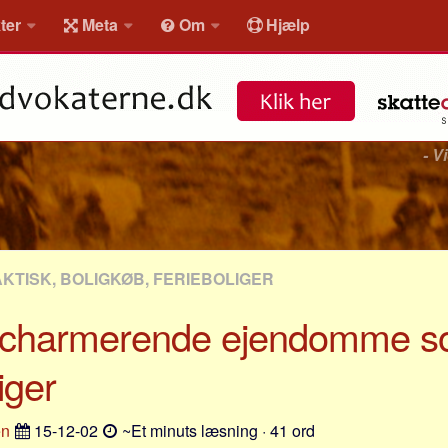
ter
Meta
Om
Hjælp
- V
AKTISK, BOLIGKØB, FERIEBOLIGER
charmerende ejendomme 
iger
en
15-12-02
~Et minuts læsning · 41 ord