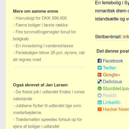
En feriebolig i 
romantisk drøm o
Mere om samme emne
-
Havudsigt for DKK 596.000
istandsætte og v
-
Færre boliger i første række
-
Fire tommelfingerregler forud for
Skribentmail:
in
boligkøb
-
En investering i verdensklasse
Del denne pos
-
Ferieboligen bliver 25 pct. dyrere, når
alt regnes med
Facebook
Twitter
Google+
Delicious
Også skrevet af Jan Larsen
StumbleUpo
-
De fleste job i udlandet findes i vores
Reddit
nabolande
LinkedIn
-
Jobbene flytter til udlandet lige som
Hacker New
medarbejderne
-
Trædemøllen speedes fortsat op for
ejere af boliger i udlandet