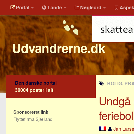
Portal
Lande
Nøgleord
Aspek
Udvandrerne.dk
Den danske portal
BOLIG, PR
30004 poster i alt
Undgå 
feriebol
Sponsoreret link
Flyttefirma Sjælland
Jan Lars