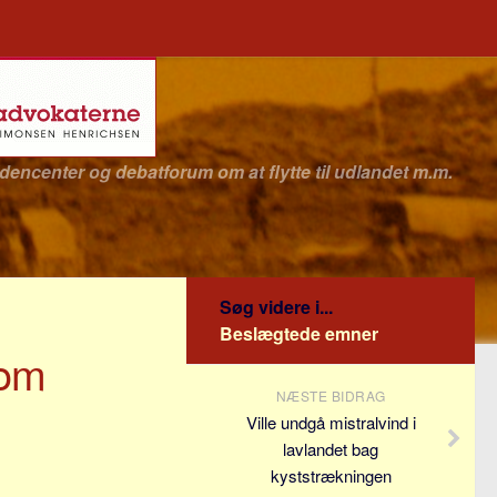
idencenter og debatforum om at flytte til udlandet m.m.
Søg videre i...
Beslægtede emner
som
NÆSTE BIDRAG
Ville undgå mistralvind i
lavlandet bag
kyststrækningen