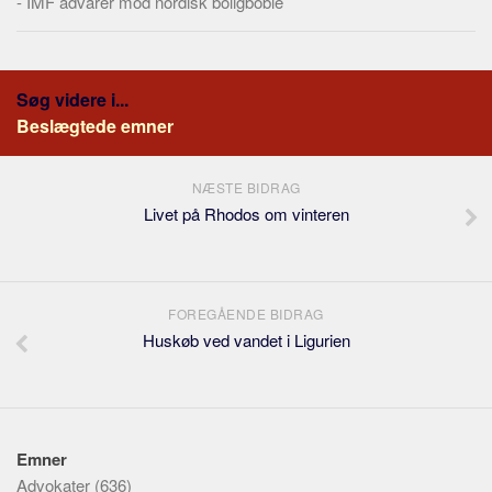
-
IMF advarer mod nordisk boligboble
Søg videre i...
Beslægtede emner
NÆSTE BIDRAG
Livet på Rhodos om vinteren
FOREGÅENDE BIDRAG
Huskøb ved vandet i Ligurien
Emner
Advokater
(636)