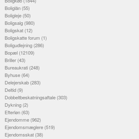
Boligkøb
(1844)
Boliglån
(55)
Boligleje
(50)
Boligsalg
(980)
Boligskat
(12)
Boligskatte forum
(1)
Boligudlejning
(286)
Bopæl
(12109)
Briller
(43)
Bureaukrati
(248)
Byhuse
(64)
Delejerskab
(283)
Deltid
(9)
Dobbeltbeskatningsaftale
(303)
Dykning
(2)
Efterløn
(63)
Ejendomme
(962)
Ejendomsmæglere
(519)
Ejendomsskat
(38)