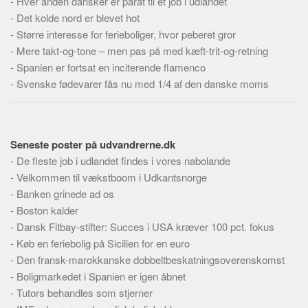
-
Hver anden dansker er parat til et job i udlandet
Skribenter
-
Det kolde nord er blevet hot
Personer
-
Større interesse for ferieboliger, hvor peberet gror
-
Steder
Mere takt-og-tone – men pas på med kæft-trit-og-retning
-
Spanien er fortsat en inciterende flamenco
Kilder
-
Svenske fødevarer fås nu med 1/4 af den danske moms
Om
Webstedet
Forhistorien
Seneste poster på udvandrerne.dk
-
De fleste job i udlandet findes i vores nabolande
Redigering
-
Velkommen til vækstboom i Udkantsnorge
Tekstannoncer
-
Banken grinede ad os
Bannere
-
Boston kalder
-
Dansk Fitbay-stifter: Succes i USA kræver 100 pct. fokus
Hjælp
-
Køb en feriebolig på Sicilien for en euro
-
Den fransk-marokkanske dobbeltbeskatningsoverenskomst
-
Boligmarkedet i Spanien er igen åbnet
-
Tutors behandles som stjerner