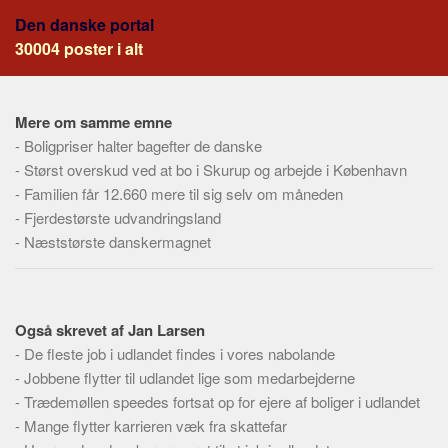
Social sikring og sundhed
Den danske portal
Transport
30004 poster i alt
Alle
Aspekter
Mere om samme emne
Køb og salg
-
Boligpriser halter bagefter de danske
-
Størst overskud ved at bo i Skurup og arbejde i København
Økonomi
-
Familien får 12.660 mere til sig selv om måneden
Jura og regler
-
Fjerdestørste udvandringsland
Skatter og afgifter
-
Næststørste danskermagnet
Statistik
Praktisk
Alle
Også skrevet af Jan Larsen
-
De fleste job i udlandet findes i vores nabolande
Meta
-
Jobbene flytter til udlandet lige som medarbejderne
Dokumenttyper
-
Trædemøllen speedes fortsat op for ejere af boliger i udlandet
-
Mange flytter karrieren væk fra skattefar
Emner