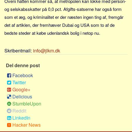
Oveni hatten kommer så, at metropolen kan lokke med person-
Sverige
og selskabsskatter på 0,0 pct. Afgifts-satserne har også form
Norge
som et æg, og kriminalitet er der næsten ingen ting af, fremgår
Thailand
det af artiklen, der fremhæver Dubai og USA som to af de
Italien
bedste steder at købe udenlandsk bolig i netop nu.
Grækenland
USA
Skribentmail:
info@jlkm.dk
Alle
Del denne post
Nøgleord
Facebook
Bolig
Twitter
Job
Google+
Delicious
Virksomhed
StumbleUpon
Investering
Reddit
Pension og opsparing
LinkedIn
Forbrug
Hacker News