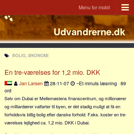
Menu for mobil
Portal
Udvandrerne.dk
Udvandrerne.dk
Utvandrerne.no
Utvandrarna.se
BOLIG, ØKONOMI
Tyskland.dk
England.dk
En tre-værelses for 1,2 mio. DKK
Rusland.dk
Jan Larsen
28-11-07
~Et minuts læsning · 89
JLKM.dk
ord
Lande
Selv om Dubai er Mellemøstens finanscentrum, og millionærer
og milliardærer valfarter til byen, er det stadig muligt at få en
Tyrkiet
forholdsvis billig bolig efter danske forhold. F.eks. koster en tre-
Spanien
værelses lejlighed ca. 1,2 mio. DKK i Dubai.
Frankrig