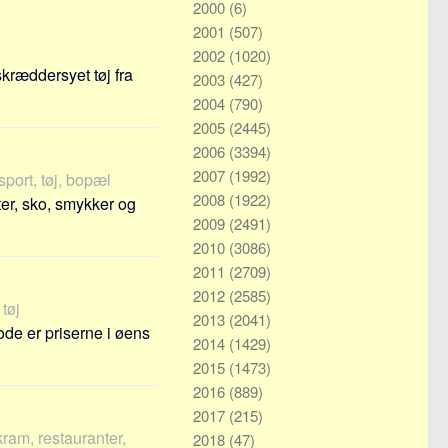
2000
(6)
2001
(507)
2002
(1020)
skræddersyet tøj fra
2003
(427)
2004
(790)
2005
(2445)
2006
(3394)
2007
(1992)
sport, tøj, bopæl
2008
(1922)
er, sko, smykker og
2009
(2491)
2010
(3086)
2011
(2709)
2012
(2585)
tøj
2013
(2041)
de er priserne i øens
2014
(1429)
2015
(1473)
2016
(889)
2017
(215)
kram, restauranter,
2018
(47)