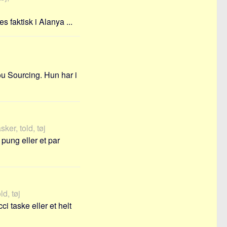
 faktisk i Alanya ...
u Sourcing. Hun har i
sker, told, tøj
 pung eller et par
ld, tøj
i taske eller et helt