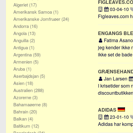
FIGLEAVES.C
Algeriet
(17)
03-04-10
Amerikansk Samoa
(1)
Figleaves.com ha
Amerikanske Jomfruøer
(24)
Andorra
(16)
ENGANGS BL
Angola
(13)
Fatima Asan
Anguilla
(2)
jeg kender ikke 
Antigua
(1)
ikke set de bade 
Argentina
(59)
Armenien
(5)
Aruba
(1)
GRÆNSEHANDE
Aserbajdsjan
(5)
Jan Larsen
Asien
(18)
I krisetider som
Australien
(288)
discountbutikkern
Azorerne
(3)
Bahamaøerne
(8)
ADIDAS
Bahrain
(20)
23-01-10
Balkan
(4)
Adidas har kompet
Baltikum
(12)
Bangladesh
(24)