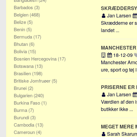
Barbados
(3)
SKRÆDDERSYE
Belgien
(468)
Jan Larsen
Belize
(5)
Skrædderne er så 
Benin
(5)
landet ...
Bermuda
(17)
Bhutan
(6)
MANCHESTER
Bolivia
(15)
18-12-09
Bosnien Hercegovina
(17)
Manchester Arnda
Botswana
(13)
ure, sport og tøj i 
Brasilien
(198)
Britiske Jomfruøer
(5)
PRISERNE ER
Brunei
(2)
Jan Larsen
Bulgarien
(240)
Værdien af den i
Burkina Faso
(1)
butikker ikke ...
Burma
(7)
Burundi
(3)
Cambodia
(13)
MEGET MERE
Cameroun
(4)
Sarah Skaru