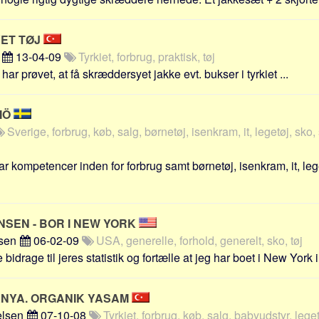
ET TØJ
t
13-04-09
Tyrkiet, forbrug, praktisk, tøj
har prøvet, at få skræddersyet jakke evt. bukser i tyrkiet ...
MÖ
Sverige, forbrug, køb, salg, børnetøj, isenkram, it, legetøj, sko, 
r kompetencer inden for forbrug samt børnetøj, isenkram, it, leg
SEN - BOR I NEW YORK
nsen
06-02-09
USA, generelle, forhold, generelt, sko, tøj
e bidrage til jeres statistik og fortælle at jeg har boet i New York i 
ANYA. ORGANIK YASAM
lsen
07-10-08
Tyrkiet, forbrug, køb, salg, babyudstyr, leget