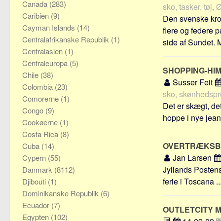
Canada
(283)
sko, tasker, tøj, 
Caribien
(9)
Den svenske kron
Cayman Islands
(14)
flere og federe p
Centralafrikanske Republik
(1)
side af Sundet. M
Centralasien
(1)
Centraleuropa
(5)
SHOPPING-HIM
Chile
(38)
Susser Feit
Colombia
(23)
sko, skønhedsprod
Comorerne
(1)
Det er skægt, det
Congo
(9)
hoppe i nye jean
Cookøerne
(1)
Costa Rica
(8)
OVERTRÆKSBU
Cuba
(14)
Jan Larsen
Cypern
(55)
Jyllands Postens
Danmark
(8112)
ferie i Toscana ..
Djibouti
(1)
Dominikanske Republik
(6)
Ecuador
(7)
OUTLETCITY 
Egypten
(102)