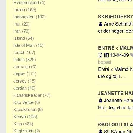
Hviderusland
(4)
Indien
(169)
SKRÆDDERSY
Indonesien
(102)
Arne Schmid
Irak
(29)
er der nogen der 
Iran
(73)
Island
(64)
Isle of Man
(15)
ENTRÉ < MAL
Israel
(107)
10-04-09
Italien
(829)
bopæl
Jamaica
(3)
Entré < Malmö ha
Japan
(171)
ure og tøj i ...
Jersey
(15)
Jordan
(16)
JEANETTE HAN
Kanariske Øer
(77)
Jeanette Ha
Kap Verde
(6)
Hej, Jeg ville lig
Kasakhstan
(6)
Kenya
(105)
Kina
(434)
ØKOLOGI I AL
Kirgizistan
(2)
SUSAnne Nie