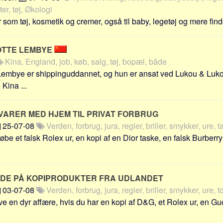
r, tøj, Økologi
som tøj, kosmetik og cremer, også til baby, legetøj og mere findes
OTTE LEMBYE
Kina, England, job, køb, salg, tøj, bopæl, både
Lembye er shippinguddannet, og hun er ansat ved Lukou & Luko
 Kina ...
VARER MED HJEM TIL PRIVAT FORBRUG
25-07-08
Verden, forbrug, jura, regler, briller, smykker, ure, ta
 købe et falsk Rolex ur, en kopi af en Dior taske, en falsk Burberry
ØDE PÅ KOPIPRODUKTER FRA UDLANDET
03-07-08
Verden, forbrug, jura, regler, briller, smykker, ure, to
ve en dyr affære, hvis du har en kopi af D&G, et Rolex ur, en Gucc