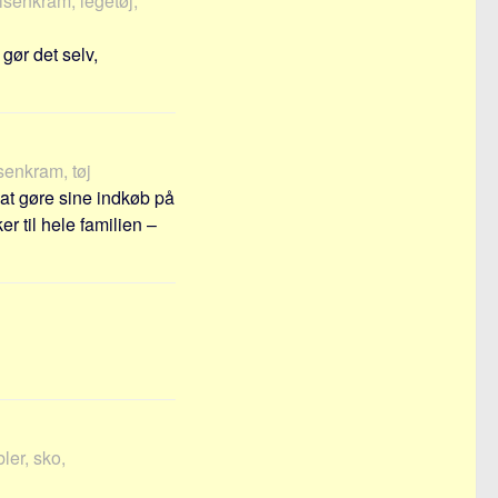
 isenkram, legetøj,
gør det selv,
isenkram, tøj
 at gøre sine indkøb på
 til hele familien –
ler, sko,