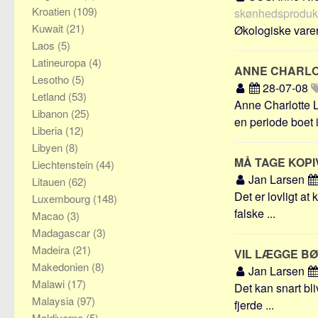
Kroatien
(109)
skønhedsprodukte
Kuwait
(21)
Økologiske varer 
Laos
(5)
Latineuropa
(4)
ANNE CHARL
Lesotho
(5)
28-07-08
Letland
(53)
Anne Charlotte 
Libanon
(25)
en periode boet i
Liberia
(12)
Libyen
(8)
MÅ TAGE KOPI
Liechtenstein
(44)
Jan Larsen
Litauen
(62)
Det er lovligt at
Luxembourg
(148)
falske ...
Macao
(3)
Madagascar
(3)
Madeira
(21)
VIL LÆGGE B
Makedonien
(8)
Jan Larsen
Malawi
(17)
Det kan snart bli
Malaysia
(97)
fjerde ...
Maldiverne
(5)