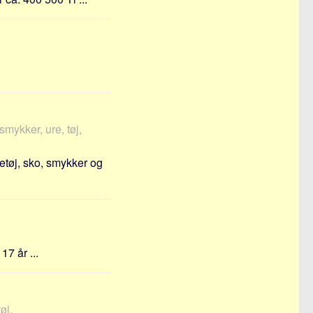
smykker, ure, tøj,
etøj, sko, smykker og
17 år ...
øj,