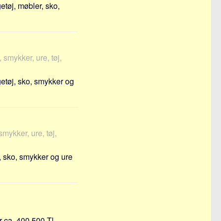
etøj, møbler, sko,
 smykker, ure, tøj,
getøj, sko, smykker og
smykker, ure, tøj,
, sko, smykker og ure
 ca. 400 500 Tl ...