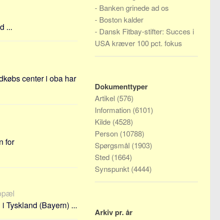
-
Banken grinede ad os
-
Boston kalder
 ...
-
Dansk Fitbay-stifter: Succes i
USA kræver 100 pct. fokus
dkøbs center i oba har
Dokumenttyper
Artikel
(576)
Information
(6101)
Kilde
(4528)
Person
(10788)
n for
Spørgsmål
(1903)
Sted
(1664)
Synspunkt
(4444)
bopæl
 i Tyskland (Bayern) ...
Arkiv pr. år