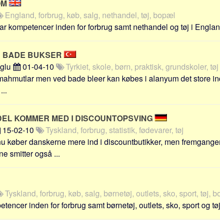
OM
England, forbrug, køb, salg, nethandel, tøj, bopæl
r kompetencer inden for forbrug samt nethandel og tøj i England
E BADE BUKSER
oglu
01-04-10
Tyrkiet, skole, børn, praktisk, grundskoler, tøj
mahmutlar men ved bade bleer kan købes i alanyum det store in
...
L KOMMER MED I DISCOUNTOPSVING
15-02-10
Tyskland, forbrug, statistik, fødevarer, tøj
 nu køber danskerne mere ind i discountbutikker, men fremgange
e smitter også ...
Tyskland, forbrug, køb, salg, børnetøj, outlets, sko, sport, tøj, 
encer inden for forbrug samt børnetøj, outlets, sko, sport og tøj