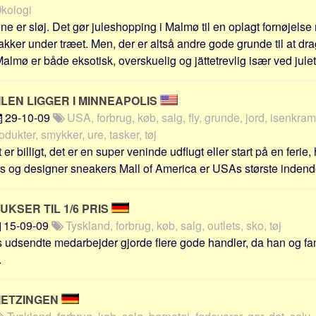
Økologi
e er sløj. Det gør juleshopping i Malmø til en oplagt fornøjelse
akker under træet. Men, der er altså andre gode grunde til at dr
almø er både eksotisk, overskuelig og jättetrevlig især ved juletid
LEN LIGGER I MINNEAPOLIS
29-10-09
USA, forbrug, køb, salg, fly, grunde, jord, isenkram
ukter, smykker, ure, tasker, tøj
 er billigt, det er en super veninde udflugt eller start på en ferie
s og designer sneakers Mall of America er USAs største indendø
KSER TIL 1/6 PRIS
15-09-09
Tyskland, forbrug, køb, salg, outlets, sko, tøj
 udsendte medarbejder gjorde flere gode handler, da han og fam
.
METZINGEN