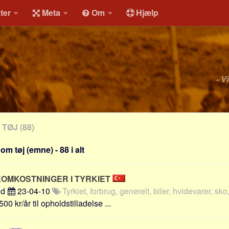
ter
Meta
Om
Hjælp
- V
TØJ
(88)
m tøj (emne) - 88 i alt
EOMKOSTNINGER I TYRKIET
nd
23-04-10
Tyrkiet, forbrug, generelt, biler, hvidevarer, sko,
0 kr/år til opholdstilladelse ...