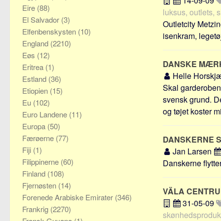
14-09-09
Eire
(88)
luksus, outlets,
El Salvador
(3)
Outletcity Metzi
Elfenbenskysten
(10)
isenkram, legetøj,
England
(2210)
Eøs
(12)
DANSKE MÆRK
Eritrea
(1)
Helle Horskj
Estland
(36)
Skal garderoben 
Etiopien
(15)
svensk grund. De
Eu
(102)
og tøjet koster m
Euro Landene
(11)
Europa
(50)
Færøerne
(77)
DANSKERNE S
Fiji
(1)
Jan Larsen
Filippinerne
(60)
Danskerne flytte
Finland
(108)
Fjernøsten
(14)
VÄLA CENTR
Forenede Arabiske Emirater
(346)
31-05-09
Frankrig
(2270)
skønhedsprodukte
Fransk Guyana
(1)