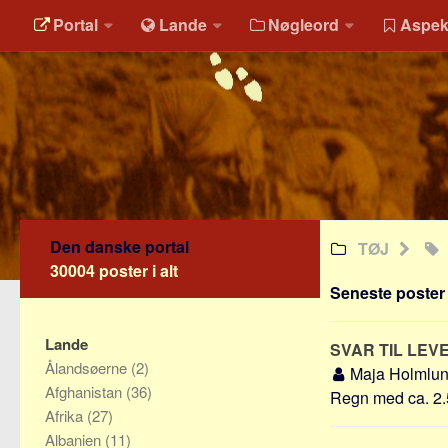
Portal
Lande
Nøgleord
Aspek
Den danske portal
TØJ
30004 poster i alt
Seneste poster o
Lande
SVAR TIL LEV
Ålandsøerne
(2)
Maja Holmlu
Afghanistan
(36)
Regn med ca. 2.50
Afrika
(27)
Albanien
(11)