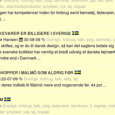
Tyskland, forbrug, køb, salg, børnetøj, fødevarer, gør, det, selv,
 sko, skønhedsprodukter, smykker, ure, tøj, bopæl
ngen har kompetencer inden for forbrug samt børnetøj, fødevarer, 
 ...
EVARER ER BILLIGERE I SVERIGE
ær Hansen
30-08-09
Sverige, forbrug, køb, salg, børnetøj, 
skiftes, og er du til dansk design, så kan det sagtens betale sig
 svenske butikker har nemlig et bredt udvalg af danske tøjmærker
indre end i Danmark ...
HOPPER I MALMÖ SOM ALDRIG FØR
23-07-09
Sverige, forbrug, køb, salg, tøj
r deres indkøb til Malmö mere end nogensinde før. 44 pct ...
UM
Sverige, forbrug, køb, salg, fødevarer, isenkram, it, legetøj, møb
r, smykker, ure, tøj, bopæl