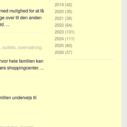
2019
(42)
 med mulighed for at få
2020
(35)
age over til den anden
2021
(36)
. ...
2022
(64)
2023
(131)
2024
(111)
2025
(80)
, outlets, overnatning,
2026
(37)
, hvor hele familien kan
rs shoppingcenter. ...
ilien undervejs til