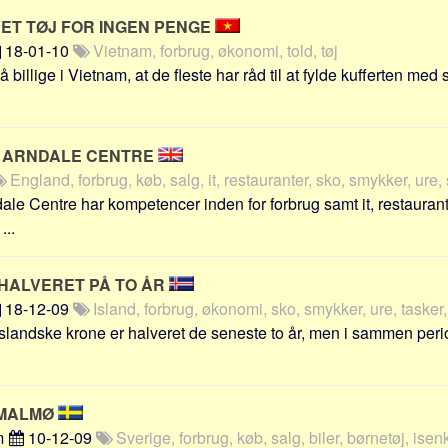
T TØJ FOR INGEN PENGE
18-01-10
Vietnam, forbrug, økonomi, told, tøj
billige i Vietnam, at de fleste har råd til at fylde kufferten med 
 ARNDALE CENTRE
England, forbrug, køb, salg, it, restauranter, sko, smykker, ure, 
le Centre har kompetencer inden for forbrug samt it, restaurant
...
 HALVERET PÅ TO ÅR
18-12-09
Island, forbrug, økonomi, sko, smykker, ure, tasker, 
slandske krone er halveret de seneste to år, men i sammen perio
 MALMØ
m
10-12-09
Sverige, forbrug, køb, salg, biler, børnetøj, isen