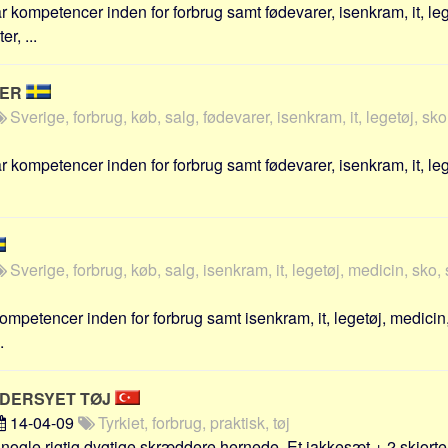
 kompetencer inden for forbrug samt fødevarer, isenkram, it, leg
r, ...
TER
Sverige, forbrug, køb, salg, fødevarer, isenkram, it, legetøj, sko,
r kompetencer inden for forbrug samt fødevarer, isenkram, it, le
Sverige, forbrug, køb, salg, isenkram, it, legetøj, medicin, sko, 
mpetencer inden for forbrug samt isenkram, it, legetøj, medicin
.
DERSYET TØJ
14-04-09
Tyrkiet, forbrug, praktisk, tøj
nogle rigtig dygtige skræddere hernede. Et jakkesæt + 2 skjorter