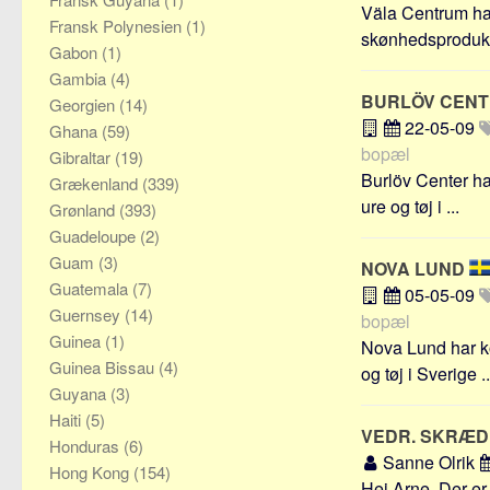
Väla Centrum har
Fransk Polynesien
(1)
skønhedsprodukte
Gabon
(1)
Gambia
(4)
BURLÖV CEN
Georgien
(14)
22-05-09
Ghana
(59)
bopæl
Gibraltar
(19)
Burlöv Center ha
Grækenland
(339)
ure og tøj i ...
Grønland
(393)
Guadeloupe
(2)
Guam
(3)
NOVA LUND
Guatemala
(7)
05-05-09
Guernsey
(14)
bopæl
Guinea
(1)
Nova Lund har ko
Guinea Bissau
(4)
og tøj i Sverige ..
Guyana
(3)
Haiti
(5)
VEDR. SKRÆD
Honduras
(6)
Sanne Olrik
Hong Kong
(154)
Hej Arne, Der er 