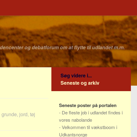
idencenter og debatforum om at flytte til udlandet m.m.
Søg videre i...
Seneste og arkiv
Seneste poster på portalen
-
De fleste job i udlandet findes i
 grunde, jord, tøj
vores nabolande
-
Velkommen til vækstboom i
Udkantsnorge