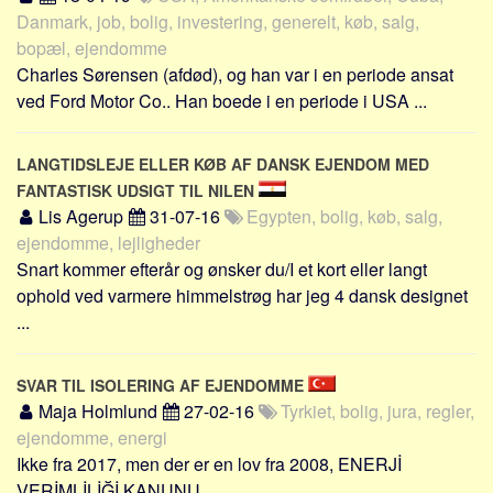
Sverige
Danmark, job, bolig, investering, generelt, køb, salg,
Norge
bopæl, ejendomme
Charles Sørensen (afdød), og han var i en periode ansat
Thailand
ved Ford Motor Co.. Han boede i en periode i USA ...
Italien
Grækenland
LANGTIDSLEJE ELLER KØB AF DANSK EJENDOM MED
USA
FANTASTISK UDSIGT TIL NILEN
Alle
Lis Agerup
31-07-16
Egypten, bolig, køb, salg,
ejendomme, lejligheder
Nøgleord
Snart kommer efterår og ønsker du/I et kort eller langt
ophold ved varmere himmelstrøg har jeg 4 dansk designet
Bolig
...
Job
Virksomhed
SVAR TIL ISOLERING AF EJENDOMME
Investering
Maja Holmlund
27-02-16
Tyrkiet, bolig, jura, regler,
Pension og opsparing
ejendomme, energi
Ikke fra 2017, men der er en lov fra 2008, ENERJİ
Forbrug
VERİMLİLİĞİ KANUNU ...