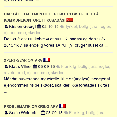
HAR FÅET TAPU MEN DET ER IKKE REGISTRERET PÅ
KOMMUNEKONTORET I KUSADÁSI
Kirsten Georgi
02-10-15
Tyrkiet, bolig, jura, regler,
ejendomme, skøder
Den 20/12 2010 købte vi et hus i Kusadasi og den 16/5
2013 fik vi så endelig vores TAPU. (Vi bruger huset ca ...
XPERT-SVAR OM ARV
Klaus Vilner
05-09-15
Frankrig, bolig, jura, regler,
arveforhold, ejendomme, skøder
Når din nuværende ægtefælle ikke er (tinglyst) medejer af
ejendommen ifølge skødet, skal der ikke foretages skifte i
...
PROBLEMATIK OMKRING ARV
Susie Weinreich
05-09-15
Frankrig, bolig, jura,