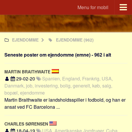
Menu for mobil
Portal
Udvandrerne.dk
EJENDOMME
EJENDOMME
(962)
Utvandrerne.no
Utvandrarna.se
Seneste poster om ejendomme (emne) - 962 i alt
Tyskland.dk
England.dk
MARTIN BRAITHWAITE
Rusland.dk
29-02-20
Spanien, England, Frankrig, USA,
Danmark, job, investering, bolig, generelt, køb, salg,
JLKM.dk
bopæl, ejendomme
Lande
Martin Braithwaite er landsholdsspiller i fodbold, og han er
ansat ved FC Barcelona ...
Tyrkiet
Spanien
CHARLES SØRENSEN
Frankrig
18-04-19
USA, Amerikanske Jomfruøer, Cuba,