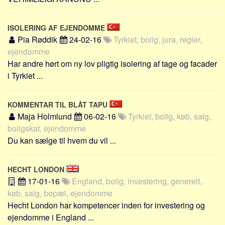
Social sikring og sundhed
Transport
ISOLERING AF EJENDOMME
Alle
Pia Røddik
24-02-16
Tyrkiet, bolig, jura, regler,
ejendomme
Aspekter
Har andre hørt om ny lov pligtig isolering af tage og facader
Køb og salg
i Tyrkiet ...
Økonomi
Jura og regler
KOMMENTAR TIL BLÅT TAPU
Maja Holmlund
06-02-16
Tyrkiet, bolig, køb, salg,
Skatter og afgifter
boligskat, ejendomme
Statistik
Du kan sælge til hvem du vil ...
Praktisk
Alle
HECHT LONDON
Meta
17-01-16
England, bolig, investering, generelt,
køb, salg, bopæl, ejendomme
Dokumenttyper
Hecht London har kompetencer inden for investering og
Emner
ejendomme i England ...