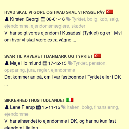
Skribenter
HVAD SKAL VI GØRE OG HVAD SKAL VI PASSE PÅ?
Personer
Kirsten Georgi
08-01-16
Tyrkiet, bolig, køb, salg,
Steder
ejendomme, ejendomsmæglere, skøder
Kilder
Vi har solgt vores ejendom i Kusadasi (Tyrkiet) og er i tvivl
om hvor vi skal være extra vågne ...
Om
Webstedet
SVAR TIL ARVERET I DANMARK OG TYRKIET
Forhistorien
Maja Holmlund
17-12-15
Tyrkiet, pension,
Redigering
opsparing, jura, regler, ejendomme
Det kommer an på, om I var fastboende i Tyrkiet eller i DK
Tekstannoncer
...
Bannere
Hjælp
SIKKERHED I HUS I UDLANDET
Lene Flarup
15-11-15
Italien, bolig, finansiering,
ejendomme
Vi har afhændet to ejendomme i DK, og har nu kun fast
ejendom i Italien ...