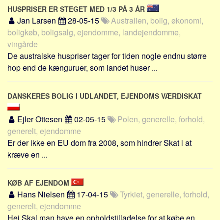
HUSPRISER ER STEGET MED 1/3 PÅ 3 ÅR
Jan Larsen
28-05-15
Australien, bolig, økonomi,
boligkøb, boligsalg, ejendomme, landejendomme,
vingårde
De australske huspriser tager for tiden nogle endnu større
hop end de kænguruer, som landet huser ...
DANSKERES BOLIG I UDLANDET, EJENDOMS VÆRDISKAT
Ejler Ottesen
02-05-15
Polen, generelle, forhold,
generelt, ejendomme
Er der ikke en EU dom fra 2008, som hindrer Skat i at
kræve en ...
KØB AF EJENDOM
Hans Nielsen
17-04-15
Tyrkiet, generelle, forhold,
generelt, ejendomme
Hej Skal man have en opholdstilladelse for at købe en