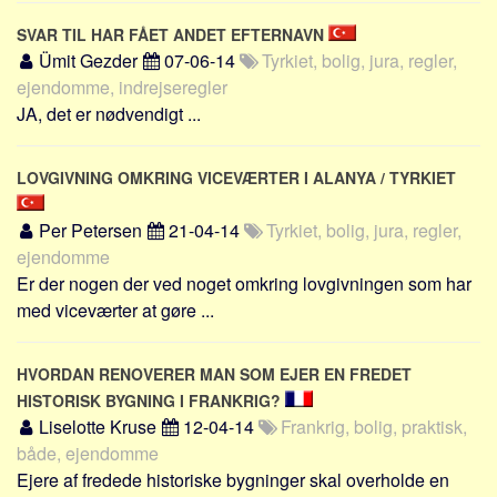
SVAR TIL HAR FÅET ANDET EFTERNAVN
Ümit Gezder
07-06-14
Tyrkiet, bolig, jura, regler,
ejendomme, indrejseregler
JA, det er nødvendigt ...
LOVGIVNING OMKRING VICEVÆRTER I ALANYA / TYRKIET
Per Petersen
21-04-14
Tyrkiet, bolig, jura, regler,
ejendomme
Er der nogen der ved noget omkring lovgivningen som har
med viceværter at gøre ...
HVORDAN RENOVERER MAN SOM EJER EN FREDET
HISTORISK BYGNING I FRANKRIG?
Liselotte Kruse
12-04-14
Frankrig, bolig, praktisk,
både, ejendomme
Ejere af fredede historiske bygninger skal overholde en