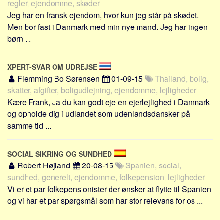
regler, ejendomme, skøder
Jeg har en fransk ejendom, hvor kun jeg står på skødet.
Men bor fast i Danmark med min nye mand. Jeg har ingen
børn ...
XPERT-SVAR OM UDREJSE
Flemming Bo Sørensen
01-09-15
Thailand, bolig,
skatter, afgifter, boligudlejning, ejendomme, lejligheder
Kære Frank, Ja du kan godt eje en ejerlejlighed i Danmark
og opholde dig i udlandet som udenlandsdansker på
samme tid ...
SOCIAL SIKRING OG SUNDHED
Robert Højland
20-08-15
Spanien, social,
sundhed, generelt, ejendomme, folkepension, lejligheder
Vi er et par folkepensionister der ønsker at flytte til Spanien
og vi har et par spørgsmål som har stor relevans for os ...