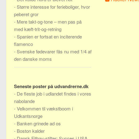
-
Større interesse for ferieboliger, hvor
peberet gror
-
Mere takt-og-tone – men pas på
med kæft-trit-og-retning
-
Spanien er fortsat en inciterende
flamenco
-
Svenske fødevarer fås nu med 1/4 af
den danske moms
Seneste poster på udvandrerne.dk
-
De fleste job i udlandet findes i vores
nabolande
-
Velkommen til vækstboom i
Udkantsnorge
-
Banken grinede ad os
-
Boston kalder
-
Dansk Fitbay-stifter: Succes i USA