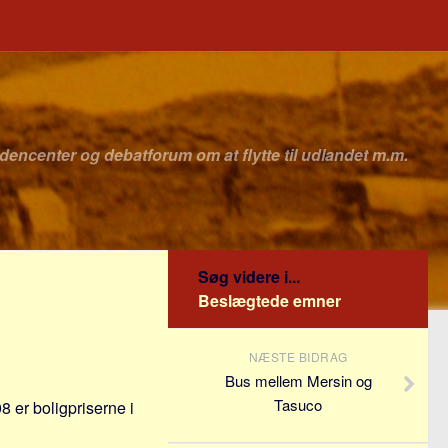
idencenter og debatforum om at flytte til udlandet m.m.
Søg videre i...
Beslægtede emner
NÆSTE BIDRAG
Bus mellem Mersin og
Tasuco
08 er boligpriserne i