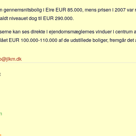
n gennemsnitsbolig i Eire EUR 85.000, mens prisen i 2007 var 
faldt niveauet dog til EUR 290.000.
serne kan ses direkte i ejendomsmæglernes vinduer i centrum af
 slået EUR 100.000-110.000 af de udstillede boliger, fremgår det a
fo@jlkm.dk
t
n
s