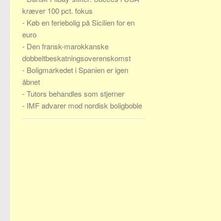
kræver 100 pct. fokus
-
Køb en feriebolig på Sicilien for en
euro
-
Den fransk-marokkanske
dobbeltbeskatningsoverenskomst
-
Boligmarkedet i Spanien er igen
åbnet
-
Tutors behandles som stjerner
-
IMF advarer mod nordisk boligboble