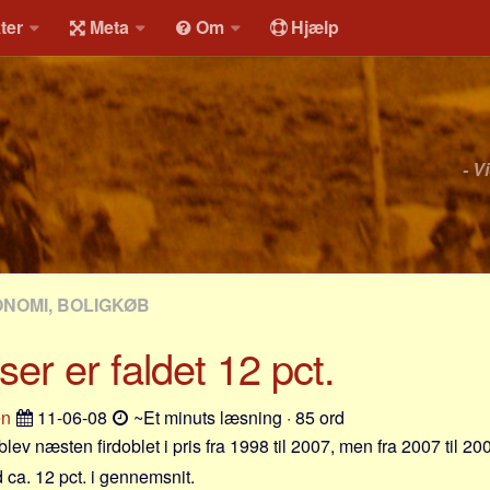
ter
Meta
Om
Hjælp
- V
ONOMI, BOLIGKØB
ser er faldet 12 pct.
en
11-06-08
~Et minuts læsning · 85 ord
blev næsten firdoblet i pris fra 1998 til 2007, men fra 2007 til 20
 ca. 12 pct. i gennemsnit.