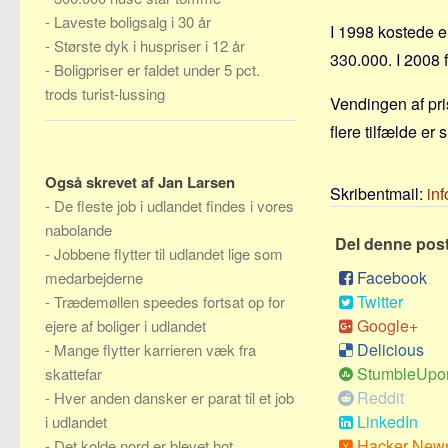
-
Laveste boligsalg i 30 år
I 1998 kostede e
-
Største dyk i huspriser i 12 år
330.000. I 2008 
-
Boligpriser er faldet under 5 pct.
trods turist-lussing
Vendingen af pri
flere tilfælde er
Også skrevet af Jan Larsen
Skribentmail:
in
-
De fleste job i udlandet findes i vores
nabolande
Del denne pos
-
Jobbene flytter til udlandet lige som
Facebook
medarbejderne
Twitter
-
Trædemøllen speedes fortsat op for
Google+
ejere af boliger i udlandet
Delicious
-
Mange flytter karrieren væk fra
StumbleUpo
skattefar
Reddit
-
Hver anden dansker er parat til et job
LinkedIn
i udlandet
Hacker New
-
Det kolde nord er blevet hot