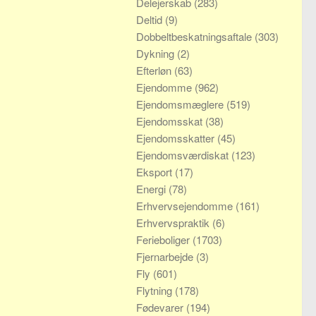
Delejerskab
(283)
Deltid
(9)
Dobbeltbeskatningsaftale
(303)
Dykning
(2)
Efterløn
(63)
Ejendomme
(962)
Ejendomsmæglere
(519)
Ejendomsskat
(38)
Ejendomsskatter
(45)
Ejendomsværdiskat
(123)
Eksport
(17)
Energi
(78)
Erhvervsejendomme
(161)
Erhvervspraktik
(6)
Ferieboliger
(1703)
Fjernarbejde
(3)
Fly
(601)
Flytning
(178)
Fødevarer
(194)