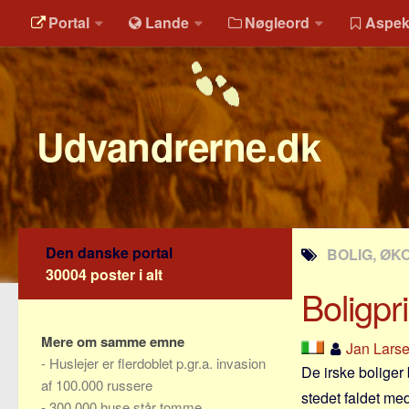
Portal
Lande
Nøgleord
Aspek
Udvandrerne.dk
Den danske portal
BOLIG, ØK
30004 poster i alt
Boligpri
Mere om samme emne
Jan Lars
-
Huslejer er flerdoblet p.gr.a. invasion
De irske boliger 
af 100.000 russere
stedet faldet med
-
300.000 huse står tomme