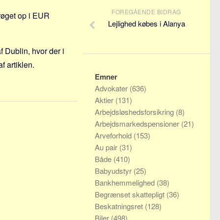
FOREGÅENDE BIDRAG
røget op i EUR
Lejlighed købes i Alanya
 Dublin, hvor der i
f artiklen.
Emner
Advokater
(636)
Aktier
(131)
Arbejdsløshedsforsikring
(8)
Arbejdsmarkedspensioner
(21)
Arveforhold
(153)
Au pair
(31)
Både
(410)
Babyudstyr
(25)
Bankhemmelighed
(38)
Begrænset skattepligt
(36)
Beskatningsret
(128)
Biler
(498)