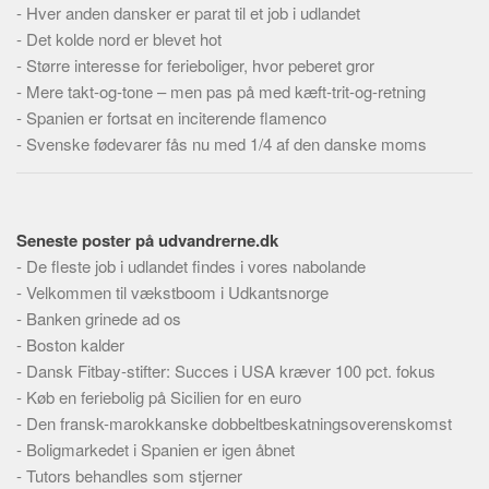
-
Skribenter
Hver anden dansker er parat til et job i udlandet
-
Det kolde nord er blevet hot
Personer
-
Større interesse for ferieboliger, hvor peberet gror
Steder
-
Mere takt-og-tone – men pas på med kæft-trit-og-retning
Kilder
-
Spanien er fortsat en inciterende flamenco
-
Svenske fødevarer fås nu med 1/4 af den danske moms
Om
Webstedet
Forhistorien
Seneste poster på udvandrerne.dk
Redigering
-
De fleste job i udlandet findes i vores nabolande
-
Velkommen til vækstboom i Udkantsnorge
Tekstannoncer
-
Banken grinede ad os
Bannere
-
Boston kalder
Hjælp
-
Dansk Fitbay-stifter: Succes i USA kræver 100 pct. fokus
-
Køb en feriebolig på Sicilien for en euro
-
Den fransk-marokkanske dobbeltbeskatningsoverenskomst
-
Boligmarkedet i Spanien er igen åbnet
-
Tutors behandles som stjerner