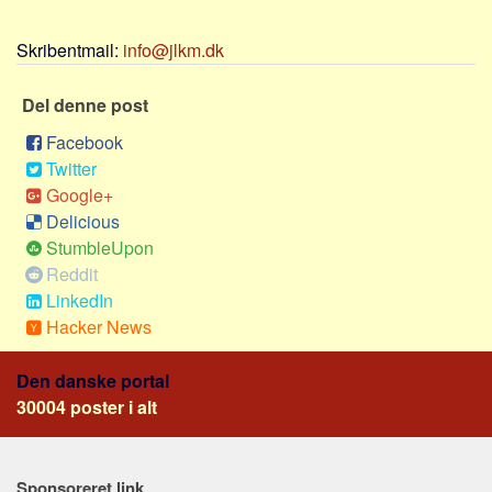
Sverige
Norge
Skribentmail:
info@jlkm.dk
Thailand
Del denne post
Italien
Facebook
Grækenland
Twitter
USA
Google+
Alle
Delicious
StumbleUpon
Nøgleord
Reddit
Bolig
LinkedIn
Hacker News
Job
Virksomhed
Den danske portal
Investering
30004 poster i alt
Pension og opsparing
Forbrug
Sponsoreret link