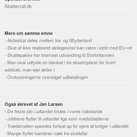
Social sikring og sundhed
Skattemail.dk
Transport
Alle
Aspekter
Mere om samme emne
-
Aktieskat deles mellem fra- og tilflytterland
Køb og salg
-
Skat af ikke realiseret aktiegevinst kan være i strid med EU-ret
Økonomi
-
Skattepakke har bremset udvandring til Storbritannien
Jura og regler
-
Man skal udfylde en blanket i tre eksemplarer for hvert
selskab, man ejer aktier i
Skatter og afgifter
-
Omkostningerne overstiger udbetalingen
Statistik
Praktisk
Alle
Også skrevet af Jan Larsen
Meta
-
De fleste job i udlandet findes i vores nabolande
-
Jobbene flytter til udlandet lige som medarbejderne
Dokumenttyper
-
Trædemøllen speedes fortsat op for ejere af boliger i udlandet
Emner
-
Mange flytter karrieren væk fra skattefar