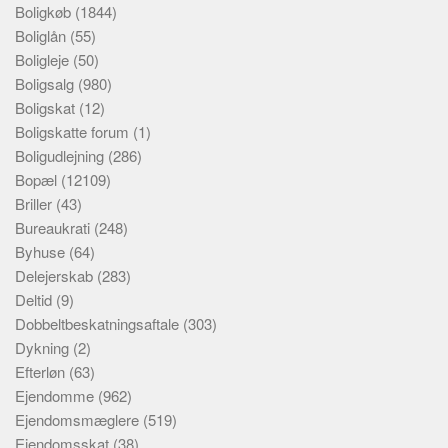
Boligkøb
(1844)
Boliglån
(55)
Boligleje
(50)
Boligsalg
(980)
Boligskat
(12)
Boligskatte forum
(1)
Boligudlejning
(286)
Bopæl
(12109)
Briller
(43)
Bureaukrati
(248)
Byhuse
(64)
Delejerskab
(283)
Deltid
(9)
Dobbeltbeskatningsaftale
(303)
Dykning
(2)
Efterløn
(63)
Ejendomme
(962)
Ejendomsmæglere
(519)
Ejendomsskat
(38)