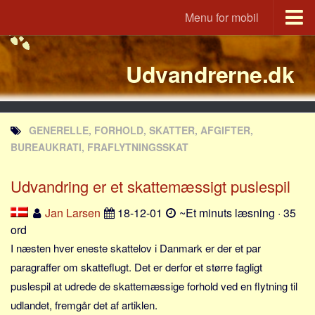
Menu for mobil
Portal
Udvandrerne.dk
Udvandrerne.dk
Utvandrerne.no
Utvandrarna.se
GENERELLE, FORHOLD, SKATTER, AFGIFTER,
Tyskland.dk
BUREAUKRATI, FRAFLYTNINGSSKAT
England.dk
Udvandring er et skattemæssigt puslespil
Rusland.dk
JLKM.dk
Jan Larsen
18-12-01
~Et minuts læsning · 35
ord
Lande
I næsten hver eneste skattelov i Danmark er der et par
Tyrkiet
paragraffer om skatteflugt. Det er derfor et større fagligt
Spanien
puslespil at udrede de skattemæssige forhold ved en flytning til
Frankrig
udlandet, fremgår det af artiklen.