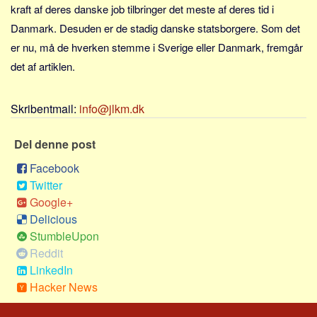
Sverige
kraft af deres danske job tilbringer det meste af deres tid i
Danmark. Desuden er de stadig danske statsborgere. Som det
Norge
er nu, må de hverken stemme i Sverige eller Danmark, fremgår
Thailand
det af artiklen.
Italien
Grækenland
Skribentmail:
info@jlkm.dk
USA
Alle
Del denne post
Nøgleord
Facebook
Twitter
Bolig
Google+
Job
Delicious
Virksomhed
StumbleUpon
Reddit
Investering
LinkedIn
Pension og opsparing
Hacker News
Forbrug