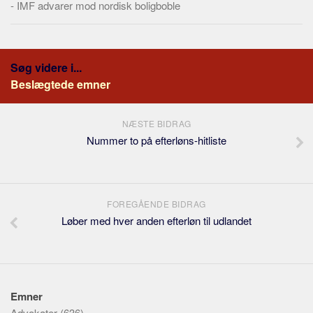
-
IMF advarer mod nordisk boligboble
Søg videre i...
Beslægtede emner
NÆSTE BIDRAG
Nummer to på efterløns-hitliste
FOREGÅENDE BIDRAG
Løber med hver anden efterløn til udlandet
Emner
Advokater
(636)