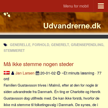
Menu for mobil
Portal
Udvandrerne.dk
Udvandrerne.dk
Utvandrerne.no
Utvandrarna.se
GENERELLE, FORHOLD, GENERELT, GRÆNSEPENDLING,
Tyskland.dk
STEMMERET
England.dk
Må ikke stemme nogen steder
Rusland.dk
JLKM.dk
Jan Larsen
20-01-02
~Et minuts læsning · 77
ord
Lande
Familien Gustavsson trives i Malmö, efter at den for nogle år
Tyrkiet
siden udvandrede fra Danmark. Én ting er Charlotte og Henrik
Spanien
Gustavsson dog utilfreds med. De kan ikke forstå, hvorfor de
Frankrig
ikke må stemme til folketingsvalg i Danmark. De synes, de i