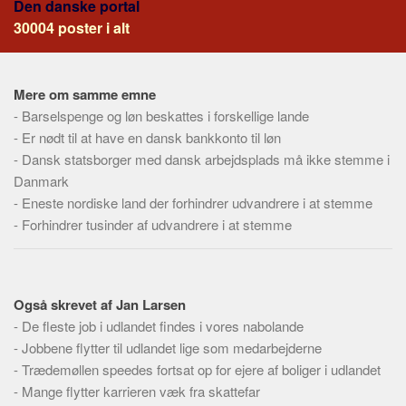
Den danske portal
Social sikring og sundhed
30004 poster i alt
Transport
Alle
Aspekter
Mere om samme emne
-
Barselspenge og løn beskattes i forskellige lande
Køb og salg
-
Er nødt til at have en dansk bankkonto til løn
Økonomi
-
Dansk statsborger med dansk arbejdsplads må ikke stemme i
Danmark
Jura og regler
-
Eneste nordiske land der forhindrer udvandrere i at stemme
Skatter og afgifter
-
Forhindrer tusinder af udvandrere i at stemme
Statistik
Praktisk
Alle
Også skrevet af Jan Larsen
-
De fleste job i udlandet findes i vores nabolande
Meta
-
Jobbene flytter til udlandet lige som medarbejderne
Dokumenttyper
-
Trædemøllen speedes fortsat op for ejere af boliger i udlandet
Emner
-
Mange flytter karrieren væk fra skattefar