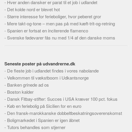
-
Hver anden dansker er parat til et job i udlandet
Skribenter
-
Det kolde nord er blevet hot
Personer
-
Større interesse for ferieboliger, hvor peberet gror
Steder
-
Mere takt-og-tone – men pas på med kæft-trit-og-retning
-
Spanien er fortsat en inciterende flamenco
Kilder
-
Svenske fødevarer fås nu med 1/4 af den danske moms
Om
Webstedet
Forhistorien
Seneste poster på udvandrerne.dk
Redigering
-
De fleste job i udlandet findes i vores nabolande
-
Velkommen til vækstboom i Udkantsnorge
Tekstannoncer
-
Banken grinede ad os
Bannere
-
Boston kalder
Hjælp
-
Dansk Fitbay-stifter: Succes i USA kræver 100 pct. fokus
-
Køb en feriebolig på Sicilien for en euro
-
Den fransk-marokkanske dobbeltbeskatningsoverenskomst
-
Boligmarkedet i Spanien er igen åbnet
-
Tutors behandles som stjerner