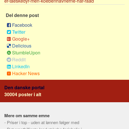
er-taeskedyr-men-koebenhavnerne-har-raad
Social sikring og sundhed
Transport
Del denne post
Alle
Facebook
Aspekter
Twitter
Google+
Køb og salg
Delicious
Økonomi
StumbleUpon
Jura og regler
Reddit
LinkedIn
Skatter og afgifter
Hacker News
Statistik
Praktisk
Den danske portal
Alle
30004 poster i alt
Meta
Dokumenttyper
Mere om samme emne
-
Priser i top - uden at lønnen følger med
Emner