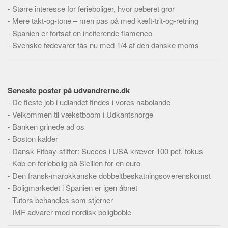
-
Større interesse for ferieboliger, hvor peberet gror
-
Mere takt-og-tone – men pas på med kæft-trit-og-retning
-
Spanien er fortsat en inciterende flamenco
-
Svenske fødevarer fås nu med 1/4 af den danske moms
Seneste poster på udvandrerne.dk
-
De fleste job i udlandet findes i vores nabolande
-
Velkommen til vækstboom i Udkantsnorge
-
Banken grinede ad os
-
Boston kalder
-
Dansk Fitbay-stifter: Succes i USA kræver 100 pct. fokus
-
Køb en feriebolig på Sicilien for en euro
-
Den fransk-marokkanske dobbeltbeskatningsoverenskomst
-
Boligmarkedet i Spanien er igen åbnet
-
Tutors behandles som stjerner
-
IMF advarer mod nordisk boligboble