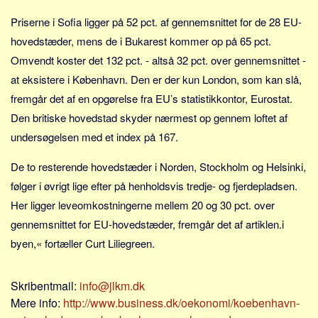
Sverige
Priserne i Sofia ligger på 52 pct. af gennemsnittet for de 28 EU-
Norge
hovedstæder, mens de i Bukarest kommer op på 65 pct.
Thailand
Omvendt koster det 132 pct. - altså 32 pct. over gennemsnittet -
Italien
at eksistere i København. Den er der kun London, som kan slå,
Grækenland
fremgår det af en opgørelse fra EU’s statistikkontor, Eurostat.
USA
Den britiske hovedstad skyder nærmest op gennem loftet af
undersøgelsen med et index på 167.
Alle
Nøgleord
De to resterende hovedstæder i Norden, Stockholm og Helsinki,
følger i øvrigt lige efter på henholdsvis tredje- og fjerdepladsen.
Bolig
Her ligger leveomkostningerne mellem 20 og 30 pct. over
Job
gennemsnittet for EU-hovedstæder, fremgår det af artiklen.i
Virksomhed
byen,« fortæller Curt Liliegreen.
Investering
Pension og opsparing
Skribentmail:
info@jlkm.dk
Forbrug
Mere info:
http://www.business.dk/oekonomi/koebenhavn-