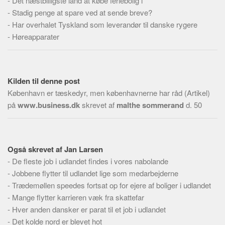
-
Det næstbilligste land at købe feriebolig i
Skribenter
-
Stadig penge at spare ved at sende breve?
Personer
-
Har overhalet Tyskland som leverandør til danske rygere
-
Høreapparater
Steder
Kilder
Om
Kilden til denne post
Webstedet
København er tæskedyr, men københavnerne har råd (Artikel)
Forhistorien
på
www.business.dk
skrevet af
malthe sommerand
d. 50
Redigering
Tekstannoncer
Også skrevet af Jan Larsen
Bannere
-
De fleste job i udlandet findes i vores nabolande
Hjælp
-
Jobbene flytter til udlandet lige som medarbejderne
-
Trædemøllen speedes fortsat op for ejere af boliger i udlandet
-
Mange flytter karrieren væk fra skattefar
-
Hver anden dansker er parat til et job i udlandet
-
Det kolde nord er blevet hot