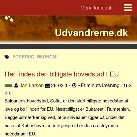
Menu for mobil
Portal
Udvandrerne.dk
Udvandrerne.dk
Utvandrerne.no
Utvandrarna.se
FORBRUG, ØKONOMI
Tyskland.dk
England.dk
Her findes den billigste hovedstad i EU
Rusland.dk
Jan Larsen
26-02-17
~Et minuts læsning · 152
JLKM.dk
ord
Lande
Bulgariens hovedstad, Sofia, er den klart billigste hovedstad at
leve og bo i inden for EU. Næstbilligst er Bukarest i Rumænien.
Tyrkiet
Begge udmærker sig ved, at prisniveauet ligger på under det
Spanien
halve af København, som til gengæld er den næstdyreste
Frankrig
hovedstad i EU.