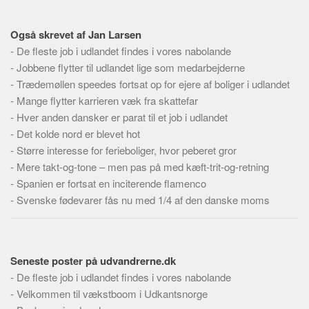
Skribenter
Personer
Også skrevet af Jan Larsen
-
Steder
De fleste job i udlandet findes i vores nabolande
-
Jobbene flytter til udlandet lige som medarbejderne
Kilder
-
Trædemøllen speedes fortsat op for ejere af boliger i udlandet
Om
-
Mange flytter karrieren væk fra skattefar
-
Hver anden dansker er parat til et job i udlandet
Webstedet
-
Det kolde nord er blevet hot
Forhistorien
-
Større interesse for ferieboliger, hvor peberet gror
Redigering
-
Mere takt-og-tone – men pas på med kæft-trit-og-retning
-
Spanien er fortsat en inciterende flamenco
Tekstannoncer
-
Svenske fødevarer fås nu med 1/4 af den danske moms
Bannere
Hjælp
Seneste poster på udvandrerne.dk
-
De fleste job i udlandet findes i vores nabolande
-
Velkommen til vækstboom i Udkantsnorge