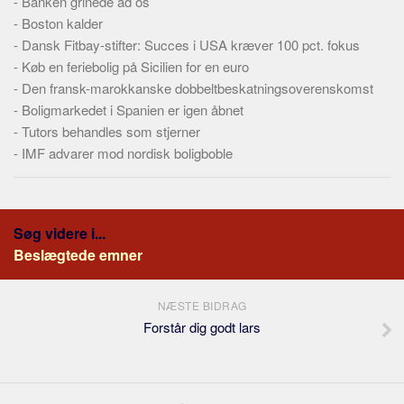
-
Banken grinede ad os
-
Boston kalder
-
Dansk Fitbay-stifter: Succes i USA kræver 100 pct. fokus
-
Køb en feriebolig på Sicilien for en euro
-
Den fransk-marokkanske dobbeltbeskatningsoverenskomst
-
Boligmarkedet i Spanien er igen åbnet
-
Tutors behandles som stjerner
-
IMF advarer mod nordisk boligboble
Søg videre i...
Beslægtede emner
NÆSTE BIDRAG
Forstår dig godt lars