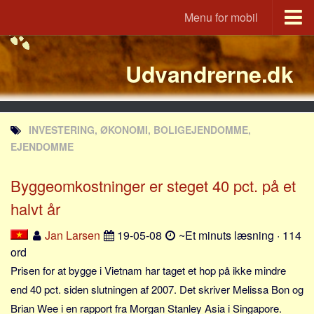
Menu for mobil
Portal
Udvandrerne.dk
Udvandrerne.dk
Utvandrerne.no
Utvandrarna.se
INVESTERING, ØKONOMI, BOLIGEJENDOMME,
Tyskland.dk
EJENDOMME
England.dk
Byggeomkostninger er steget 40 pct. på et
Rusland.dk
halvt år
JLKM.dk
Lande
Jan Larsen
19-05-08
~Et minuts læsning · 114
ord
Tyrkiet
Prisen for at bygge i Vietnam har taget et hop på ikke mindre
Spanien
end 40 pct. siden slutningen af 2007. Det skriver Melissa Bon og
Frankrig
Brian Wee i en rapport fra Morgan Stanley Asia i Singapore.