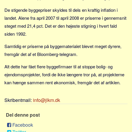
Sverige
De stigende byggepriser skyldes til dels en kraftig inflation i
Norge
landet. Alene fra april 2007 til april 2008 er priserne i gennemsnit
Thailand
steget med 21,4 pct. Det er den højeste stigning i hvert fald
Italien
siden 1992.
Grækenland
Samtidig er priserne på byggematerialet blevet meget dyrere,
USA
fremgår det af et Bloomberg-telegram.
Alle
Alt dette har fået flere byggefirmaer til at stoppe bolig- og
Nøgleord
ejendomsprojekter, fordi de ikke længere tror på, at projekterne
Bolig
kan hænge sammen rent økonomisk, fremgår det af artiklen.
Job
Virksomhed
Skribentmail:
info@jlkm.dk
Investering
Del denne post
Pension og opsparing
Forbrug
Facebook
Twitter