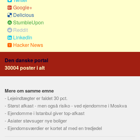
Social sikring og sundhed
Google+
Transport
Delicious
Alle
StumbleUpon
Reddit
Aspekter
LinkedIn
Køb og salg
Hacker News
Økonomi
Den danske portal
Jura og regler
30004 poster i alt
Skatter og afgifter
Statistik
Mere om samme emne
Praktisk
-
Lejeindtægter er faldet 30 pct.
Alle
-
Størst afkast - men også risiko - ved ejendomme i Moskva
Meta
-
Ejendomme i Istanbul giver top-afkast
-
Asiater støvsuger nye boliger
Dokumenttyper
-
Ejendomsværdier er kortet af med en tredjedel
Emner