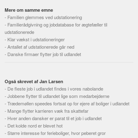
Social sikring og sundhed
Mere om samme emne
Transport
-
Familien glemmes ved udstationering
Alle
-
Familierådgivning og jobdatabase for ægtefæller til
Aspekter
udstationerede
-
Klar vækst i udstationeringer
Køb og salg
-
Antallet af udstationerede går ned
Økonomi
-
Danske firmaer flytter job til udlandet
Jura og regler
Skatter og afgifter
Også skrevet af Jan Larsen
Statistik
-
De fleste job i udlandet findes i vores nabolande
Praktisk
-
Jobbene flytter til udlandet lige som medarbejderne
Alle
-
Trædemøllen speedes fortsat op for ejere af boliger i udlandet
-
Mange flytter karrieren væk fra skattefar
Meta
-
Hver anden dansker er parat til et job i udlandet
Dokumenttyper
-
Det kolde nord er blevet hot
Emner
-
Større interesse for ferieboliger, hvor peberet gror