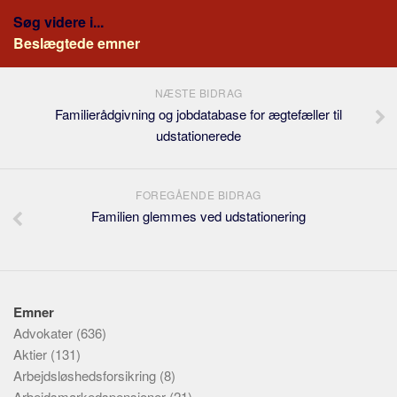
Søg videre i...
Beslægtede emner
NÆSTE BIDRAG
Familierådgivning og jobdatabase for ægtefæller til
udstationerede
FOREGÅENDE BIDRAG
Familien glemmes ved udstationering
Emner
Advokater
(636)
Aktier
(131)
Arbejdsløshedsforsikring
(8)
Arbejdsmarkedspensioner
(21)