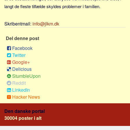
Sverige
langt de fleste tilfælde skyldes problemer i familien.
Norge
Thailand
Skribentmail:
info@jlkm.dk
Italien
Del denne post
Grækenland
USA
Facebook
Twitter
Alle
Google+
Nøgleord
Delicious
StumbleUpon
Bolig
Reddit
Job
LinkedIn
Virksomhed
Hacker News
Investering
Den danske portal
Pension og opsparing
30004 poster i alt
Forbrug