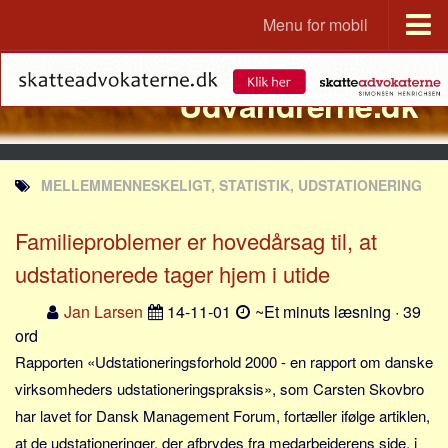
Menu for mobil
Portal
Udvandrerne.dk
Udvandrerne.dk
Utvandrerne.no
Utvandrarna.se
MELLEMMENNESKELIGT, STATISTIK, UDSTATIONERING
Tyskland.dk
England.dk
Familieproblemer er hovedårsag til, at
Rusland.dk
udstationerede tager hjem i utide
JLKM.dk
Jan Larsen
14-11-01
~Et minuts læsning · 39
Lande
ord
Rapporten «Udstationeringsforhold 2000 - en rapport om danske
Tyrkiet
virksomheders udstationeringspraksis», som Carsten Skovbro
Spanien
har lavet for Dansk Management Forum, fortæller ifølge artiklen,
Frankrig
at de udstationeringer, der afbrydes fra medarbejderens side, i