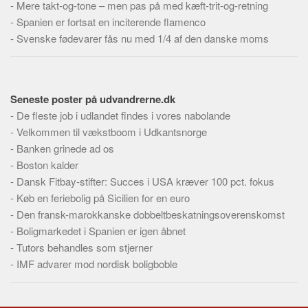
-
Mere takt-og-tone – men pas på med kæft-trit-og-retning
Skribenter
-
Spanien er fortsat en inciterende flamenco
Personer
-
Svenske fødevarer fås nu med 1/4 af den danske moms
Steder
Kilder
Om
Seneste poster på udvandrerne.dk
-
De fleste job i udlandet findes i vores nabolande
Webstedet
-
Velkommen til vækstboom i Udkantsnorge
Forhistorien
-
Banken grinede ad os
Redigering
-
Boston kalder
-
Dansk Fitbay-stifter: Succes i USA kræver 100 pct. fokus
Tekstannoncer
-
Køb en feriebolig på Sicilien for en euro
Bannere
-
Den fransk-marokkanske dobbeltbeskatningsoverenskomst
Hjælp
-
Boligmarkedet i Spanien er igen åbnet
-
Tutors behandles som stjerner
-
IMF advarer mod nordisk boligboble