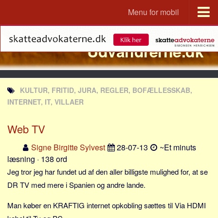
Menu for mobil
Portal
Udvandrerne.dk
Udvandrerne.dk
Utvandrerne.no
Utvandrarna.se
KULTUR, FRITID, JURA, REGLER, BOFÆLLESSKAB,
Tyskland.dk
INTERNET, IT, VILLAER
England.dk
Web TV
Rusland.dk
JLKM.dk
Signe Birgitte Sylvest
28-07-13
~Et minuts
læsning · 138 ord
Lande
Jeg tror jeg har fundet ud af den aller billigste mulighed for, at se
Tyrkiet
DR TV med mere i Spanien og andre lande.
Spanien
Man køber en KRAFTIG internet opkobling sættes til Via HDMI
Frankrig