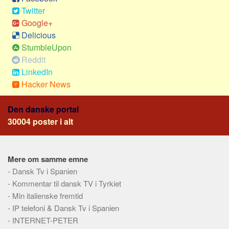
Social sikring og sundhed
Twitter
Transport
Google+
Alle
Delicious
StumbleUpon
Aspekter
Reddit
Køb og salg
LinkedIn
Hacker News
Økonomi
Jura og regler
Den danske portal
Skatter og afgifter
30004 poster i alt
Statistik
Praktisk
Mere om samme emne
Alle
-
Dansk Tv i Spanien
-
Kommentar til dansk TV i Tyrkiet
Meta
-
Min italienske fremtid
Dokumenttyper
-
IP telefoni & Dansk Tv i Spanien
Emner
-
INTERNET-PETER