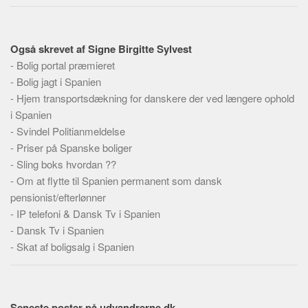
Skribenter
Personer
Også skrevet af Signe Birgitte Sylvest
Steder
-
Bolig portal præmieret
Kilder
-
Bolig jagt i Spanien
Om
-
Hjem transportsdækning for danskere der ved længere ophold
i Spanien
Webstedet
-
Svindel Politianmeldelse
Forhistorien
-
Priser på Spanske boliger
-
Redigering
Sling boks hvordan ??
-
Om at flytte til Spanien permanent som dansk
Tekstannoncer
pensionist/efterlønner
Bannere
-
IP telefoni & Dansk Tv i Spanien
-
Dansk Tv i Spanien
Hjælp
-
Skat af boligsalg i Spanien
Seneste poster på udvandrerne.dk