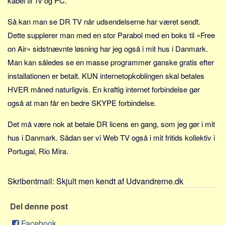
kabel til Tv og PC.
Sverige
Norge
Så kan man se DR TV når udsendelserne har været sendt.
Dette supplerer man med en stor Parabol med en boks til «Free
Thailand
on Air» sidstnævnte løsning har jeg også i mit hus i Danmark.
Italien
Man kan således se en masse programmer ganske gratis efter
Grækenland
installationen er betalt. KUN internetopkoblingen skal betales
USA
HVER måned naturligvis. En kraftig internet forbindelse gør
Alle
også at man får en bedre SKYPE forbindelse.
Nøgleord
Det må være nok at betale DR licens en gang, som jeg gør i mit
Bolig
hus i Danmark. Sådan ser vi Web TV også i mit fritids kollektiv i
Job
Portugal, Rio Mira.
Virksomhed
Skribentmail:
Skjult men kendt af Udvandrerne.dk
Investering
Pension og opsparing
Del denne post
Forbrug
Facebook