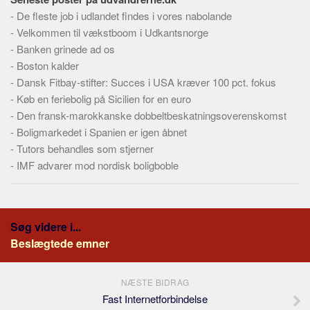
-
De fleste job i udlandet findes i vores nabolande
-
Velkommen til vækstboom i Udkantsnorge
-
Banken grinede ad os
-
Boston kalder
-
Dansk Fitbay-stifter: Succes i USA kræver 100 pct. fokus
-
Køb en feriebolig på Sicilien for en euro
-
Den fransk-marokkanske dobbeltbeskatningsoverenskomst
-
Boligmarkedet i Spanien er igen åbnet
-
Tutors behandles som stjerner
-
IMF advarer mod nordisk boligboble
Søg videre i...
Beslægtede emner
NÆSTE BIDRAG
Fast Internetforbindelse