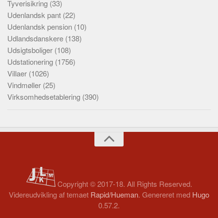
Tyverisikring
(33)
Udenlandsk pant
(22)
Udenlandsk pension
(10)
Udlandsdanskere
(138)
Udsigtsboliger
(108)
Udstationering
(1756)
Villaer
(1026)
Vindmøller
(25)
Virksomhedsetablering
(390)
Copyright © 2017-18. All Rights Reserved.
Videreudvikling af temaet
Rapid/Hueman
. Genereret med
Hugo
0.57.2.