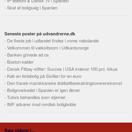
-
IP telefoni & Dansk Tv i Spanien
-
Skat af boligsalg i Spanien
Seneste poster på udvandrerne.dk
-
De fleste job i udlandet findes i vores nabolande
-
Velkommen til vækstboom i Udkantsnorge
-
Banken grinede ad os
-
Boston kalder
-
Dansk Fitbay-stifter: Succes i USA kræver 100 pct. fokus
-
Køb en feriebolig på Sicilien for en euro
-
Den fransk-marokkanske dobbeltbeskatningsoverenskomst
-
Boligmarkedet i Spanien er igen åbnet
-
Tutors behandles som stjerner
-
IMF advarer mod nordisk boligboble
Søg videre i...