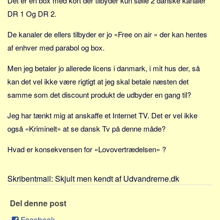
Det er en box med kort der tilbyder kun sølle 2 danske kanaler
Sverige
DR 1 Og DR 2.
Norge
De kanaler de ellers tilbyder er jo «Free on air » der kan hentes
Thailand
af enhver med parabol og box.
Italien
Grækenland
Men jeg betaler jo allerede licens i danmark, i mit hus der, så
USA
kan det vel ikke være rigtigt at jeg skal betale næsten det
samme som det discount produkt de udbyder en gang til?
Alle
Nøgleord
Jeg har tænkt mig at anskaffe et Internet TV. Det er vel ikke
også «Kriminelt» at se dansk Tv på denne måde?
Bolig
Job
Hvad er konsekvensen for «Lovovertrædelsen» ?
Virksomhed
Investering
Skribentmail:
Skjult men kendt af Udvandrerne.dk
Pension og opsparing
Del denne post
Forbrug
Facebook