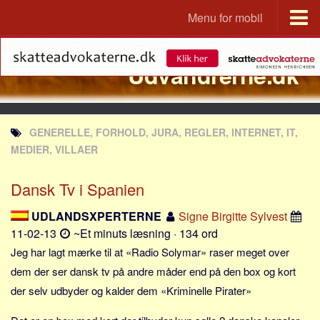
Menu for mobil
Portal
Udvandrerne.dk
Udvandrerne.dk
Utvandrerne.no
Utvandrarna.se
GENERELLE, FORHOLD, JURA, REGLER, INTERNET, IT,
Tyskland.dk
MEDIER, VILLAER
England.dk
Dansk Tv i Spanien
Rusland.dk
JLKM.dk
UDLANDSXPERTERNE
Signe Birgitte Sylvest
11-02-13
~Et minuts læsning · 134 ord
Lande
Jeg har lagt mærke til at «Radio Solymar» raser meget over
Tyrkiet
dem der ser dansk tv på andre måder end på den box og kort
Spanien
der selv udbyder og kalder dem «Kriminelle Pirater»
Frankrig