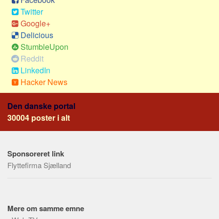
Social sikring og sundhed
Twitter
Transport
Google+
Alle
Delicious
StumbleUpon
Aspekter
Reddit
Køb og salg
LinkedIn
Hacker News
Økonomi
Jura og regler
Den danske portal
Skatter og afgifter
30004 poster i alt
Statistik
Praktisk
Sponsoreret link
Alle
Flyttefirma Sjælland
Meta
Dokumenttyper
Mere om samme emne
Emner