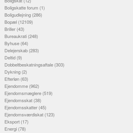
Boligskat
(12)
Boligskatte forum
(1)
Boligudlejning
(286)
Bopæl
(12109)
Briller
(43)
Bureaukrati
(248)
Byhuse
(64)
Delejerskab
(283)
Deltid
(9)
Dobbeltbeskatningsaftale
(303)
Dykning
(2)
Efterløn
(63)
Ejendomme
(962)
Ejendomsmæglere
(519)
Ejendomsskat
(38)
Ejendomsskatter
(45)
Ejendomsværdiskat
(123)
Eksport
(17)
Energi
(78)