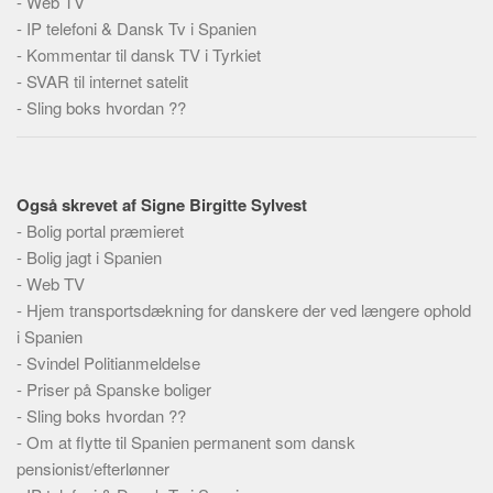
-
Web TV
Skribenter
-
IP telefoni & Dansk Tv i Spanien
Personer
-
Kommentar til dansk TV i Tyrkiet
-
Steder
SVAR til internet satelit
-
Sling boks hvordan ??
Kilder
Om
Webstedet
Også skrevet af Signe Birgitte Sylvest
Forhistorien
-
Bolig portal præmieret
-
Bolig jagt i Spanien
Redigering
-
Web TV
Tekstannoncer
-
Hjem transportsdækning for danskere der ved længere ophold
Bannere
i Spanien
-
Svindel Politianmeldelse
Hjælp
-
Priser på Spanske boliger
-
Sling boks hvordan ??
-
Om at flytte til Spanien permanent som dansk
pensionist/efterlønner