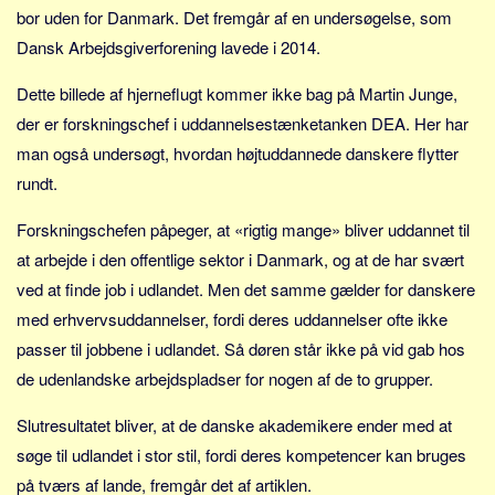
Sverige
bor uden for Danmark. Det fremgår af en undersøgelse, som
Norge
Dansk Arbejdsgiverforening lavede i 2014.
Thailand
Dette billede af hjerneflugt kommer ikke bag på Martin Junge,
Italien
der er forskningschef i uddannelsestænketanken DEA. Her har
Grækenland
man også undersøgt, hvordan højtuddannede danskere flytter
USA
rundt.
Alle
Forskningschefen påpeger, at «rigtig mange» bliver uddannet til
Nøgleord
at arbejde i den offentlige sektor i Danmark, og at de har svært
ved at finde job i udlandet. Men det samme gælder for danskere
Bolig
med erhvervsuddannelser, fordi deres uddannelser ofte ikke
Job
passer til jobbene i udlandet. Så døren står ikke på vid gab hos
Virksomhed
de udenlandske arbejdspladser for nogen af de to grupper.
Investering
Slutresultatet bliver, at de danske akademikere ender med at
Pension og opsparing
søge til udlandet i stor stil, fordi deres kompetencer kan bruges
Forbrug
på tværs af lande, fremgår det af artiklen.