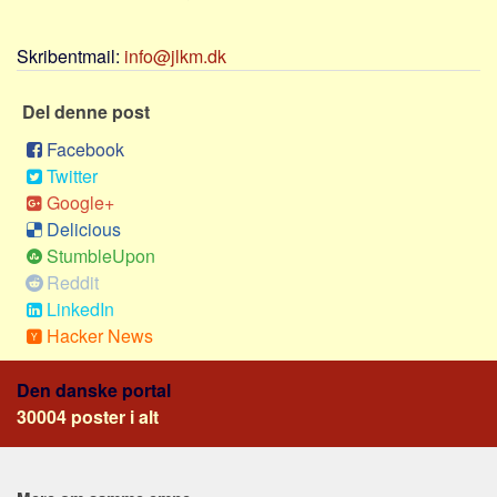
Social sikring og sundhed
Transport
Skribentmail:
info@jlkm.dk
Alle
Del denne post
Aspekter
Facebook
Køb og salg
Twitter
Økonomi
Google+
Jura og regler
Delicious
StumbleUpon
Skatter og afgifter
Reddit
Statistik
LinkedIn
Praktisk
Hacker News
Alle
Den danske portal
Meta
30004 poster i alt
Dokumenttyper
Emner