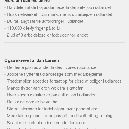
Mere om samme emne
Skribenter
-
Halvdelen af de højtuddannede finder selv job i udlandet
Personer
-
Husk netværket i Danmark, mens du arbejder i udlandet
-
Du får langt større udfordringer i udlandet
Steder
-
110.000 olie-fyringer på to år
Kilder
-
2 ud af 3 arbejdsløse er født uden for landet
Om
Webstedet
Forhistorien
Også skrevet af Jan Larsen
-
De fleste job i udlandet findes i vores nabolande
Redigering
-
Jobbene flytter til udlandet lige som medarbejderne
Tekstannoncer
-
Trædemøllen speedes fortsat op for ejere af boliger i udlandet
Bannere
-
Mange flytter karrieren væk fra skattefar
-
Hver anden dansker er parat til et job i udlandet
Hjælp
-
Det kolde nord er blevet hot
-
Større interesse for ferieboliger, hvor peberet gror
-
Mere takt-og-tone – men pas på med kæft-trit-og-retning
-
Spanien er fortsat en inciterende flamenco