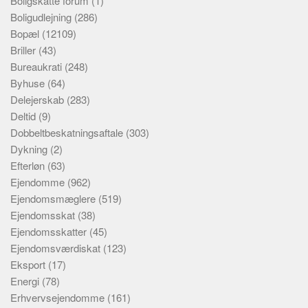
Boligskatte forum
(1)
Boligudlejning
(286)
Bopæl
(12109)
Briller
(43)
Bureaukrati
(248)
Byhuse
(64)
Delejerskab
(283)
Deltid
(9)
Dobbeltbeskatningsaftale
(303)
Dykning
(2)
Efterløn
(63)
Ejendomme
(962)
Ejendomsmæglere
(519)
Ejendomsskat
(38)
Ejendomsskatter
(45)
Ejendomsværdiskat
(123)
Eksport
(17)
Energi
(78)
Erhvervsejendomme
(161)