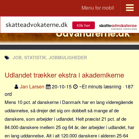
Menu for mobil
Portal
Udvandrerne.dk
Udvandrerne.dk
Utvandrerne.no
Utvandrarna.se
JOB, STATISTIK, JOBMULIGHEDER
Tyskland.dk
England.dk
Udlandet trækker ekstra i akademikerne
Rusland.dk
Jan Larsen
20-10-15
~Et minuts læsning · 187
JLKM.dk
ord
Lande
Mens 10 pct. af danskerne i Danmark har en lang videregående
uddannelse, så drejer det sig om dobbelt så mange af de
Tyrkiet
danskere, som arbejder i udlandet. Helt præcist 21 pct. af de
Spanien
84.000 danskere mellem 25 og 64 år, der arbejder i udlandet, har
Frankrig
en lang uddannelse. Alt i alt 120.000 danskere i alderen 25-64