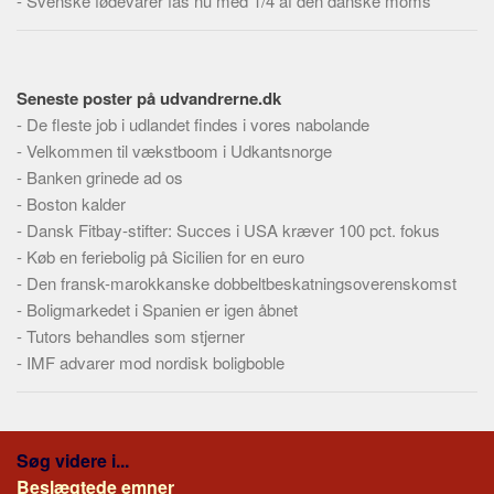
-
Svenske fødevarer fås nu med 1/4 af den danske moms
Seneste poster på udvandrerne.dk
-
De fleste job i udlandet findes i vores nabolande
-
Velkommen til vækstboom i Udkantsnorge
-
Banken grinede ad os
-
Boston kalder
-
Dansk Fitbay-stifter: Succes i USA kræver 100 pct. fokus
-
Køb en feriebolig på Sicilien for en euro
-
Den fransk-marokkanske dobbeltbeskatningsoverenskomst
-
Boligmarkedet i Spanien er igen åbnet
-
Tutors behandles som stjerner
-
IMF advarer mod nordisk boligboble
Søg videre i...
Beslægtede emner