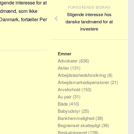
igende interesse for at
FOREGÅENDE BIDRAG
andmænd, som ikke
Stigende interesse hos
 Danmark, fortæller Per
danske landmænd for at
investere
Emner
Advokater
(636)
Aktier
(131)
Arbejdsløshedsforsikring
(8)
Arbejdsmarkedspensioner
(21)
Arveforhold
(153)
Au pair
(31)
Både
(410)
Babyudstyr
(25)
Bankhemmelighed
(38)
Begrænset skattepligt
(36)
Beskatningsret
(128)