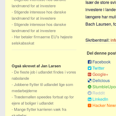
Især de store svi
landmænd for at investere
investere i lan
-
Stigende interesse hos danske
længere har muli
landmænd for at investere
Bach Laursen, f
-
Stigende interesse hos danske
landmænd for at investere
-
Her betaler firmaerne EU's højeste
Skribentmail:
in
selskabsskat
Del denne pos
Facebook
Også skrevet af Jan Larsen
Twitter
-
De fleste job i udlandet findes i vores
Google+
nabolande
Delicious
-
Jobbene flytter til udlandet lige som
StumbleUpo
medarbejderne
Reddit
-
Trædemøllen speedes fortsat op for
LinkedIn
ejere af boliger i udlandet
Hacker New
-
Mange flytter karrieren væk fra
skattefar