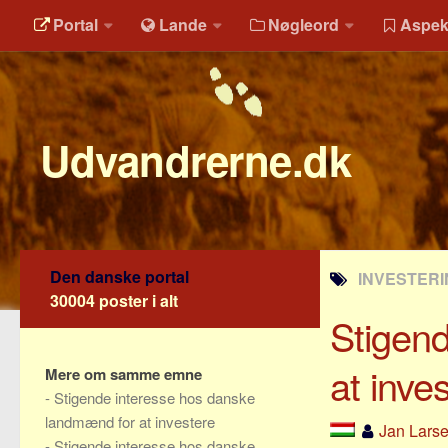
Portal
Lande
Nøgleord
Aspek
Udvandrerne.dk
Den danske portal
INVESTERI
30004 poster i alt
Stigen
at inve
Mere om samme emne
-
Stigende interesse hos danske
landmænd for at investere
Jan Lars
-
Stigende interesse hos danske