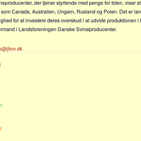
neproducenter, der tjener styrtende med penge for tiden, viser st
de som Canada, Australien, Ungarn, Rusland og Polen. Det er l
ghed for at investere deres overskud i at udvide produktionen i
ormand i Landsforeningen Danske Svineproducenter.
fo@jlkm.dk
t
n
s