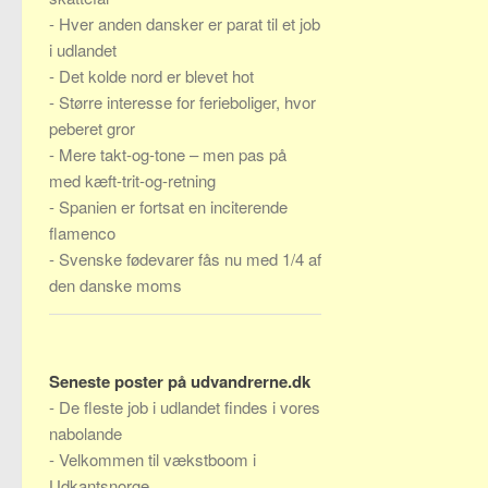
-
Hver anden dansker er parat til et job
i udlandet
-
Det kolde nord er blevet hot
-
Større interesse for ferieboliger, hvor
peberet gror
-
Mere takt-og-tone – men pas på
med kæft-trit-og-retning
-
Spanien er fortsat en inciterende
flamenco
-
Svenske fødevarer fås nu med 1/4 af
den danske moms
Seneste poster på udvandrerne.dk
-
De fleste job i udlandet findes i vores
nabolande
-
Velkommen til vækstboom i
Udkantsnorge