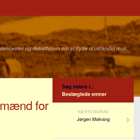
idencenter og debatforum om at flytte til udlandet m.m.
Søg videre i...
Beslægtede emner
ndmænd for
NÆSTE BIDRAG
Jørgen Mølvang