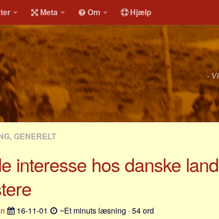
ter
Meta
Om
Hjælp
- V
NG, GENERELT
de interesse hos danske la
stere
en
16-11-01
~Et minuts læsning · 54 ord