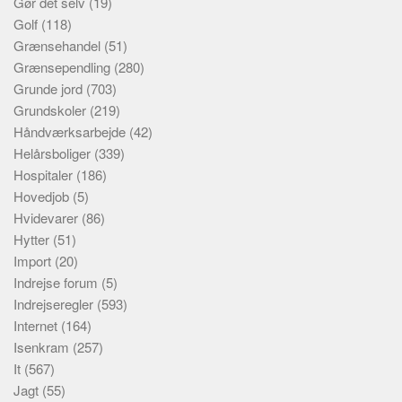
Gør det selv
(19)
Golf
(118)
Grænsehandel
(51)
Grænsependling
(280)
Grunde jord
(703)
Grundskoler
(219)
Håndværksarbejde
(42)
Helårsboliger
(339)
Hospitaler
(186)
Hovedjob
(5)
Hvidevarer
(86)
Hytter
(51)
Import
(20)
Indrejse forum
(5)
Indrejseregler
(593)
Internet
(164)
Isenkram
(257)
It
(567)
Jagt
(55)