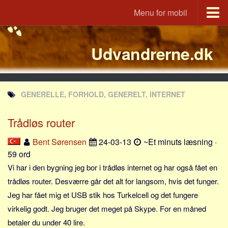
Menu for mobil
Portal
Udvandrerne.dk
Udvandrerne.dk
Utvandrerne.no
Utvandrarna.se
GENERELLE, FORHOLD, GENERELT, INTERNET
Tyskland.dk
England.dk
Trådløs router
Rusland.dk
Bent Sørensen
24-03-13
~Et minuts læsning ·
JLKM.dk
59 ord
Lande
Vi har i den bygning jeg bor i trådløs internet og har også fået en
trådløs router. Desværre går det alt for langsom, hvis det funger.
Tyrkiet
Jeg har fået mig et USB stik hos Turkelcell og det fungere
Spanien
virkelig godt. Jeg bruger det meget på Skype. For en måned
Frankrig
betaler du under 40 lire.