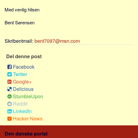
Sverige
Med venlig hilsen
Norge
Thailand
Bent Sørensen
Italien
Skribentmail:
bent7097@msn.com
Grækenland
USA
Del denne post
Alle
Facebook
Nøgleord
Twitter
Google+
Bolig
Delicious
Job
StumbleUpon
Virksomhed
Reddit
LinkedIn
Investering
Hacker News
Pension og opsparing
Forbrug
Den danske portal