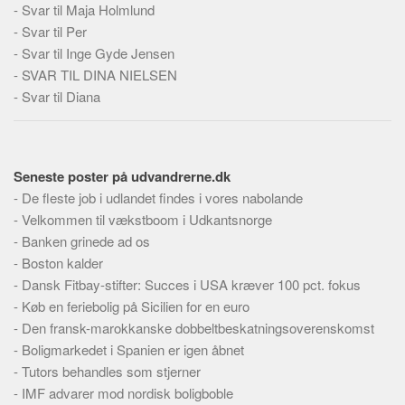
-
Svar til Maja Holmlund
Skribenter
-
Svar til Per
Personer
-
Svar til Inge Gyde Jensen
Steder
-
SVAR TIL DINA NIELSEN
Kilder
-
Svar til Diana
Om
Webstedet
Seneste poster på udvandrerne.dk
Forhistorien
-
De fleste job i udlandet findes i vores nabolande
Redigering
-
Velkommen til vækstboom i Udkantsnorge
-
Banken grinede ad os
Tekstannoncer
-
Boston kalder
Bannere
-
Dansk Fitbay-stifter: Succes i USA kræver 100 pct. fokus
Hjælp
-
Køb en feriebolig på Sicilien for en euro
-
Den fransk-marokkanske dobbeltbeskatningsoverenskomst
-
Boligmarkedet i Spanien er igen åbnet
-
Tutors behandles som stjerner
-
IMF advarer mod nordisk boligboble