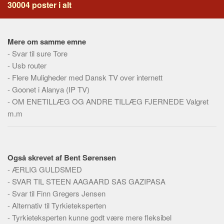
Social sikring og sundhed
30004 poster i alt
Transport
Alle
Mere om samme emne
Aspekter
-
Svar til sure Tore
-
Usb router
Køb og salg
-
Flere Muligheder med Dansk TV over internett
Økonomi
-
Goonet i Alanya (IP TV)
Jura og regler
-
OM ENETILLÆG OG ANDRE TILLÆG FJERNEDE Valgret
m.m
Skatter og afgifter
Statistik
Praktisk
Også skrevet af Bent Sørensen
Alle
-
ÆRLIG GULDSMED
Meta
-
SVAR TIL STEEN AAGAARD SAS GAZIPASA
-
Svar til Finn Gregers Jensen
Dokumenttyper
-
Alternativ til Tyrkieteksperten
Emner
-
Tyrkieteksperten kunne godt være mere fleksibel