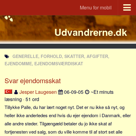
Menu for mobil
Portal
Udvandrerne.dk
Udvandrerne.dk
Utvandrerne.no
Utvandrarna.se
GENERELLE, FORHOLD, SKATTER, AFGIFTER,
Tyskland.dk
EJENDOMME, EJENDOMSVÆRDISKAT
England.dk
Svar ejendomsskat
Rusland.dk
JLKM.dk
Jesper Laugesen
06-09-05
~Et minuts
læsning · 51 ord
Lande
Tillykke Palle, du har lært noget nyt. Det er nu ikke så nyt, og
Tyrkiet
heller ikke anderledes end hvis du ejer ejendom i Danmark, eller
Spanien
alle andre steder. Tilgængæld betaler du jo ikke skat af
Frankrig
fortjenesten ved salg, som du ville komme til af stort set alle