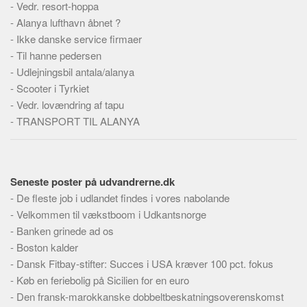
-
Vedr. resort-hoppa
Skribenter
-
Alanya lufthavn åbnet ?
Personer
-
Ikke danske service firmaer
Steder
-
Til hanne pedersen
-
Kilder
Udlejningsbil antala/alanya
-
Scooter i Tyrkiet
Om
-
Vedr. lovændring af tapu
-
Webstedet
TRANSPORT TIL ALANYA
Forhistorien
Redigering
Seneste poster på udvandrerne.dk
Tekstannoncer
-
De fleste job i udlandet findes i vores nabolande
Bannere
-
Velkommen til vækstboom i Udkantsnorge
Hjælp
-
Banken grinede ad os
-
Boston kalder
-
Dansk Fitbay-stifter: Succes i USA kræver 100 pct. fokus
-
Køb en feriebolig på Sicilien for en euro
-
Den fransk-marokkanske dobbeltbeskatningsoverenskomst