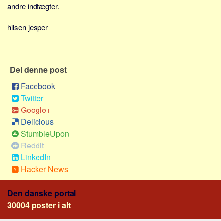
Sverige
andre indtægter.
Norge
hilsen jesper
Thailand
Italien
Grækenland
Del denne post
USA
Facebook
Alle
Twitter
Google+
Nøgleord
Delicious
Bolig
StumbleUpon
Reddit
Job
LinkedIn
Virksomhed
Hacker News
Investering
Den danske portal
Pension og opsparing
30004 poster i alt
Forbrug