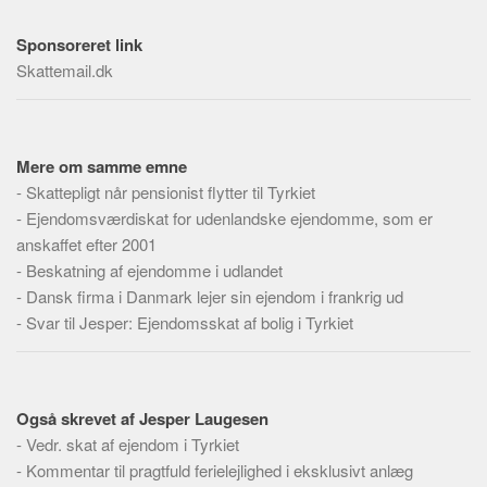
Social sikring og sundhed
Transport
Sponsoreret link
Skattemail.dk
Alle
Aspekter
Køb og salg
Mere om samme emne
Økonomi
-
Skattepligt når pensionist flytter til Tyrkiet
-
Ejendomsværdiskat for udenlandske ejendomme, som er
Jura og regler
anskaffet efter 2001
Skatter og afgifter
-
Beskatning af ejendomme i udlandet
Statistik
-
Dansk firma i Danmark lejer sin ejendom i frankrig ud
Praktisk
-
Svar til Jesper: Ejendomsskat af bolig i Tyrkiet
Alle
Meta
Også skrevet af Jesper Laugesen
Dokumenttyper
-
Vedr. skat af ejendom i Tyrkiet
Emner
-
Kommentar til pragtfuld ferielejlighed i eksklusivt anlæg