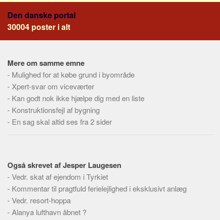
Social sikring og sundhed
Den danske portal
Transport
30004 poster i alt
Alle
Aspekter
Mere om samme emne
Køb og salg
-
Mulighed for at købe grund i byområde
Økonomi
-
Xpert-svar om viceværter
-
Kan godt nok ikke hjælpe dig med en liste
Jura og regler
-
Konstruktionsfejl af bygning
Skatter og afgifter
-
En sag skal altid ses fra 2 sider
Statistik
Praktisk
Alle
Også skrevet af Jesper Laugesen
-
Vedr. skat af ejendom i Tyrkiet
Meta
-
Kommentar til pragtfuld ferielejlighed i eksklusivt anlæg
Dokumenttyper
-
Vedr. resort-hoppa
Emner
-
Alanya lufthavn åbnet ?