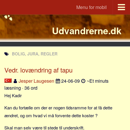
Menu for mobil
Portal
Udvandrerne.dk
Udvandrerne.dk
Utvandrerne.no
Utvandrarna.se
BOLIG, JURA, REGLER
Tyskland.dk
England.dk
Vedr. lovændring af tapu
Rusland.dk
Jesper Laugesen
24-06-09
~Et minuts
JLKM.dk
læsning · 36 ord
Lande
Hej Kadir
Tyrkiet
Kan du fortælle om der er nogen tidsramme for at få dette
Spanien
ændret, og om hvad vi må forvente dette koster ?
Frankrig
Skal man selv være til stede til underskrift.