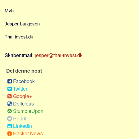
Sverige
Mvh
Norge
Thailand
Jesper Laugesen
Italien
Thai-invest.dk
Grækenland
USA
Skribentmail:
jesper@thai-invest.dk
Alle
Del denne post
Nøgleord
Facebook
Bolig
Twitter
Job
Google+
Virksomhed
Delicious
StumbleUpon
Investering
Reddit
Pension og opsparing
LinkedIn
Forbrug
Hacker News