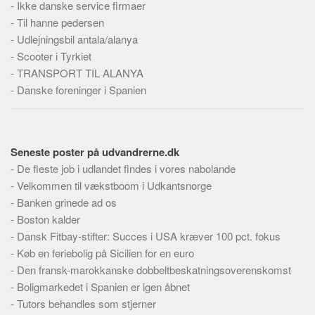
-
Ikke danske service firmaer
Skribenter
-
Til hanne pedersen
Personer
-
Udlejningsbil antala/alanya
Steder
-
Scooter i Tyrkiet
-
TRANSPORT TIL ALANYA
Kilder
-
Danske foreninger i Spanien
Om
Webstedet
Forhistorien
Seneste poster på udvandrerne.dk
Redigering
-
De fleste job i udlandet findes i vores nabolande
-
Velkommen til vækstboom i Udkantsnorge
Tekstannoncer
-
Banken grinede ad os
Bannere
-
Boston kalder
Hjælp
-
Dansk Fitbay-stifter: Succes i USA kræver 100 pct. fokus
-
Køb en feriebolig på Sicilien for en euro
-
Den fransk-marokkanske dobbeltbeskatningsoverenskomst
-
Boligmarkedet i Spanien er igen åbnet
-
Tutors behandles som stjerner