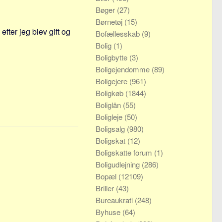
Bøger
(27)
Børnetøj
(15)
fter jeg blev gift og
Bofællesskab
(9)
Bolig
(1)
Boligbytte
(3)
Boligejendomme
(89)
Boligejere
(961)
Boligkøb
(1844)
Boliglån
(55)
Boligleje
(50)
Boligsalg
(980)
Boligskat
(12)
Boligskatte forum
(1)
Boligudlejning
(286)
Bopæl
(12109)
Briller
(43)
Bureaukrati
(248)
Byhuse
(64)