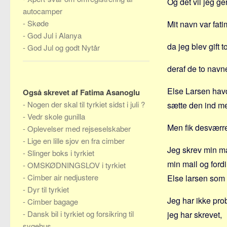
Og det vil jeg ger
autocamper
-
Skøde
Mit navn var fat
-
God Jul i Alanya
da jeg blev gift
-
God Jul og godt Nytår
deraf de to navn
Else Larsen hav
Også skrevet af Fatima Asanoglu
-
Nogen der skal til tyrkiet sidst i juli ?
sætte den ind m
-
Vedr skole gunilla
Men fik desværr
-
Oplevelser med rejseselskaber
-
Lige en lille sjov en fra cimber
Jeg skrev min ma
-
Slinger boks i tyrkiet
min mail og fordi
-
OMSKØDNINGSLOV i tyrkiet
-
Cimber air nedjustere
Else larsen som s
-
Dyr til tyrkiet
Jeg har ikke pro
-
Cimber bagage
-
Dansk bil i tyrkiet og forsikring til
jeg har skrevet,
sygehus