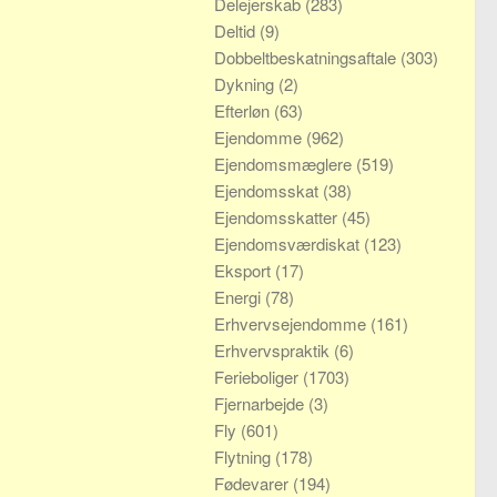
Delejerskab
(283)
Deltid
(9)
Dobbeltbeskatningsaftale
(303)
Dykning
(2)
Efterløn
(63)
Ejendomme
(962)
Ejendomsmæglere
(519)
Ejendomsskat
(38)
Ejendomsskatter
(45)
Ejendomsværdiskat
(123)
Eksport
(17)
Energi
(78)
Erhvervsejendomme
(161)
Erhvervspraktik
(6)
Ferieboliger
(1703)
Fjernarbejde
(3)
Fly
(601)
Flytning
(178)
Fødevarer
(194)