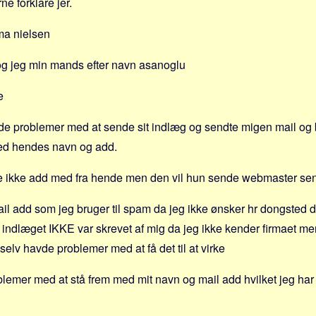
ne forklare jer.
ima nielsen
 tog jeg min mands efter navn asanoglu
e
de problemer med at sende sit indlæg og sendte migen mail og 
ed hendes navn og add.
e ikke add med fra hende men den vil hun sende webmaster s
il add som jeg bruger til spam da jeg ikke ønsker hr dongsted 
 indlæget IKKE var skrevet af mig da jeg ikke kender firmaet men 
elv havde problemer med at få det til at virke
blemer med at stå frem med mit navn og mail add hvilket jeg har g