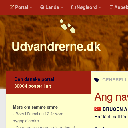
Portal
Lande
Nøgleord
Aspek
Udvandrerne.dk
Den danske portal
GENERELLE
30004 poster i alt
Ang na
Mere om samme emne
BRUGEN A
-
Boet i Dubai nu i 2 år som
Har fået mail fra
sygeplejerske
-
Xpert-svar om omregistrering af