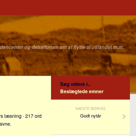
idencenter og debatforum om at flytte til udlandet m.m.
Søg videre i...
Beslægtede emner
NÆSTE BIDRAG
s læsning · 217 ord
Godt nytår
navne.