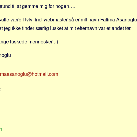
rund til at gemme mig for nogen….
lle være i tvivl incl webmaster så er mit navn Fatima Asanoglu e
t jeg ikke finder særlig lusket at mit efternavn var et andet før.
ange luskede mennesker :-)
noglu
timaasanoglu@hotmail.com
t
n