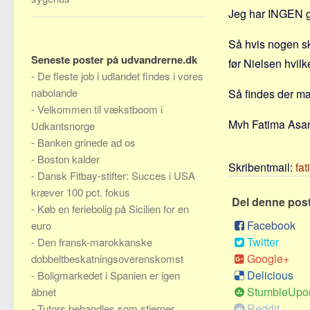
Jeg har INGEN g
Så hvis nogen sku
Seneste poster på udvandrerne.dk
før Nielsen hvilke
-
De fleste job i udlandet findes i vores
nabolande
Så findes der m
-
Velkommen til vækstboom i
Mvh Fatima Asa
Udkantsnorge
-
Banken grinede ad os
-
Boston kalder
Skribentmail:
fa
-
Dansk Fitbay-stifter: Succes i USA
kræver 100 pct. fokus
Del denne pos
-
Køb en feriebolig på Sicilien for en
Facebook
euro
Twitter
-
Den fransk-marokkanske
Google+
dobbeltbeskatningsoverenskomst
Delicious
-
Boligmarkedet i Spanien er igen
StumbleUpo
åbnet
Reddit
-
Tutors behandles som stjerner