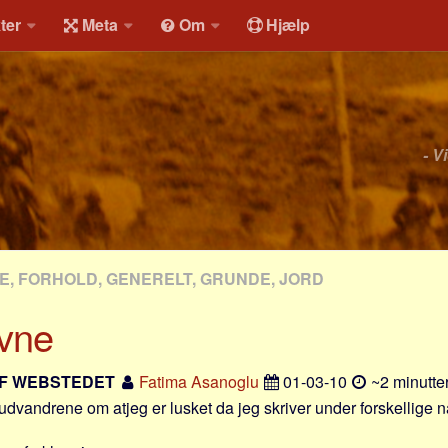
ter
Meta
Om
Hjælp
- V
, FORHOLD, GENERELT, GRUNDE, JORD
vne
F WEBSTEDET
Fatima Asanoglu
01-03-10
~2 minutter
 udvandrene om atjeg er lusket da jeg skriver under forskellige 