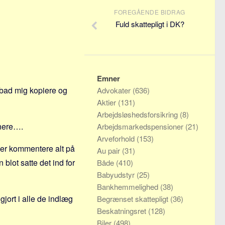
FOREGÅENDE BIDRAG
Fuld skattepligt i DK?
Emner
bad mig kopiere og
Advokater
(636)
Aktier
(131)
Arbejdsløshedsforsikring
(8)
enere….
Arbejdsmarkedspensioner
(21)
Arveforhold
(153)
der kommentere alt på
Au pair
(31)
blot satte det ind for
Både
(410)
Babyudstyr
(25)
Bankhemmelighed
(38)
jort i alle de indlæg
Begrænset skattepligt
(36)
Beskatningsret
(128)
Biler
(498)