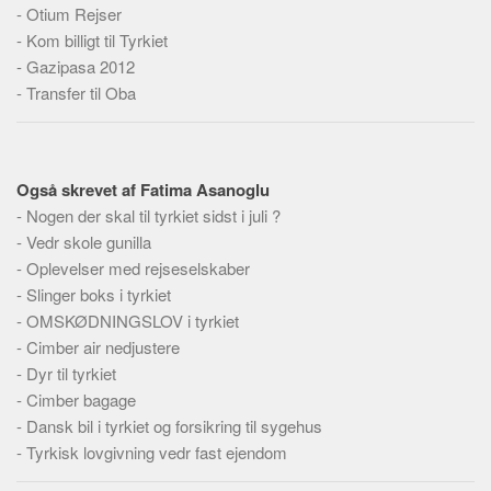
Skribenter
-
Otium Rejser
-
Kom billigt til Tyrkiet
Personer
-
Gazipasa 2012
Steder
-
Transfer til Oba
Kilder
Om
Også skrevet af Fatima Asanoglu
Webstedet
-
Nogen der skal til tyrkiet sidst i juli ?
Forhistorien
-
Vedr skole gunilla
Redigering
-
Oplevelser med rejseselskaber
-
Slinger boks i tyrkiet
Tekstannoncer
-
OMSKØDNINGSLOV i tyrkiet
Bannere
-
Cimber air nedjustere
Hjælp
-
Dyr til tyrkiet
-
Cimber bagage
-
Dansk bil i tyrkiet og forsikring til sygehus
-
Tyrkisk lovgivning vedr fast ejendom