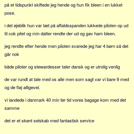
Sverige
på et tidspunkt skiftede jeg hende og hun fik bleen i en lukket
Norge
pose.
Thailand
i det øjeblik hun var tæt på affaldsspanden lukkede piloten op ud
Italien
til cok pitet og min datter rendte der ud og gav ham bleen.
Grækenland
jeg rendte efter hende men piloten svarede jeg har 4 børn så det
USA
går nok
Alle
både piloter og stewardesser taler dansk og er utrolig venlig
Nøgleord
de var rundt at tale med os alle men som sagt var vi bare 9 med
Bolig
og de fløj alligevel.
Job
Virksomhed
vi landede i danmark 40 min før tid vores bagage kom med det
samme
Investering
Pension og opsparing
det er et skønt selskab med fantastisk service
Forbrug