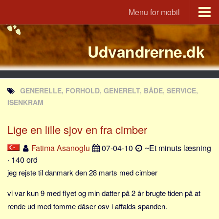
Menu for mobil
Portal
Udvandrerne.dk
Udvandrerne.dk
Utvandrerne.no
Utvandrarna.se
GENERELLE, FORHOLD, GENERELT, BÅDE, SERVICE,
Tyskland.dk
ISENKRAM
England.dk
Lige en lille sjov en fra cimber
Rusland.dk
JLKM.dk
Fatima Asanoglu
07-04-10
~Et minuts læsning
· 140 ord
Lande
jeg rejste til danmark den 28 marts med cimber
Tyrkiet
vi var kun 9 med flyet og min datter på 2 år brugte tiden på at
Spanien
rende ud med tomme dåser osv i affalds spanden.
Frankrig