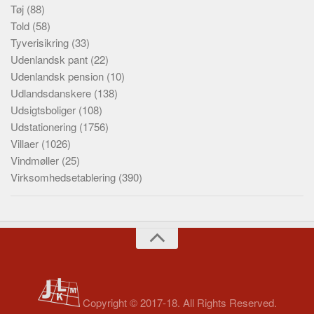
Tøj
(88)
Told
(58)
Tyverisikring
(33)
Udenlandsk pant
(22)
Udenlandsk pension
(10)
Udlandsdanskere
(138)
Udsigtsboliger
(108)
Udstationering
(1756)
Villaer
(1026)
Vindmøller
(25)
Virksomhedsetablering
(390)
Copyright © 2017-18. All Rights Reserved.