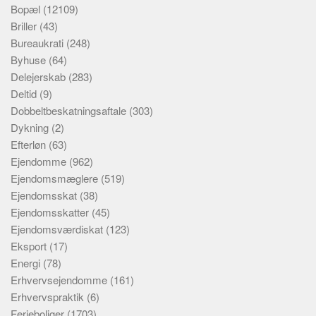
Bopæl
(12109)
Briller
(43)
Bureaukrati
(248)
Byhuse
(64)
Delejerskab
(283)
Deltid
(9)
Dobbeltbeskatningsaftale
(303)
Dykning
(2)
Efterløn
(63)
Ejendomme
(962)
Ejendomsmæglere
(519)
Ejendomsskat
(38)
Ejendomsskatter
(45)
Ejendomsværdiskat
(123)
Eksport
(17)
Energi
(78)
Erhvervsejendomme
(161)
Erhvervspraktik
(6)
Ferieboliger
(1703)