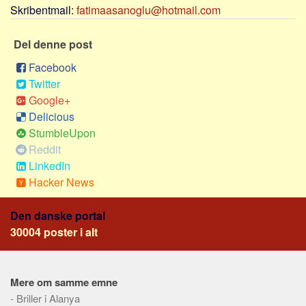
Social sikring og sundhed
Skribentmail:
fatimaasanoglu@hotmail.com
Transport
Del denne post
Alle
Facebook
Aspekter
Twitter
Køb og salg
Google+
Delicious
Økonomi
StumbleUpon
Jura og regler
Reddit
Skatter og afgifter
LinkedIn
Statistik
Hacker News
Praktisk
Den danske portal
Alle
30004 poster i alt
Meta
Dokumenttyper
Mere om samme emne
Emner
-
Briller i Alanya