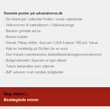
Seneste poster på udvandrerne.dk
-
De fleste job i udlandet findes i vores nabolande
-
Velkommen til vækstboom i Udkantsnorge
-
Banken grinede ad os
-
Boston kalder
-
Dansk Fitbay-stifter: Succes i USA kræver 100 pct. fokus
-
Køb en feriebolig på Sicilien for en euro
-
Den fransk-marokkanske dobbeltbeskatningsoverenskomst
-
Boligmarkedet i Spanien er igen åbnet
-
Tutors behandles som stjerner
-
IMF advarer mod nordisk boligboble
Søg videre i...
Beslægtede emner