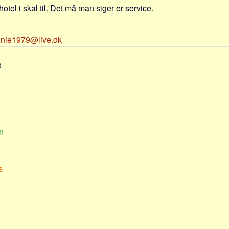
hotel i skal til. Det må man siger er service.
nnie1979@live.dk
t
n
s