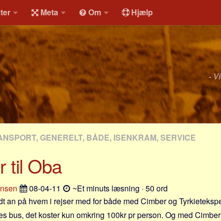
ter
Meta
Om
Hjælp
- V
ANSPORT, GENERELT, BÅDE, ISENKRAM, SERVICE
r til Oba
ensen
08-04-11
~Et minuts læsning · 50 ord
dt an på hvem i rejser med for både med Cimber og Tyrkieteksper
es bus, det koster kun omkring 100kr pr person. Og med Cimbe