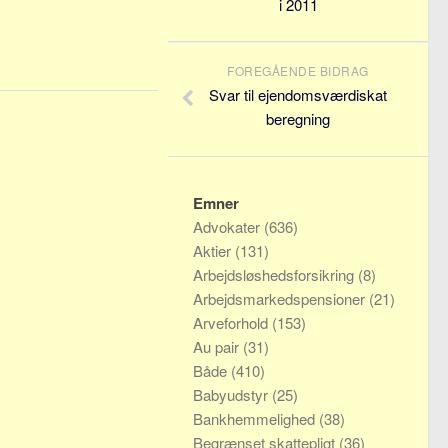
i 2011
FOREGÅENDE BIDRAG
Svar til ejendomsværdiskat
beregning
Emner
Advokater
(636)
Aktier
(131)
Arbejdsløshedsforsikring
(8)
Arbejdsmarkedspensioner
(21)
Arveforhold
(153)
Au pair
(31)
Både
(410)
Babyudstyr
(25)
Bankhemmelighed
(38)
Begrænset skattepligt
(36)