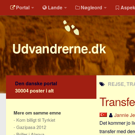
Portal
Lande
Nøgleord
Aspek
Udvandrerne.dk
Den danske portal
REJSE, TR
30004 poster i alt
Transfe
Mere om samme emne
Jannie J
-
Kom billigt til Tyrkiet
Det kommer jo li
-
Gazipasa 2012
transfer med der
-
Briller i Alanya