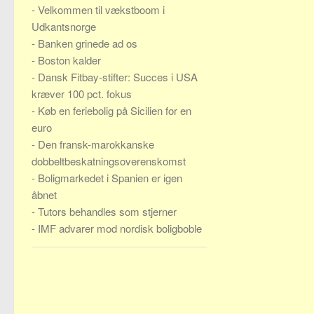
-
Velkommen til vækstboom i
Udkantsnorge
-
Banken grinede ad os
-
Boston kalder
-
Dansk Fitbay-stifter: Succes i USA
kræver 100 pct. fokus
-
Køb en feriebolig på Sicilien for en
euro
-
Den fransk-marokkanske
dobbeltbeskatningsoverenskomst
-
Boligmarkedet i Spanien er igen
åbnet
-
Tutors behandles som stjerner
-
IMF advarer mod nordisk boligboble