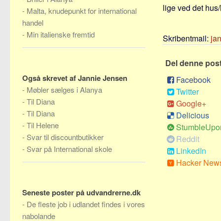
lige ved det hus/
-
Malta, knudepunkt for international
handel
-
Min italienske fremtid
Skribentmail:
ja
Del denne pos
Også skrevet af Jannie Jensen
Facebook
-
Møbler sælges i Alanya
Twitter
-
Til Diana
Google+
-
Til Diana
Delicious
-
Til Helene
StumbleUpo
-
Svar til discountbutikker
Reddit
-
Svar på International skole
LinkedIn
Hacker New
Seneste poster på udvandrerne.dk
-
De fleste job i udlandet findes i vores
nabolande