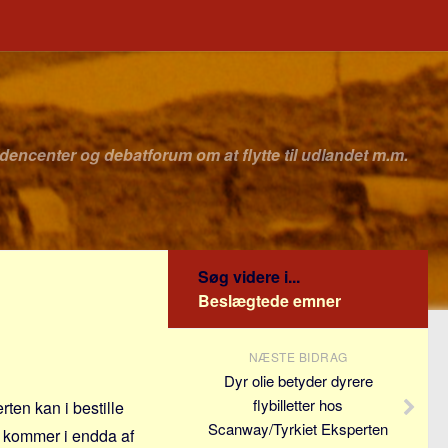
idencenter og debatforum om at flytte til udlandet m.m.
Søg videre i...
Beslægtede emner
NÆSTE BIDRAG
Dyr olie betyder dyrere
flybilletter hos
ten kan i bestille
Scanway/Tyrkiet Eksperten
r kommer i endda af