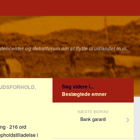
idencenter og debatforum om at flytte til udlandet m.m.
Søg videre i...
EJDSFORHOLD,
Beslægtede emner
NÆSTE BIDRAG
Bank garanti
ng · 216 ord
pholdstilladelse i