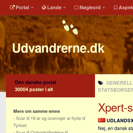
Portal
Lande
Nøgleord
Aspek
Udvandrerne.dk
Den danske portal
GENERELLE
30004 poster i alt
STATSBORGE
Xpert-
Mere om samme emne
-
Svar til 19 år og overvejer at flytte til
UDLANDS
Tyrkiet
Nej, en dansk sta
-
Svar til Opholdstilladelse til