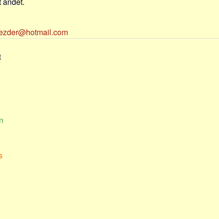
 andet.
ezder@hotmail.com
t
n
s