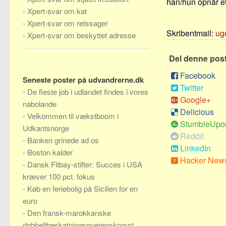
han/hun opnår et
-
Xpert-svar om kat
-
Xpert-svar om retssager
Skribentmail:
ug
-
Xpert-svar om beskyttet adresse
Del denne pos
Facebook
Seneste poster på udvandrerne.dk
Twitter
-
De fleste job i udlandet findes i vores
Google+
nabolande
Delicious
-
Velkommen til vækstboom i
StumbleUpo
Udkantsnorge
Reddit
-
Banken grinede ad os
LinkedIn
-
Boston kalder
Hacker New
-
Dansk Fitbay-stifter: Succes i USA
kræver 100 pct. fokus
-
Køb en feriebolig på Sicilien for en
euro
-
Den fransk-marokkanske
dobbeltbeskatningsoverenskomst