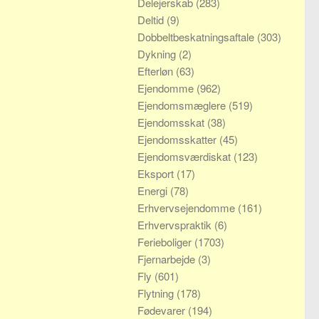
Delejerskab
(283)
Deltid
(9)
Dobbeltbeskatningsaftale
(303)
Dykning
(2)
Efterløn
(63)
Ejendomme
(962)
Ejendomsmæglere
(519)
Ejendomsskat
(38)
Ejendomsskatter
(45)
Ejendomsværdiskat
(123)
Eksport
(17)
Energi
(78)
Erhvervsejendomme
(161)
Erhvervspraktik
(6)
Ferieboliger
(1703)
Fjernarbejde
(3)
Fly
(601)
Flytning
(178)
Fødevarer
(194)