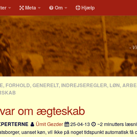
ter
Meta
Om
Hjælp
- V
, FORHOLD, GENERELT, INDREJSEREGLER, LØN, ARB
RSKAB
svar om ægteskab
XPERTERNE
Ümit Gezder
25-04-13
~2 minutters læsni
tsborger, uanset køn, vil ikke på noget tidspunkt automatisk få o