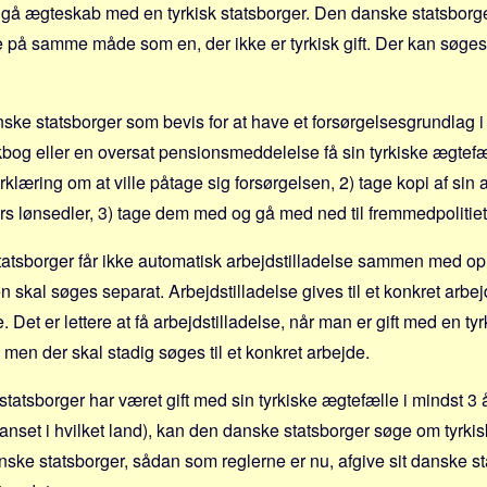
ndgå ægteskab med en tyrkisk statsborger. Den danske statsbor
 på samme måde som en, der ikke er tyrkisk gift. Der kan søges f
ke statsborger som bevis for at have et forsørgelsesgrundlag i 
og eller en oversat pensionsmeddelelse få sin tyrkiske ægtefæll
rklæring om at ville påtage sig forsørgelsen, 2) tage kopi af sin
 lønsedler, 3) tage dem med og gå med ned til fremmedpolitiet
statsborger får ikke automatisk arbejdstilladelse sammen med oph
n skal søges separat. Arbejdstilladelse gives til et konkret arbe
e. Det er lettere at få arbejdstilladelse, når man er gift med en ty
 men der skal stadig søges til et konkret arbejde.
tatsborger har været gift med sin tyrkiske ægtefælle i mindst 3 
nset i hvilket land), kan den danske statsborger søge om tyrkis
ske statsborger, sådan som reglerne er nu, afgive sit danske s