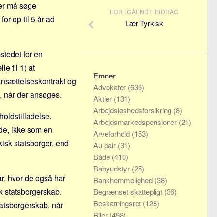
ger må søge
FOREGÅENDE BIDRAG
or op til 5 år ad
Lær Tyrkisk
stedet for en
e til 1) at
Emner
 ansættelseskontrakt og
Advokater
(636)
, når der ansøges.
Aktier
(131)
Arbejdsløshedsforsikring
(8)
oldstilladelse.
Arbejdsmarkedspensioner
(21)
jde, ikke som en
Arveforhold
(153)
rkisk statsborger, end
Au pair
(31)
Både
(410)
Babyudstyr
(25)
år, hvor de også har
Bankhemmelighed
(38)
k statsborgerskab.
Begrænset skattepligt
(36)
Beskatningsret
(128)
tatsborgerskab, når
Biler
(498)