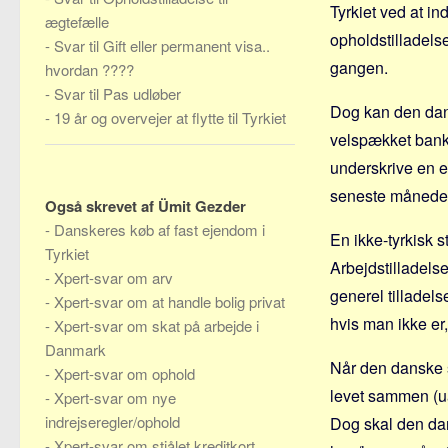
Tyrkiet ved at i
ægtefælle
opholdstilladelse
-
Svar til Gift eller permanent visa..
gangen.
hvordan ????
-
Svar til Pas udløber
Dog kan den dans
-
19 år og overvejer at flytte til Tyrkiet
velspækket bankb
underskrive en e
seneste måneders
Også skrevet af Ümit Gezder
-
Danskeres køb af fast ejendom i
En ikke-tyrkisk 
Tyrkiet
Arbejdstilladelse
-
Xpert-svar om arv
generel tilladels
-
Xpert-svar om at handle bolig privat
hvis man ikke er,
-
Xpert-svar om skat på arbejde i
Danmark
Når den danske s
-
Xpert-svar om ophold
levet sammen (ua
-
Xpert-svar om nye
indrejseregler/ophold
Dog skal den dan
-
Xpert-svar om stjålet kreditkort