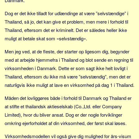
Danmark.
Sverige
Norge
Dog er det ikke tilladt for udlændinge at være ”selvstændige” i
Thailand, så jo, det kan give et problem, men mere i forhold til
Thailand
Thailand, eftersom det er kriminelt. Det er således heller ikke
Italien
muligt at betale skat som «selvstændig».
Grækenland
USA
Men jeg ved, at de fleste, der starter op ligesom dig, begynder
med at arbejde hjemmefra i Thailand og blot sende en regning til
Alle
virksomheden i Danmark. Dette er som sagt ikke helt lovligt i
Nøgleord
Thailand, eftersom du ikke må være ”selvstændig”, men det er
Bolig
naturligvis ikke muligt at lave en virksomhed på dag 1 i Thailand.
Job
Måden det lovliggøres både i forhold til Danmark og Thailand er
Virksomhed
at stifte et thailandsk aktieselskab (Co.,Ltd. eller Company
Investering
Limited), hvor du bliver ansat. Dog er der nogle forviklinger
Pension og opsparing
omkring ejerforholdet af din virksomhed, der først skal løses.
Forbrug
Virksomhedsmodellen vil også give dig mulighed for års-visum