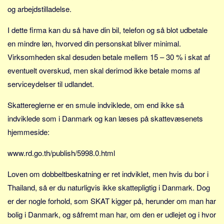
Social sikring og sundhed
og arbejdstilladelse.
Transport
I dette firma kan du så have din bil, telefon og så blot udbetale
Alle
en mindre løn, hvorved din personskat bliver minimal.
Aspekter
Virksomheden skal desuden betale mellem 15 – 30 % i skat af
Køb og salg
eventuelt overskud, men skal derimod ikke betale moms af
serviceydelser til udlandet.
Økonomi
Jura og regler
Skattereglerne er en smule indviklede, om end ikke så
Skatter og afgifter
indviklede som i Danmark og kan læses på skattevæsenets
hjemmeside:
Statistik
Praktisk
www.rd.go.th/publish/5998.0.html
Alle
Loven om dobbeltbeskatning er ret indviklet, men hvis du bor i
Meta
Thailand, så er du naturligvis ikke skattepligtig i Danmark. Dog
Dokumenttyper
er der nogle forhold, som SKAT kigger på, herunder om man har
bolig i Danmark, og såfremt man har, om den er udlejet og i hvor
Emner