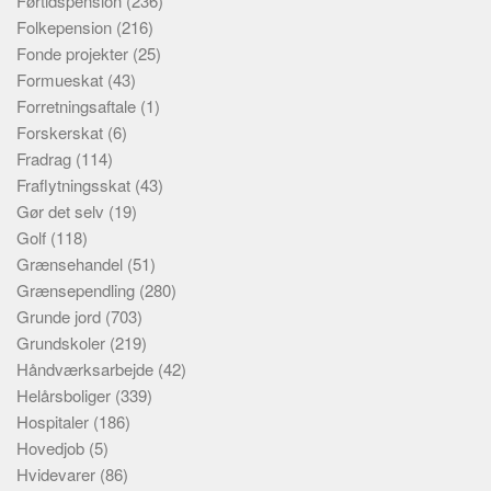
Førtidspension
(236)
Folkepension
(216)
Fonde projekter
(25)
Formueskat
(43)
Forretningsaftale
(1)
Forskerskat
(6)
Fradrag
(114)
Fraflytningsskat
(43)
Gør det selv
(19)
Golf
(118)
Grænsehandel
(51)
Grænsependling
(280)
Grunde jord
(703)
Grundskoler
(219)
Håndværksarbejde
(42)
Helårsboliger
(339)
Hospitaler
(186)
Hovedjob
(5)
Hvidevarer
(86)