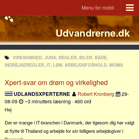
Menu for mobil
Portal
Udvandrerne.dk
Udvandrerne.dk
Utvandrerne.no
Utvandrarna.se
VIRKSOMHED, JURA, REGLER, BILER, BÅDE,
Tyskland.dk
INDREJSEREGLER, IT, LØN, ARBEJDSFORHOLD, MOMS
England.dk
Xpert-svar om drøm og virkelighed
Rusland.dk
JLKM.dk
UDLANDSXPERTERNE
Robert Kronberg
29-
08-09
~3 minutters læsning · 460 ord
Lande
Hej
Tyrkiet
Der er mange i IT-branchen i Danmark, der ligesom dig har valgt
Spanien
at flytte til Thailand og arbejde for sin tidligere arbejdsgiver i
Frankrig