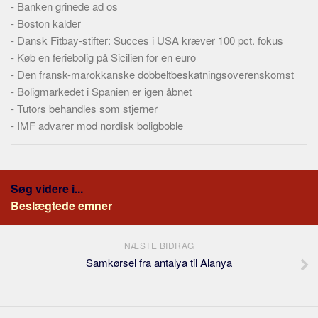
-
Banken grinede ad os
-
Boston kalder
-
Dansk Fitbay-stifter: Succes i USA kræver 100 pct. fokus
-
Køb en feriebolig på Sicilien for en euro
-
Den fransk-marokkanske dobbeltbeskatningsoverenskomst
-
Boligmarkedet i Spanien er igen åbnet
-
Tutors behandles som stjerner
-
IMF advarer mod nordisk boligboble
Søg videre i...
Beslægtede emner
NÆSTE BIDRAG
Samkørsel fra antalya til Alanya