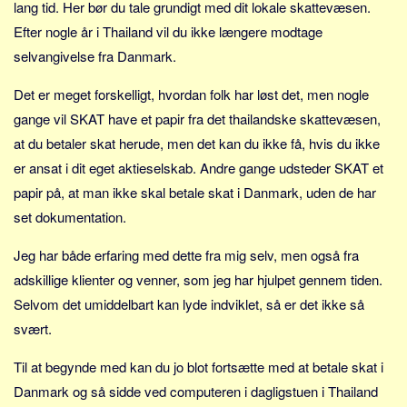
lang tid. Her bør du tale grundigt med dit lokale skattevæsen.
Skribenter
Efter nogle år i Thailand vil du ikke længere modtage
Personer
selvangivelse fra Danmark.
Steder
Det er meget forskelligt, hvordan folk har løst det, men nogle
Kilder
gange vil SKAT have et papir fra det thailandske skattevæsen,
Om
at du betaler skat herude, men det kan du ikke få, hvis du ikke
Webstedet
er ansat i dit eget aktieselskab. Andre gange udsteder SKAT et
Forhistorien
papir på, at man ikke skal betale skat i Danmark, uden de har
set dokumentation.
Redigering
Tekstannoncer
Jeg har både erfaring med dette fra mig selv, men også fra
Bannere
adskillige klienter og venner, som jeg har hjulpet gennem tiden.
Selvom det umiddelbart kan lyde indviklet, så er det ikke så
Hjælp
svært.
Til at begynde med kan du jo blot fortsætte med at betale skat i
Danmark og så sidde ved computeren i dagligstuen i Thailand