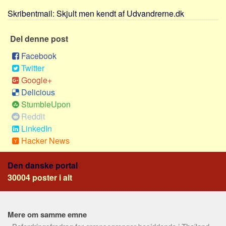
Social sikring og sundhed
Skribentmail:
Skjult men kendt af Udvandrerne.dk
Transport
Alle
Del denne post
Aspekter
Facebook
Twitter
Køb og salg
Google+
Økonomi
Delicious
Jura og regler
StumbleUpon
Reddit
Skatter og afgifter
LinkedIn
Statistik
Hacker News
Praktisk
Alle
Den danske portal
30004 poster i alt
Meta
Dokumenttyper
Mere om samme emne
Emner