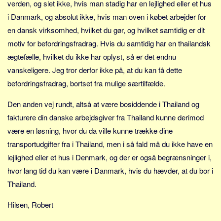
verden, og slet ikke, hvis man stadig har en lejlighed eller et hus
Sverige
i Danmark, og absolut ikke, hvis man oven i købet arbejder for
Norge
en dansk virksomhed, hvilket du gør, og hvilket samtidig er dit
Thailand
motiv for befordringsfradrag. Hvis du samtidig har en thailandsk
Italien
ægtefælle, hvilket du ikke har oplyst, så er det endnu
Grækenland
vanskeligere. Jeg tror derfor ikke på, at du kan få dette
USA
befordringsfradrag, bortset fra mulige særtilfælde.
Alle
Den anden vej rundt, altså at være bosiddende i Thailand og
Nøgleord
fakturere din danske arbejdsgiver fra Thailand kunne derimod
være en løsning, hvor du da ville kunne trække dine
Bolig
transportudgifter fra i Thailand, men i så fald må du ikke have en
Job
lejlighed eller et hus i Denmark, og der er også begrænsninger i,
Virksomhed
hvor lang tid du kan være i Danmark, hvis du hævder, at du bor i
Investering
Thailand.
Pension og opsparing
Hilsen, Robert
Forbrug