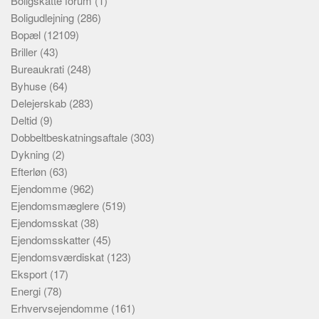
Boligskatte forum
(1)
Boligudlejning
(286)
Bopæl
(12109)
Briller
(43)
Bureaukrati
(248)
Byhuse
(64)
Delejerskab
(283)
Deltid
(9)
Dobbeltbeskatningsaftale
(303)
Dykning
(2)
Efterløn
(63)
Ejendomme
(962)
Ejendomsmæglere
(519)
Ejendomsskat
(38)
Ejendomsskatter
(45)
Ejendomsværdiskat
(123)
Eksport
(17)
Energi
(78)
Erhvervsejendomme
(161)