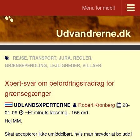
Menu for mobil
Portal
Udvandrerne.dk
Udvandrerne.dk
Utvandrerne.no
Utvandrarna.se
REJSE, TRANSPORT, JURA, REGLER,
Tyskland.dk
GRÆNSEPENDLING, LEJLIGHEDER, VILLAER
England.dk
Xpert-svar om befordringsfradrag for
Rusland.dk
grænsegænger
JLKM.dk
Lande
UDLANDSXPERTERNE
Robert Kronberg
28-
01-09
~Et minuts læsning · 156 ord
Tyrkiet
Hej MM,
Spanien
Frankrig
Skat accepterer ikke umiddelbart, hvis man hævder at bo ude i