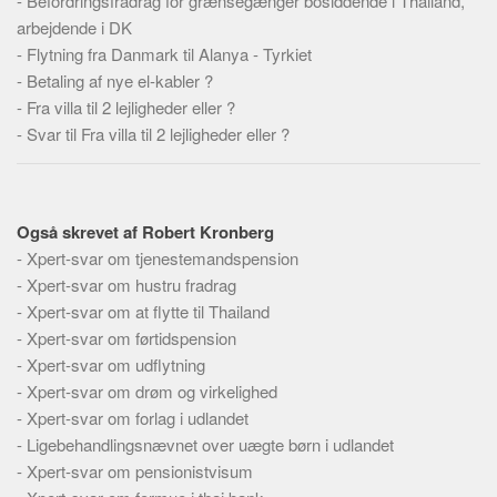
-
Befordringsfradrag for grænsegænger bosiddende i Thailand,
Skribenter
arbejdende i DK
Personer
-
Flytning fra Danmark til Alanya - Tyrkiet
-
Betaling af nye el-kabler ?
Steder
-
Fra villa til 2 lejligheder eller ?
Kilder
-
Svar til Fra villa til 2 lejligheder eller ?
Om
Webstedet
Forhistorien
Også skrevet af Robert Kronberg
-
Xpert-svar om tjenestemandspension
Redigering
-
Xpert-svar om hustru fradrag
Tekstannoncer
-
Xpert-svar om at flytte til Thailand
Bannere
-
Xpert-svar om førtidspension
-
Xpert-svar om udflytning
Hjælp
-
Xpert-svar om drøm og virkelighed
-
Xpert-svar om forlag i udlandet
-
Ligebehandlingsnævnet over uægte børn i udlandet
-
Xpert-svar om pensionistvisum