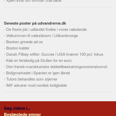
-
Xpert-svar om formue i thai bank
Seneste poster på udvandrerne.dk
-
De fleste job i udlandet findes i vores nabolande
-
Velkommen til vækstboom i Udkantsnorge
-
Banken grinede ad os
-
Boston kalder
-
Dansk Fitbay-stifter: Succes i USA kræver 100 pct. fokus
-
Køb en feriebolig på Sicilien for en euro
-
Den fransk-marokkanske dobbeltbeskatningsoverenskomst
-
Boligmarkedet i Spanien er igen åbnet
-
Tutors behandles som stjerner
-
IMF advarer mod nordisk boligboble
Søg videre i...
Beslægtede emner