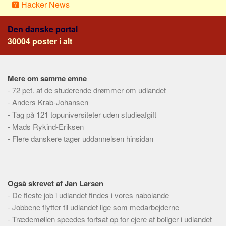
Social sikring og sundhed
Hacker News
Transport
Den danske portal
Alle
30004 poster i alt
Aspekter
Køb og salg
Mere om samme emne
Økonomi
-
72 pct. af de studerende drømmer om udlandet
Jura og regler
-
Anders Krab-Johansen
-
Tag på 121 topuniversiteter uden studieafgift
Skatter og afgifter
-
Mads Rykind-Eriksen
Statistik
-
Flere danskere tager uddannelsen hinsidan
Praktisk
Alle
Meta
Også skrevet af Jan Larsen
-
De fleste job i udlandet findes i vores nabolande
Dokumenttyper
-
Jobbene flytter til udlandet lige som medarbejderne
Emner
-
Trædemøllen speedes fortsat op for ejere af boliger i udlandet