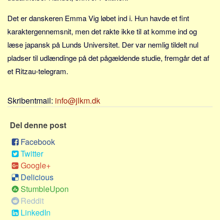
Sverige
Det er danskeren Emma Vig løbet ind i. Hun havde et fint
Norge
karaktergennemsnit, men det rakte ikke til at komme ind og
Thailand
læse japansk på Lunds Universitet. Der var nemlig tildelt nul
Italien
pladser til udlændinge på det pågældende studie, fremgår det af
Grækenland
et Ritzau-telegram.
USA
Alle
Skribentmail:
info@jlkm.dk
Nøgleord
Del denne post
Bolig
Facebook
Job
Twitter
Virksomhed
Google+
Delicious
Investering
StumbleUpon
Pension og opsparing
Reddit
Forbrug
LinkedIn