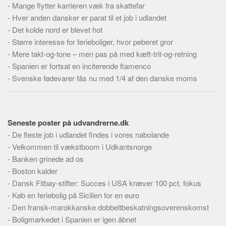
-
Mange flytter karrieren væk fra skattefar
Skribenter
-
Hver anden dansker er parat til et job i udlandet
Personer
-
Det kolde nord er blevet hot
Steder
-
Større interesse for ferieboliger, hvor peberet gror
Kilder
-
Mere takt-og-tone – men pas på med kæft-trit-og-retning
-
Spanien er fortsat en inciterende flamenco
Om
-
Svenske fødevarer fås nu med 1/4 af den danske moms
Webstedet
Forhistorien
Redigering
Seneste poster på udvandrerne.dk
-
De fleste job i udlandet findes i vores nabolande
Tekstannoncer
-
Velkommen til vækstboom i Udkantsnorge
Bannere
-
Banken grinede ad os
Hjælp
-
Boston kalder
-
Dansk Fitbay-stifter: Succes i USA kræver 100 pct. fokus
-
Køb en feriebolig på Sicilien for en euro
-
Den fransk-marokkanske dobbeltbeskatningsoverenskomst
-
Boligmarkedet i Spanien er igen åbnet