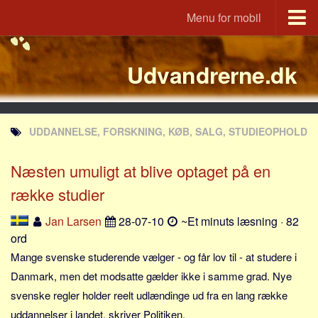
Menu for mobil
Portal
Udvandrerne.dk
Udvandrerne.dk
Utvandrerne.no
Utvandrarna.se
UDDANNELSE, FORSKNING, KØB, SALG, STUDIEOPHOLD
Tyskland.dk
England.dk
Næsten umuligt at blive optaget på en
Rusland.dk
række studier
JLKM.dk
Jan Larsen
28-07-10
~Et minuts læsning · 82
Lande
ord
Mange svenske studerende vælger - og får lov til - at studere i
Tyrkiet
Danmark, men det modsatte gælder ikke i samme grad. Nye
Spanien
svenske regler holder reelt udlændinge ud fra en lang række
Frankrig
uddannelser i landet, skriver Politiken.