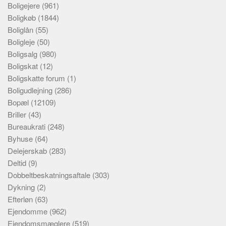
Boligejere
(961)
Boligkøb
(1844)
Boliglån
(55)
Boligleje
(50)
Boligsalg
(980)
Boligskat
(12)
Boligskatte forum
(1)
Boligudlejning
(286)
Bopæl
(12109)
Briller
(43)
Bureaukrati
(248)
Byhuse
(64)
Delejerskab
(283)
Deltid
(9)
Dobbeltbeskatningsaftale
(303)
Dykning
(2)
Efterløn
(63)
Ejendomme
(962)
Ejendomsmæglere
(519)