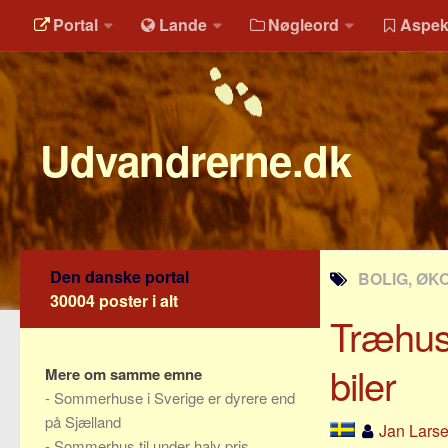
Portal
Lande
Nøgleord
Aspek
Udvandrerne.dk
Den danske portal
BOLIG, ØK
30004 poster i alt
Træhuse
biler
Mere om samme emne
-
Sommerhuse i Sverige er dyrere end
på Sjælland
Jan Lars
-
Sommerhus til under halv pris