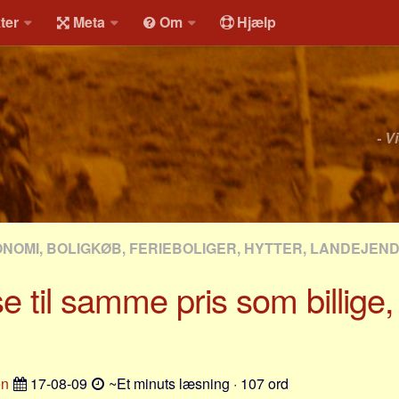
ter
Meta
Om
Hjælp
- V
ONOMI, BOLIGKØB, FERIEBOLIGER, HYTTER, LANDEJEN
 til samme pris som billige,
en
17-08-09
~Et minuts læsning · 107 ord