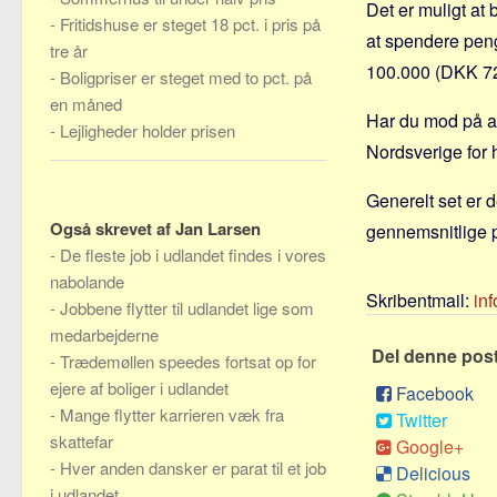
Det er muligt at 
-
Fritidshuse er steget 18 pct. i pris på
at spendere pen
tre år
100.000 (DKK 72
-
Boligpriser er steget med to pct. på
en måned
Har du mod på at 
-
Lejligheder holder prisen
Nordsverige for 
Generelt set er d
Også skrevet af Jan Larsen
gennemsnitlige p
-
De fleste job i udlandet findes i vores
nabolande
Skribentmail:
in
-
Jobbene flytter til udlandet lige som
medarbejderne
Del denne pos
-
Trædemøllen speedes fortsat op for
ejere af boliger i udlandet
Facebook
-
Mange flytter karrieren væk fra
Twitter
skattefar
Google+
-
Hver anden dansker er parat til et job
Delicious
i udlandet