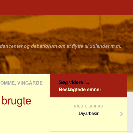
idencenter og debatforum om at flytte til udlandet m.m.
Søg videre i...
DOMME, VINGÅRDE
Beslægtede emner
 brugte
NÆSTE BIDRAG
Diyarbakir