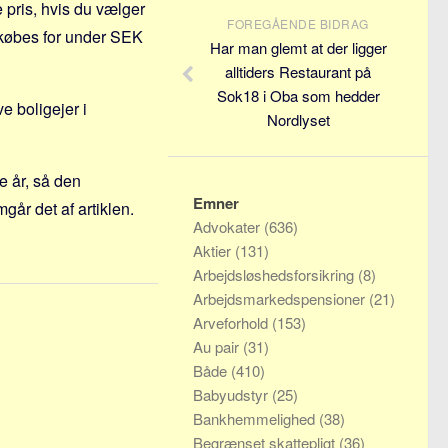
e pris, hvis du vælger
FOREGÅENDE BIDRAG
 købes for under SEK
Har man glemt at der ligger
alltiders Restaurant på
Sok18 i Oba som hedder
ve boligejer i
Nordlyset
te år, så den
Emner
år det af artiklen.
Advokater
(636)
Aktier
(131)
Arbejdsløshedsforsikring
(8)
Arbejdsmarkedspensioner
(21)
Arveforhold
(153)
Au pair
(31)
Både
(410)
Babyudstyr
(25)
Bankhemmelighed
(38)
Begrænset skattepligt
(36)