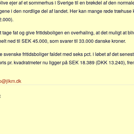
blive ejer af et sommerhus i Sverige til en brøkdel af den normal
gene i den nordlige del af landet. Her kan mange røde træhuse
.000).
tage fat og give fritidsboligen en overhaling, at det muligt at bli
helt ned til SEK 45.000, som svarer til 33.000 danske kroner.
e svenske fritidsboliger faldet med seks pct. i løbet af det senes
ris pr. kvadratmeter nu ligger på SEK 18.389 (DKK 13.240), fremg
fo@jlkm.dk
t