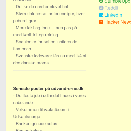
StumbleUpo
-
Det kolde nord er blevet hot
Reddit
-
Større interesse for ferieboliger, hvor
LinkedIn
peberet gror
Hacker New
-
Mere takt-og-tone – men pas på
med kæft-trit-og-retning
-
Spanien er fortsat en inciterende
flamenco
-
Svenske fødevarer fås nu med 1/4 af
den danske moms
Seneste poster på udvandrerne.dk
-
De fleste job i udlandet findes i vores
nabolande
-
Velkommen til vækstboom i
Udkantsnorge
-
Banken grinede ad os
-
Boston kalder