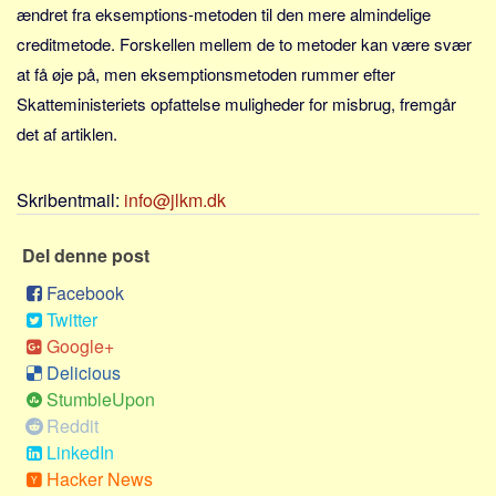
Sverige
ændret fra eksemptions-metoden til den mere almindelige
creditmetode. Forskellen mellem de to metoder kan være svær
Norge
at få øje på, men eksemptionsmetoden rummer efter
Thailand
Skatteministeriets opfattelse muligheder for misbrug, fremgår
Italien
det af artiklen.
Grækenland
USA
Skribentmail:
info@jlkm.dk
Alle
Del denne post
Nøgleord
Facebook
Bolig
Twitter
Job
Google+
Virksomhed
Delicious
StumbleUpon
Investering
Reddit
Pension og opsparing
LinkedIn
Forbrug
Hacker News