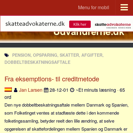
Menu for mobil
Portal
Udvandrerne.dk
Udvandrerne.dk
Utvandrerne.no
Utvandrarna.se
PENSION, OPSPARING, SKATTER, AFGIFTER,
Tyskland.dk
DOBBELTBESKATNINGSAFTALE
England.dk
Fra eksemptions- til creditmetode
Rusland.dk
JLKM.dk
Jan Larsen
28-12-01
~Et minuts læsning · 65
ord
Lande
Den nye dobbeltbeskatningsaftale mellem Danmark og Spanien,
Tyrkiet
som Folketinget ventes at stadfæste dette i den kommende
Spanien
folketingssamling, betyder reelt den lille ændring, at selve
Frankrig
opgørelsen af skattefordelingen mellem Spanien og Danmark er