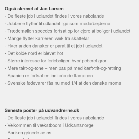
Skribenter
Også skrevet af Jan Larsen
Personer
-
De fleste job i udlandet findes i vores nabolande
Steder
-
Jobbene flytter til udlandet lige som medarbejderne
-
Trædemøllen speedes fortsat op for ejere af boliger i udlandet
Kilder
-
Mange flytter karrieren væk fra skattefar
Om
-
Hver anden dansker er parat til et job i udlandet
-
Det kolde nord er blevet hot
Webstedet
-
Større interesse for ferieboliger, hvor peberet gror
Forhistorien
-
Mere takt-og-tone – men pas på med kæft-trit-og-retning
Redigering
-
Spanien er fortsat en inciterende flamenco
-
Svenske fødevarer fås nu med 1/4 af den danske moms
Tekstannoncer
Bannere
Hjælp
Seneste poster på udvandrerne.dk
-
De fleste job i udlandet findes i vores nabolande
-
Velkommen til vækstboom i Udkantsnorge
-
Banken grinede ad os