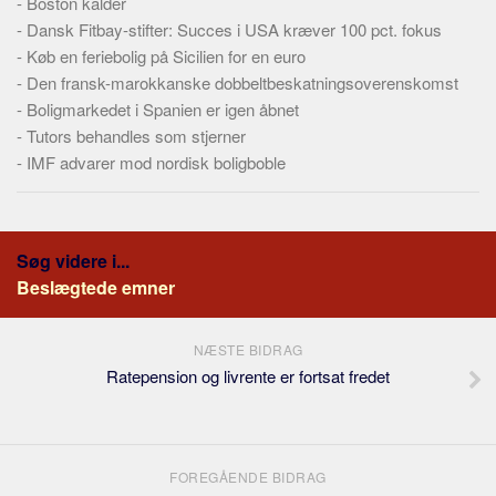
-
Boston kalder
-
Dansk Fitbay-stifter: Succes i USA kræver 100 pct. fokus
-
Køb en feriebolig på Sicilien for en euro
-
Den fransk-marokkanske dobbeltbeskatningsoverenskomst
-
Boligmarkedet i Spanien er igen åbnet
-
Tutors behandles som stjerner
-
IMF advarer mod nordisk boligboble
Søg videre i...
Beslægtede emner
NÆSTE BIDRAG
Ratepension og livrente er fortsat fredet
FOREGÅENDE BIDRAG