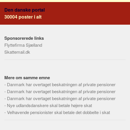
Social sikring og sundhed
Den danske portal
Transport
30004 poster i alt
Alle
Aspekter
Sponsorerede links
Køb og salg
Flyttefirma Sjælland
Økonomi
Skattemail.dk
Jura og regler
Skatter og afgifter
Statistik
Mere om samme emne
-
Danmark har overtaget beskatningen af private pensioner
Praktisk
-
Danmark har overtaget beskatningen af private pensioner
Alle
-
Danmark har overtaget beskatningen af private pensioner
Meta
-
Nye udlandsdanskere skal betale højere skat
-
Velhavende pensionister skal betale det dobbelte i skat
Dokumenttyper
Emner