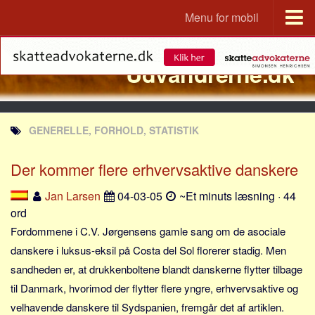
Menu for mobil
Portal
Udvandrerne.dk
Udvandrerne.dk
Utvandrerne.no
Utvandrarna.se
GENERELLE, FORHOLD, STATISTIK
Tyskland.dk
England.dk
Der kommer flere erhvervsaktive danskere
Rusland.dk
Jan Larsen
04-03-05
~Et minuts læsning · 44
JLKM.dk
ord
Lande
Fordommene i C.V. Jørgensens gamle sang om de asociale
danskere i luksus-eksil på Costa del Sol florerer stadig. Men
Tyrkiet
sandheden er, at drukkenboltene blandt danskerne flytter tilbage
Spanien
til Danmark, hvorimod der flytter flere yngre, erhvervsaktive og
Frankrig
velhavende danskere til Sydspanien, fremgår det af artiklen.