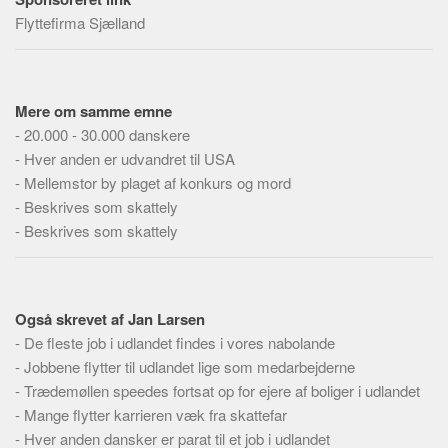
Social sikring og sundhed
Flyttefirma Sjælland
Transport
Alle
Aspekter
Mere om samme emne
-
20.000 - 30.000 danskere
Køb og salg
-
Hver anden er udvandret til USA
Økonomi
-
Mellemstor by plaget af konkurs og mord
Jura og regler
-
Beskrives som skattely
-
Beskrives som skattely
Skatter og afgifter
Statistik
Praktisk
Også skrevet af Jan Larsen
Alle
-
De fleste job i udlandet findes i vores nabolande
Meta
-
Jobbene flytter til udlandet lige som medarbejderne
-
Trædemøllen speedes fortsat op for ejere af boliger i udlandet
Dokumenttyper
-
Mange flytter karrieren væk fra skattefar
Emner
-
Hver anden dansker er parat til et job i udlandet