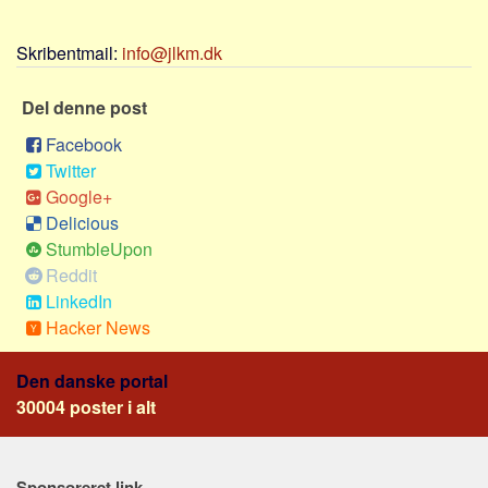
Sverige
Norge
Skribentmail:
info@jlkm.dk
Thailand
Del denne post
Italien
Facebook
Grækenland
Twitter
USA
Google+
Alle
Delicious
StumbleUpon
Nøgleord
Reddit
Bolig
LinkedIn
Job
Hacker News
Virksomhed
Den danske portal
Investering
30004 poster i alt
Pension og opsparing
Forbrug
Sponsoreret link