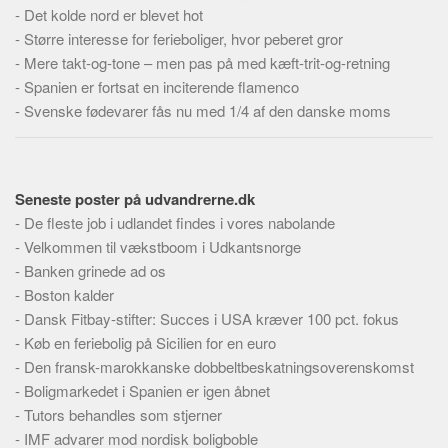
Skribenter
-
Det kolde nord er blevet hot
-
Større interesse for ferieboliger, hvor peberet gror
Personer
-
Mere takt-og-tone – men pas på med kæft-trit-og-retning
Steder
-
Spanien er fortsat en inciterende flamenco
Kilder
-
Svenske fødevarer fås nu med 1/4 af den danske moms
Om
Webstedet
Seneste poster på udvandrerne.dk
Forhistorien
-
De fleste job i udlandet findes i vores nabolande
Redigering
-
Velkommen til vækstboom i Udkantsnorge
Tekstannoncer
-
Banken grinede ad os
-
Boston kalder
Bannere
-
Dansk Fitbay-stifter: Succes i USA kræver 100 pct. fokus
Hjælp
-
Køb en feriebolig på Sicilien for en euro
-
Den fransk-marokkanske dobbeltbeskatningsoverenskomst
-
Boligmarkedet i Spanien er igen åbnet
-
Tutors behandles som stjerner
-
IMF advarer mod nordisk boligboble