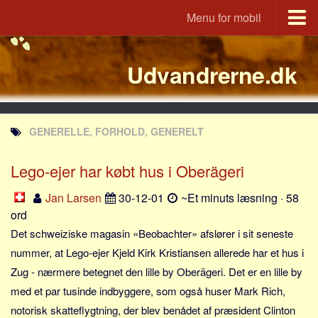
Menu for mobil
Portal
Udvandrerne.dk
Udvandrerne.dk
Utvandrerne.no
Utvandrarna.se
GENERELLE, FORHOLD, GENERELT
Tyskland.dk
England.dk
Lego-ejer har købt hus i Oberägeri
Rusland.dk
Jan Larsen
30-12-01
~Et minuts læsning · 58
JLKM.dk
ord
Lande
Det schweiziske magasin «Beobachter» afslører i sit seneste
nummer, at Lego-ejer Kjeld Kirk Kristiansen allerede har et hus i
Tyrkiet
Zug - nærmere betegnet den lille by Oberägeri. Det er en lille by
Spanien
med et par tusinde indbyggere, som også huser Mark Rich,
Frankrig
notorisk skatteflygtning, der blev benådet af præsident Clinton