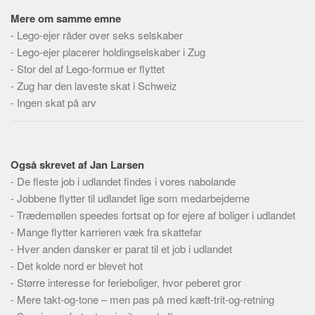
Social sikring og sundhed
Mere om samme emne
Transport
-
Lego-ejer råder over seks selskaber
Alle
-
Lego-ejer placerer holdingselskaber i Zug
-
Stor del af Lego-formue er flyttet
Aspekter
-
Zug har den laveste skat i Schweiz
Køb og salg
-
Ingen skat på arv
Økonomi
Jura og regler
Skatter og afgifter
Også skrevet af Jan Larsen
-
De fleste job i udlandet findes i vores nabolande
Statistik
-
Jobbene flytter til udlandet lige som medarbejderne
Praktisk
-
Trædemøllen speedes fortsat op for ejere af boliger i udlandet
Alle
-
Mange flytter karrieren væk fra skattefar
-
Hver anden dansker er parat til et job i udlandet
Meta
-
Det kolde nord er blevet hot
Dokumenttyper
-
Større interesse for ferieboliger, hvor peberet gror
-
Mere takt-og-tone – men pas på med kæft-trit-og-retning
Emner