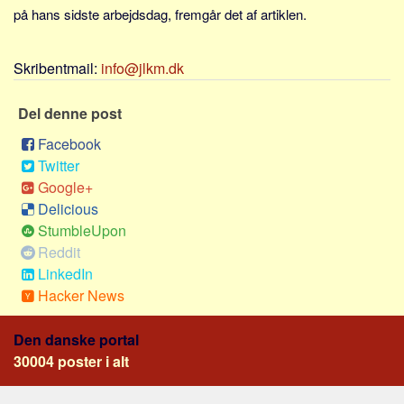
Sverige
på hans sidste arbejdsdag, fremgår det af artiklen.
Norge
Thailand
Skribentmail:
info@jlkm.dk
Italien
Del denne post
Grækenland
Facebook
USA
Twitter
Alle
Google+
Nøgleord
Delicious
StumbleUpon
Bolig
Reddit
Job
LinkedIn
Hacker News
Virksomhed
Investering
Den danske portal
Pension og opsparing
30004 poster i alt
Forbrug