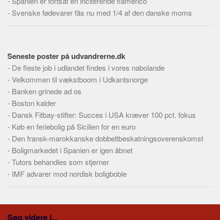
-
Spanien er fortsat en inciterende flamenco
Skribenter
-
Svenske fødevarer fås nu med 1/4 af den danske moms
Personer
Steder
Kilder
Seneste poster på udvandrerne.dk
-
De fleste job i udlandet findes i vores nabolande
Om
-
Velkommen til vækstboom i Udkantsnorge
Webstedet
-
Banken grinede ad os
Forhistorien
-
Boston kalder
-
Dansk Fitbay-stifter: Succes i USA kræver 100 pct. fokus
Redigering
-
Køb en feriebolig på Sicilien for en euro
Tekstannoncer
-
Den fransk-marokkanske dobbeltbeskatningsoverenskomst
Bannere
-
Boligmarkedet i Spanien er igen åbnet
-
Tutors behandles som stjerner
Hjælp
-
IMF advarer mod nordisk boligboble
Søg videre i...