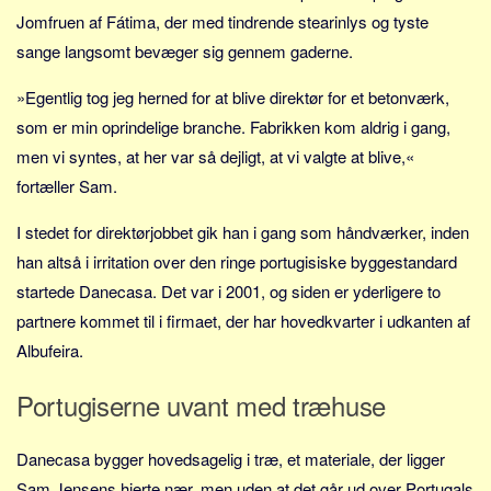
Skribenter
Jomfruen af Fátima, der med tindrende stearinlys og tyste
Personer
sange langsomt bevæger sig gennem gaderne.
Steder
»Egentlig tog jeg herned for at blive direktør for et betonværk,
Kilder
som er min oprindelige branche. Fabrikken kom aldrig i gang,
Om
men vi syntes, at her var så dejligt, at vi valgte at blive,«
fortæller Sam.
Webstedet
Forhistorien
I stedet for direktørjobbet gik han i gang som håndværker, inden
han altså i irritation over den ringe portugisiske byggestandard
Redigering
startede Danecasa. Det var i 2001, og siden er yderligere to
Tekstannoncer
partnere kommet til i firmaet, der har hovedkvarter i udkanten af
Bannere
Albufeira.
Hjælp
Portugiserne uvant med træhuse
Danecasa bygger hovedsagelig i træ, et materiale, der ligger
Sam Jensens hjerte nær, men uden at det går ud over Portugals