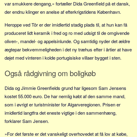
var smukkere dengang,« fortæller Dida Greenfield på et dansk,
der endnu klinger en anelse af efterkrigstidens København.
Heroppe ved Tôr er der imidlertid stadig plads til, at hun kan få
produceret lidt keramik i fred og ro med udsigt til de omgivende
oliven-, mandel- og appelsinlunde. Og samtidig nyder det ældre
ægtepar bekvemmeligheden i det ny træhus efter i årtier at have
døjet med vinteren i kolde portugisiske villaer bygget i sten.
Også rådgivning om boligkøb
Dida og Jimmie Greenfields grund har ligesom Sam Jensens
kostet 55.000 euro. De har nemlig købt af den samme mand,
som i øvrigt er turistminister for Algarveregionen. Prisen er
imidlertid langtfra det eneste vigtige i den sammenhæng,
forklarer Sam Jensen.
»For det første er det vanskeligt overhovedet at få lov at købe,