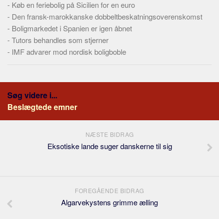
-
Køb en feriebolig på Sicilien for en euro
-
Den fransk-marokkanske dobbeltbeskatningsoverenskomst
-
Boligmarkedet i Spanien er igen åbnet
-
Tutors behandles som stjerner
-
IMF advarer mod nordisk boligboble
Søg videre i...
Beslægtede emner
NÆSTE BIDRAG
Eksotiske lande suger danskerne til sig
FOREGÅENDE BIDRAG
Algarvekystens grimme ælling