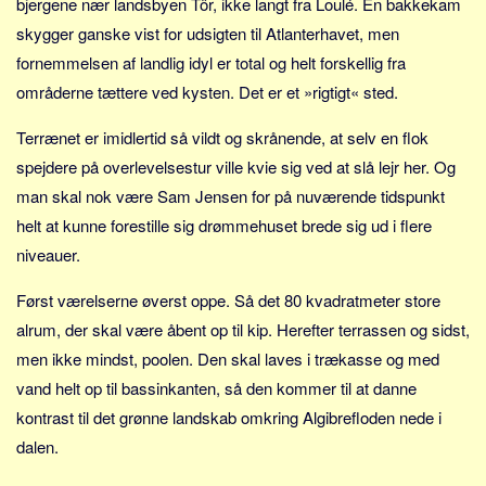
bjergene nær landsbyen Tôr, ikke langt fra Loulé. En bakkekam
Sverige
skygger ganske vist for udsigten til Atlanterhavet, men
Norge
fornemmelsen af landlig idyl er total og helt forskellig fra
Thailand
områderne tættere ved kysten. Det er et »rigtigt« sted.
Italien
Terrænet er imidlertid så vildt og skrånende, at selv en flok
Grækenland
spejdere på overlevelsestur ville kvie sig ved at slå lejr her. Og
USA
man skal nok være Sam Jensen for på nuværende tidspunkt
Alle
helt at kunne forestille sig drømmehuset brede sig ud i flere
Nøgleord
niveauer.
Bolig
Først værelserne øverst oppe. Så det 80 kvadratmeter store
Job
alrum, der skal være åbent op til kip. Herefter terrassen og sidst,
Virksomhed
men ikke mindst, poolen. Den skal laves i trækasse og med
vand helt op til bassinkanten, så den kommer til at danne
Investering
kontrast til det grønne landskab omkring Algibrefloden nede i
Pension og opsparing
dalen.
Forbrug