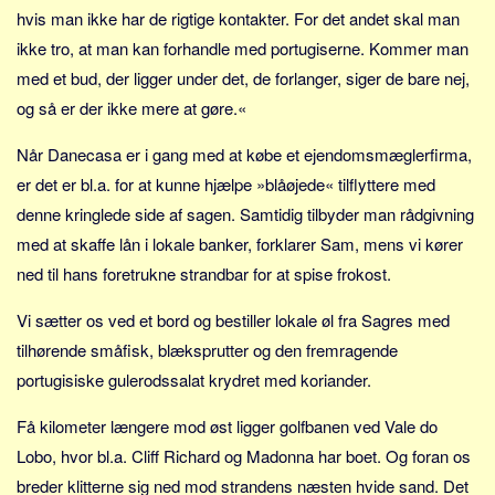
hvis man ikke har de rigtige kontakter. For det andet skal man
ikke tro, at man kan forhandle med portugiserne. Kommer man
med et bud, der ligger under det, de forlanger, siger de bare nej,
og så er der ikke mere at gøre.«
Når Danecasa er i gang med at købe et ejendomsmæglerfirma,
er det er bl.a. for at kunne hjælpe »blåøjede« tilflyttere med
denne kringlede side af sagen. Samtidig tilbyder man rådgivning
med at skaffe lån i lokale banker, forklarer Sam, mens vi kører
ned til hans foretrukne strandbar for at spise frokost.
Vi sætter os ved et bord og bestiller lokale øl fra Sagres med
tilhørende småfisk, blæksprutter og den fremragende
portugisiske gulerodssalat krydret med koriander.
Få kilometer længere mod øst ligger golfbanen ved Vale do
Lobo, hvor bl.a. Cliff Richard og Madonna har boet. Og foran os
breder klitterne sig ned mod strandens næsten hvide sand. Det