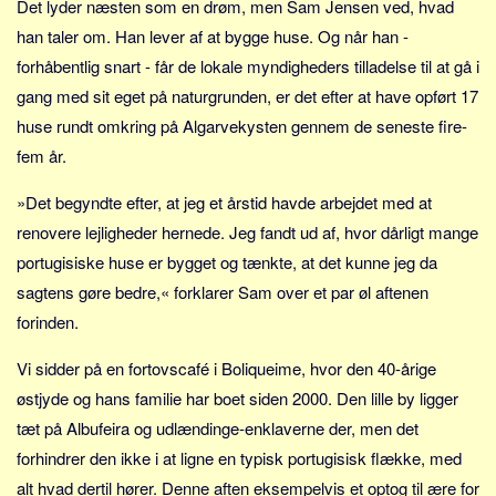
Det lyder næsten som en drøm, men Sam Jensen ved, hvad
Social sikring og sundhed
han taler om. Han lever af at bygge huse. Og når han -
Transport
forhåbentlig snart - får de lokale myndigheders tilladelse til at gå i
Alle
gang med sit eget på naturgrunden, er det efter at have opført 17
Aspekter
huse rundt omkring på Algarvekysten gennem de seneste fire-
Køb og salg
fem år.
Økonomi
»Det begyndte efter, at jeg et årstid havde arbejdet med at
Jura og regler
renovere lejligheder hernede. Jeg fandt ud af, hvor dårligt mange
Skatter og afgifter
portugisiske huse er bygget og tænkte, at det kunne jeg da
sagtens gøre bedre,« forklarer Sam over et par øl aftenen
Statistik
forinden.
Praktisk
Alle
Vi sidder på en fortovscafé i Boliqueime, hvor den 40-årige
østjyde og hans familie har boet siden 2000. Den lille by ligger
Meta
tæt på Albufeira og udlændinge-enklaverne der, men det
Dokumenttyper
forhindrer den ikke i at ligne en typisk portugisisk flække, med
Emner
alt hvad dertil hører. Denne aften eksempelvis et optog til ære for