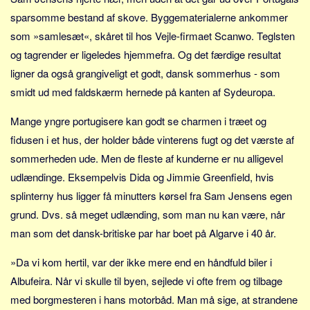
sparsomme bestand af skove. Byggematerialerne ankommer
som »samlesæt«, skåret til hos Vejle-firmaet Scanwo. Teglsten
og tagrender er ligeledes hjemmefra. Og det færdige resultat
ligner da også grangiveligt et godt, dansk sommerhus - som
smidt ud med faldskærm hernede på kanten af Sydeuropa.
Mange yngre portugisere kan godt se charmen i træet og
fidusen i et hus, der holder både vinterens fugt og det værste af
sommerheden ude. Men de fleste af kunderne er nu alligevel
udlændinge. Eksempelvis Dida og Jimmie Greenfield, hvis
splinterny hus ligger få minutters kørsel fra Sam Jensens egen
grund. Dvs. så meget udlænding, som man nu kan være, når
man som det dansk-britiske par har boet på Algarve i 40 år.
»Da vi kom hertil, var der ikke mere end en håndfuld biler i
Albufeira. Når vi skulle til byen, sejlede vi ofte frem og tilbage
med borgmesteren i hans motorbåd. Man må sige, at strandene