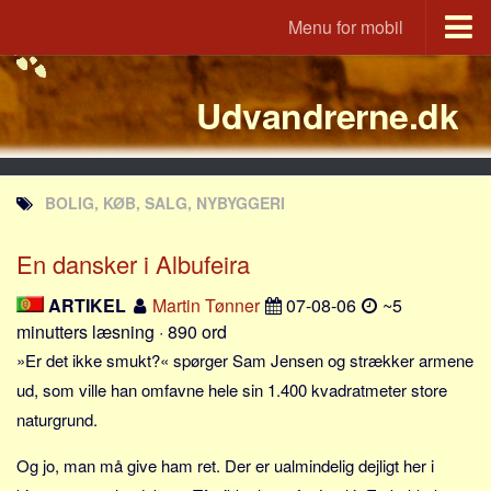
Menu for mobil
Portal
Udvandrerne.dk
Udvandrerne.dk
Utvandrerne.no
Utvandrarna.se
BOLIG, KØB, SALG, NYBYGGERI
Tyskland.dk
England.dk
En dansker i Albufeira
Rusland.dk
ARTIKEL
Martin Tønner
07-08-06
~5
JLKM.dk
minutters læsning · 890 ord
Lande
»Er det ikke smukt?« spørger Sam Jensen og strækker armene
ud, som ville han omfavne hele sin 1.400 kvadratmeter store
Tyrkiet
naturgrund.
Spanien
Og jo, man må give ham ret. Der er ualmindelig dejligt her i
Frankrig