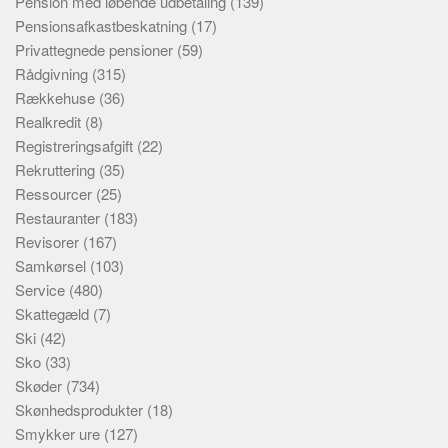
Pension med løbende udbetaling
(139)
Pensionsafkastbeskatning
(17)
Privattegnede pensioner
(59)
Rådgivning
(315)
Rækkehuse
(36)
Realkredit
(8)
Registreringsafgift
(22)
Rekruttering
(35)
Ressourcer
(25)
Restauranter
(183)
Revisorer
(167)
Samkørsel
(103)
Service
(480)
Skattegæld
(7)
Ski
(42)
Sko
(33)
Skøder
(734)
Skønhedsprodukter
(18)
Smykker ure
(127)