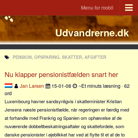
Menu for mobil
Portal
Udvandrerne.dk
Udvandrerne.dk
Utvandrerne.no
Utvandrarna.se
PENSION, OPSPARING, SKATTER, AFGIFTER
Tyskland.dk
England.dk
Nu klapper pensionistfælden snart her
Rusland.dk
Jan Larsen
15-01-08
~Et minuts læsning · 62
JLKM.dk
ord
Lande
Luxembourg havner sandsynligvis i skatteminister Kristian
Jensens næste pensionistfælde, når regeringen er færdig med
Tyrkiet
at forhandle med Frankrig og Spanien om ophævelse af de
Spanien
nuværende dobbeltbeskatningsaftaler og skattefordele, som
Frankrig
danske pensionister i øjeblikket har ved at flytte til et af de to