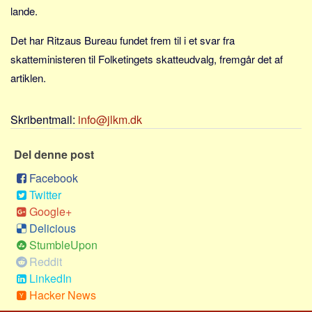
Sverige
lande.
Norge
Det har Ritzaus Bureau fundet frem til i et svar fra
Thailand
skatteministeren til Folketingets skatteudvalg, fremgår det af
Italien
artiklen.
Grækenland
USA
Skribentmail:
info@jlkm.dk
Alle
Del denne post
Nøgleord
Facebook
Bolig
Twitter
Job
Google+
Delicious
Virksomhed
StumbleUpon
Investering
Reddit
Pension og opsparing
LinkedIn
Forbrug
Hacker News