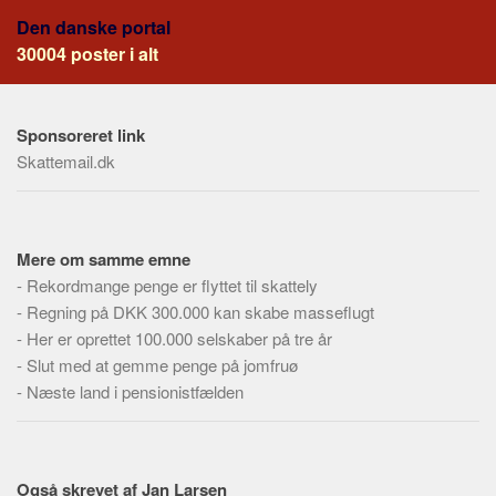
Social sikring og sundhed
Den danske portal
Transport
30004 poster i alt
Alle
Aspekter
Sponsoreret link
Køb og salg
Skattemail.dk
Økonomi
Jura og regler
Skatter og afgifter
Mere om samme emne
-
Rekordmange penge er flyttet til skattely
Statistik
-
Regning på DKK 300.000 kan skabe masseflugt
Praktisk
-
Her er oprettet 100.000 selskaber på tre år
Alle
-
Slut med at gemme penge på jomfruø
-
Næste land i pensionistfælden
Meta
Dokumenttyper
Emner
Også skrevet af Jan Larsen