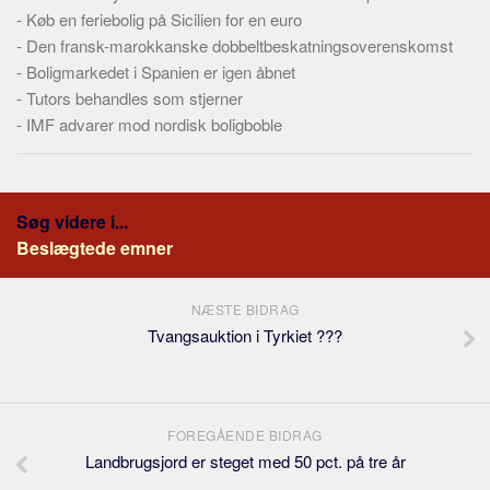
-
Køb en feriebolig på Sicilien for en euro
-
Den fransk-marokkanske dobbeltbeskatningsoverenskomst
-
Boligmarkedet i Spanien er igen åbnet
-
Tutors behandles som stjerner
-
IMF advarer mod nordisk boligboble
Søg videre i...
Beslægtede emner
NÆSTE BIDRAG
Tvangsauktion i Tyrkiet ???
FOREGÅENDE BIDRAG
Landbrugsjord er steget med 50 pct. på tre år