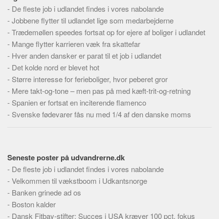
Skribenter
-
De fleste job i udlandet findes i vores nabolande
-
Jobbene flytter til udlandet lige som medarbejderne
Personer
-
Trædemøllen speedes fortsat op for ejere af boliger i udlandet
Steder
-
Mange flytter karrieren væk fra skattefar
Kilder
-
Hver anden dansker er parat til et job i udlandet
-
Det kolde nord er blevet hot
Om
-
Større interesse for ferieboliger, hvor peberet gror
Webstedet
-
Mere takt-og-tone – men pas på med kæft-trit-og-retning
Forhistorien
-
Spanien er fortsat en inciterende flamenco
-
Svenske fødevarer fås nu med 1/4 af den danske moms
Redigering
Tekstannoncer
Bannere
Seneste poster på udvandrerne.dk
Hjælp
-
De fleste job i udlandet findes i vores nabolande
-
Velkommen til vækstboom i Udkantsnorge
-
Banken grinede ad os
-
Boston kalder
-
Dansk Fitbay-stifter: Succes i USA kræver 100 pct. fokus