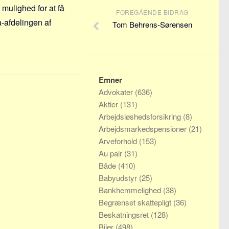
 mulighed for at få
FOREGÅENDE BIDRAG
a-afdelingen af
Tom Behrens-Sørensen
Emner
Advokater
(636)
Aktier
(131)
Arbejdsløshedsforsikring
(8)
Arbejdsmarkedspensioner
(21)
Arveforhold
(153)
Au pair
(31)
Både
(410)
Babyudstyr
(25)
Bankhemmelighed
(38)
Begrænset skattepligt
(36)
Beskatningsret
(128)
Biler
(498)