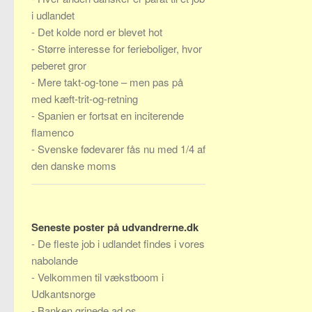
i udlandet
-
Det kolde nord er blevet hot
-
Større interesse for ferieboliger, hvor
peberet gror
-
Mere takt-og-tone – men pas på
med kæft-trit-og-retning
-
Spanien er fortsat en inciterende
flamenco
-
Svenske fødevarer fås nu med 1/4 af
den danske moms
Seneste poster på udvandrerne.dk
-
De fleste job i udlandet findes i vores
nabolande
-
Velkommen til vækstboom i
Udkantsnorge
-
Banken grinede ad os