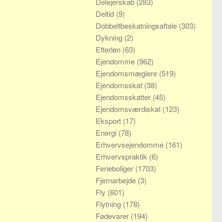
Delejerskab
(283)
Deltid
(9)
Dobbeltbeskatningsaftale
(303)
Dykning
(2)
Efterløn
(63)
Ejendomme
(962)
Ejendomsmæglere
(519)
Ejendomsskat
(38)
Ejendomsskatter
(45)
Ejendomsværdiskat
(123)
Eksport
(17)
Energi
(78)
Erhvervsejendomme
(161)
Erhvervspraktik
(6)
Ferieboliger
(1703)
Fjernarbejde
(3)
Fly
(601)
Flytning
(178)
Fødevarer
(194)