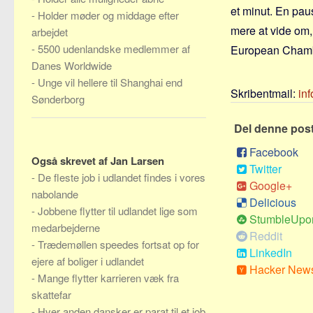
et minut. En paus
-
Holder møder og middage efter
mere at vide om,
arbejdet
-
5500 udenlandske medlemmer af
European Chambe
Danes Worldwide
-
Unge vil hellere til Shanghai end
Skribentmail:
in
Sønderborg
Del denne pos
Facebook
Også skrevet af Jan Larsen
Twitter
-
De fleste job i udlandet findes i vores
Google+
nabolande
Delicious
-
Jobbene flytter til udlandet lige som
StumbleUpo
medarbejderne
Reddit
-
Trædemøllen speedes fortsat op for
LinkedIn
ejere af boliger i udlandet
Hacker New
-
Mange flytter karrieren væk fra
skattefar
-
Hver anden dansker er parat til et job