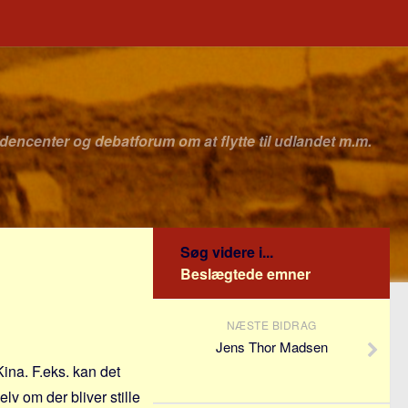
idencenter og debatforum om at flytte til udlandet m.m.
Søg videre i...
Beslægtede emner
NÆSTE BIDRAG
Jens Thor Madsen
ina. F.eks. kan det
v om der bliver stille