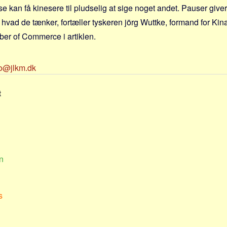
e kan få kinesere til pludselig at sige noget andet. Pauser giver
 hvad de tænker, fortæller tyskeren jörg Wuttke, formand for Kin
r of Commerce i artiklen.
fo@jlkm.dk
t
n
s