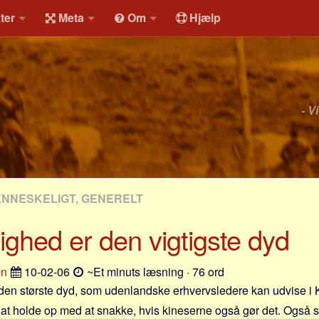
ter
Meta
Om
Hjælp
- V
NNESKELIGT, GENERELT
ghed er den vigtigste dyd
en
10-02-06
~Et minuts læsning · 76 ord
en største dyd, som udenlandske erhvervsledere kan udvise i K
at holde op med at snakke, hvis kineserne også gør det. Også sel