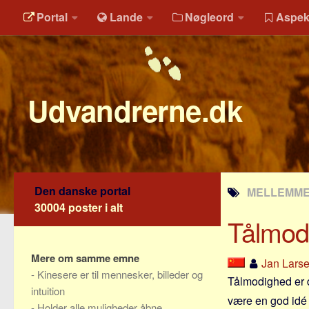
Portal
Lande
Nøgleord
Aspek
Udvandrerne.dk
Den danske portal
MELLEMME
30004 poster i alt
Tålmodi
Mere om samme emne
Jan Lars
-
Kinesere er til mennesker, billeder og
Tålmodighed er d
intuition
være en god idé 
-
Holder alle muligheder åbne