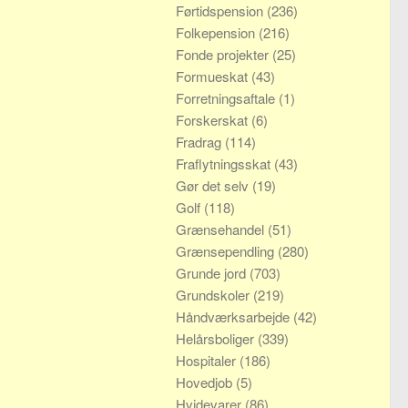
Førtidspension
(236)
Folkepension
(216)
Fonde projekter
(25)
Formueskat
(43)
Forretningsaftale
(1)
Forskerskat
(6)
Fradrag
(114)
Fraflytningsskat
(43)
Gør det selv
(19)
Golf
(118)
Grænsehandel
(51)
Grænsependling
(280)
Grunde jord
(703)
Grundskoler
(219)
Håndværksarbejde
(42)
Helårsboliger
(339)
Hospitaler
(186)
Hovedjob
(5)
Hvidevarer
(86)