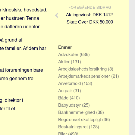
FOREGÅENDE BIDRAG
n kinesiske hovedstad.
Aktiegevinst: DKK 1412.
ler hustruen Tenna
Skat: Over DKK 50.000
ge datteren udenfor.
på grund af
Emner
e familier. Af dem har
Advokater
(636)
Aktier
(131)
Arbejdsløshedsforsikring
(8)
 at forureningen bare
Arbejdsmarkedspensioner
(21)
gerne gennem tre
Arveforhold
(153)
Au pair
(31)
Både
(410)
, direktør i
Babyudstyr
(25)
r til et
Bankhemmelighed
(38)
Begrænset skattepligt
(36)
Beskatningsret
(128)
Biler
(498)