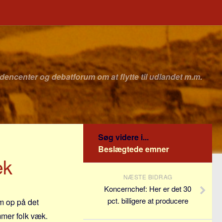
idencenter og debatforum om at flytte til udlandet m.m.
Søg videre i...
Beslægtede emner
æk
NÆSTE BIDRAG
Koncernchef: Her er det 30
pct. billigere at producere
em op på det
mmer folk væk.