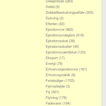
Delejerskab
(283)
Deltid
(9)
Dobbeltbeskatningsaftale
(303)
Dykning
(2)
Efterløn
(63)
Ejendomme
(962)
Ejendomsmæglere
(519)
Ejendomsskat
(38)
Ejendomsskatter
(45)
Ejendomsværdiskat
(123)
Eksport
(17)
Energi
(78)
Erhvervsejendomme
(161)
Erhvervspraktik
(6)
Ferieboliger
(1703)
Fjernarbejde
(3)
Fly
(601)
Flytning
(178)
Fødevarer
(194)