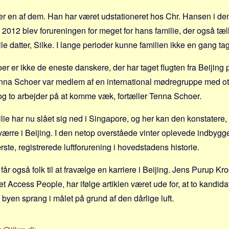
r en af dem. Han har været udstationeret hos Chr. Hansen i de
012 blev forureningen for meget for hans familie, der også tæl
le datter, Silke. I lange perioder kunne familien ikke en gang ta
er er ikke de eneste danskere, der har taget flugten fra Beijing 
nna Schoer var medlem af en international mødregruppe med ott
, og to arbejder på at komme væk, fortæller Tenna Schoer.
ie har nu slået sig ned i Singapore, og her kan den konstatere,
værre i Beijing. I den netop overståede vinter oplevede indbyg
te, registrerede luftforurening i hovedstadens historie.
får også folk til at fravælge en karriere i Beijing. Jens Purup Krog
 Access People, har ifølge artiklen været ude for, at to kandidate
byen sprang i målet på grund af den dårlige luft.