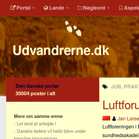
Portal
Lande
Nøgleord
Aspek
Udvandrerne.dk
Den danske portal
JOB, PRAK
30004 poster i alt
Luftfo
Mere om samme emne
Jan Lars
-
Let land at arbejde i
Luftforeningen i
-
Danske ledere vil helst blive under
sundhedsskadelig
hjemlige himmelstrøg