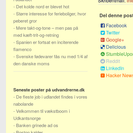
Skribentmail:
in
-
Det kolde nord er blevet hot
-
Større interesse for ferieboliger, hvor
Del denne pos
peberet gror
Facebook
-
Mere takt-og-tone – men pas på
Twitter
med kæft-trit-og-retning
Google+
-
Spanien er fortsat en inciterende
Delicious
flamenco
StumbleUpo
-
Svenske fødevarer fås nu med 1/4 af
Reddit
den danske moms
LinkedIn
Hacker New
Seneste poster på udvandrerne.dk
-
De fleste job i udlandet findes i vores
nabolande
-
Velkommen til vækstboom i
Udkantsnorge
-
Banken grinede ad os
-
Boston kalder