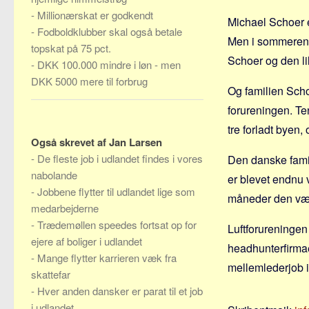
-
Millionærskat er godkendt
Michael Schoer e
-
Fodboldklubber skal også betale
Men i sommeren 2
topskat på 75 pct.
Schoer og den lil
-
DKK 100.000 mindre i løn - men
DKK 5000 mere til forbrug
Og familien Scho
forureningen. Te
tre forladt byen
Også skrevet af Jan Larsen
-
De fleste job i udlandet findes i vores
Den danske famil
nabolande
er blevet endnu 
-
Jobbene flytter til udlandet lige som
måneder den værs
medarbejderne
-
Trædemøllen speedes fortsat op for
Luftforureningen 
ejere af boliger i udlandet
headhunterfirmaet
-
Mange flytter karrieren væk fra
mellemlederjob i 
skattefar
-
Hver anden dansker er parat til et job
i udlandet