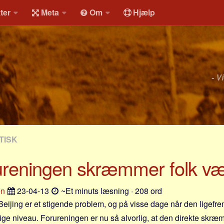
ter
Meta
Om
Hjælp
- V
TISK
rureningen skræmmer folk v
en
23-04-13
~Et minuts læsning · 208 ord
 Beijing er et stigende problem, og på visse dage når den ligefr
e niveau. Forureningen er nu så alvorlig, at den direkte skræ