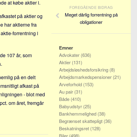
de at købe aktier i.
FOREGÅENDE BIDRAG
Meget dårlig forrentning på
kastet på aktier og
obligationer
e har aktierne fra
aktie-forrentning i
Emner
i de 107 år, som
Advokater
(636)
Aktier
(131)
.
Arbejdsløshedsforsikring
(8)
 nemlig på en delt
Arbejdsmarkedspensioner
(21)
Arveforhold
(153)
msnitligt afkast på
Au pair
(31)
nligningen - blot med
Både
(410)
pct. om året, fremgår
Babyudstyr
(25)
Bankhemmelighed
(38)
Begrænset skattepligt
(36)
Beskatningsret
(128)
Biler
(498)