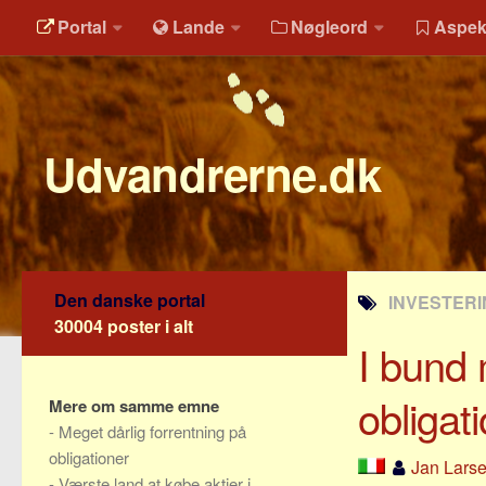
Portal
Lande
Nøgleord
Aspek
Udvandrerne.dk
Den danske portal
INVESTERI
30004 poster i alt
I bund 
obligat
Mere om samme emne
-
Meget dårlig forrentning på
obligationer
Jan Lars
-
Værste land at købe aktier i