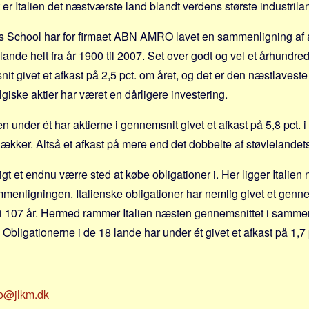
t er Italien det næstværste land blandt verdens største industrilan
 School har for firmaet ABN AMRO lavet en sammenligning af af
 lande helt fra år 1900 til 2007. Set over godt og vel et århundred
nit givet et afkast på 2,5 pct. om året, og det er den næstlaveste 
giske aktier har været en dårligere investering.
 under ét har aktierne i gennemsnit givet et afkast på 5,8 pct. 
kker. Altså et afkast på mere end det dobbelte af støvlelandets
igt et endnu værre sted at købe obligationer i. Her ligger Italien
mmenligningen. Italienske obligationer har nemlig givet et genne
t i 107 år. Hermed rammer Italien næsten gennemsnittet i samme
Obligationerne i de 18 lande har under ét givet et afkast på 1,7 
fo@jlkm.dk