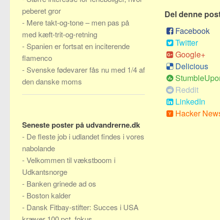
peberet gror
Del denne pos
-
Mere takt-og-tone – men pas på
Facebook
med kæft-trit-og-retning
Twitter
-
Spanien er fortsat en inciterende
Google+
flamenco
Delicious
-
Svenske fødevarer fås nu med 1/4 af
StumbleUpo
den danske moms
Reddit
LinkedIn
Hacker New
Seneste poster på udvandrerne.dk
-
De fleste job i udlandet findes i vores
nabolande
-
Velkommen til vækstboom i
Udkantsnorge
-
Banken grinede ad os
-
Boston kalder
-
Dansk Fitbay-stifter: Succes i USA
kræver 100 pct. fokus