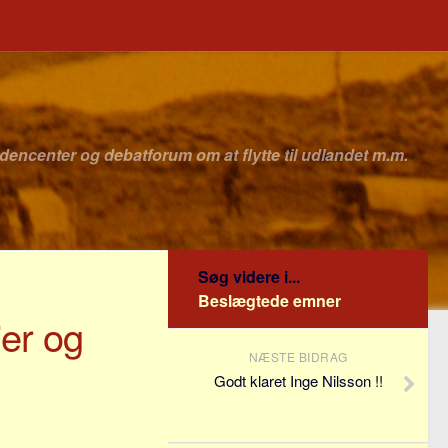
idencenter og debatforum om at flytte til udlandet m.m.
Søg videre i...
Beslægtede emner
ier og
NÆSTE BIDRAG
Godt klaret Inge Nilsson !!