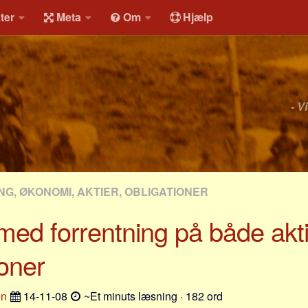
ter
Meta
Om
Hjælp
- V
NG, ØKONOMI, AKTIER, OBLIGATIONER
med forrentning på både akt
ioner
en
14-11-08
~Et minuts læsning · 182 ord