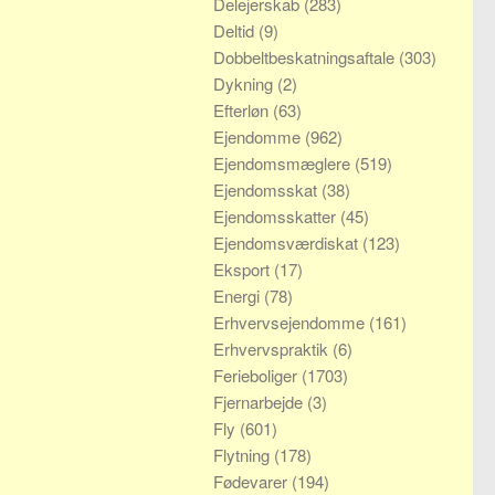
Delejerskab
(283)
Deltid
(9)
Dobbeltbeskatningsaftale
(303)
Dykning
(2)
Efterløn
(63)
Ejendomme
(962)
Ejendomsmæglere
(519)
Ejendomsskat
(38)
Ejendomsskatter
(45)
Ejendomsværdiskat
(123)
Eksport
(17)
Energi
(78)
Erhvervsejendomme
(161)
Erhvervspraktik
(6)
Ferieboliger
(1703)
Fjernarbejde
(3)
Fly
(601)
Flytning
(178)
Fødevarer
(194)