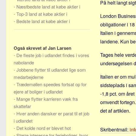
På helt langt sig
-
Næstbedste land at købe aktier i
-
Top-3 land at købe aktier i
London Business
-
Bedste land at købe aktier i
obligationer i 18
Italien i gennems
landene. Kun bel
Også skrevet af Jan Larsen
Tages hele verden
-
De fleste job i udlandet findes i vores
nabolande
undersøgelsen dæ
-
Jobbene flytter til udlandet lige som
Italien er om mul
medarbejderne
-
Trædemøllen speedes fortsat op for
sidsteplads i sa
ejere af boliger i udlandet
-1,8 pct. om åre
-
Mange flytter karrieren væk fra
omvendt fortegn. 
skattefar
det af artiklen.
-
Hver anden dansker er parat til et job
i udlandet
-
Det kolde nord er blevet hot
Skribentmail:
in
-
Større interesse for ferieboliger, hvor