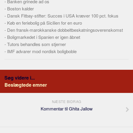
-
Banken grinede ad os
-
Boston kalder
-
Dansk Fitbay-stifter: Succes i USA kræver 100 pct. fokus
-
Køb en feriebolig på Sicilien for en euro
-
Den fransk-marokkanske dobbeltbeskatningsoverenskomst
-
Boligmarkedet i Spanien er igen åbnet
-
Tutors behandles som stjerner
-
IMF advarer mod nordisk boligboble
Søg videre i...
Beslægtede emner
NÆSTE BIDRAG
Kommentar til Ghita Jallow