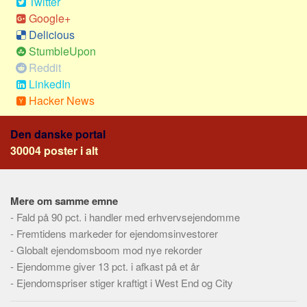
Twitter
Social sikring og sundhed
Google+
Transport
Delicious
Alle
StumbleUpon
Reddit
Aspekter
LinkedIn
Køb og salg
Hacker News
Økonomi
Den danske portal
Jura og regler
30004 poster i alt
Skatter og afgifter
Statistik
Mere om samme emne
Praktisk
-
Fald på 90 pct. i handler med erhvervsejendomme
Alle
-
Fremtidens markeder for ejendomsinvestorer
Meta
-
Globalt ejendomsboom mod nye rekorder
-
Ejendomme giver 13 pct. i afkast på et år
Dokumenttyper
-
Ejendomspriser stiger kraftigt i West End og City
Emner