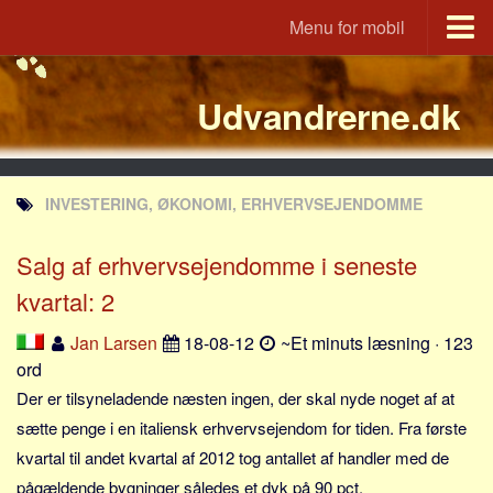
Menu for mobil
Portal
Udvandrerne.dk
Udvandrerne.dk
Utvandrerne.no
Utvandrarna.se
INVESTERING, ØKONOMI, ERHVERVSEJENDOMME
Tyskland.dk
England.dk
Salg af erhvervsejendomme i seneste
Rusland.dk
kvartal: 2
JLKM.dk
Jan Larsen
18-08-12
~Et minuts læsning · 123
Lande
ord
Der er tilsyneladende næsten ingen, der skal nyde noget af at
Tyrkiet
sætte penge i en italiensk erhvervsejendom for tiden. Fra første
Spanien
kvartal til andet kvartal af 2012 tog antallet af handler med de
Frankrig
pågældende bygninger således et dyk på 90 pct.