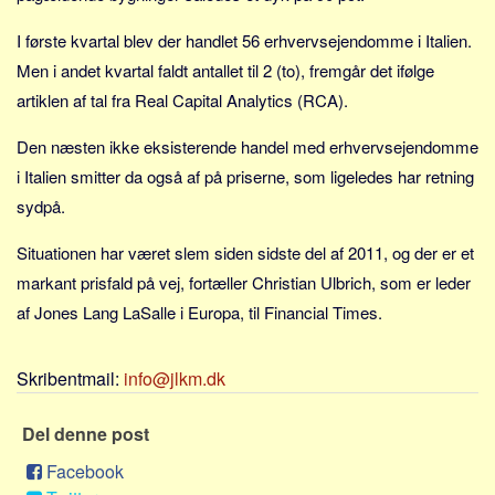
Sverige
I første kvartal blev der handlet 56 erhvervsejendomme i Italien.
Norge
Men i andet kvartal faldt antallet til 2 (to), fremgår det ifølge
Thailand
artiklen af tal fra Real Capital Analytics (RCA).
Italien
Den næsten ikke eksisterende handel med erhvervsejendomme
Grækenland
i Italien smitter da også af på priserne, som ligeledes har retning
USA
sydpå.
Alle
Situationen har været slem siden sidste del af 2011, og der er et
Nøgleord
markant prisfald på vej, fortæller Christian Ulbrich, som er leder
Bolig
af Jones Lang LaSalle i Europa, til Financial Times.
Job
Virksomhed
Skribentmail:
info@jlkm.dk
Investering
Del denne post
Pension og opsparing
Forbrug
Facebook