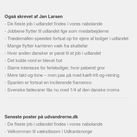
Skribenter
Personer
Også skrevet af Jan Larsen
Steder
-
De fleste job i udlandet findes i vores nabolande
-
Jobbene flytter til udlandet lige som medarbejderne
Kilder
-
Trædemøllen speedes fortsat op for ejere af boliger i udlandet
Om
-
Mange flytter karrieren væk fra skattefar
-
Hver anden dansker er parat til et job i udlandet
Webstedet
-
Det kolde nord er blevet hot
Forhistorien
-
Større interesse for ferieboliger, hvor peberet gror
Redigering
-
Mere takt-og-tone – men pas på med kæft-trit-og-retning
-
Spanien er fortsat en inciterende flamenco
Tekstannoncer
-
Svenske fødevarer fås nu med 1/4 af den danske moms
Bannere
Hjælp
Seneste poster på udvandrerne.dk
-
De fleste job i udlandet findes i vores nabolande
-
Velkommen til vækstboom i Udkantsnorge