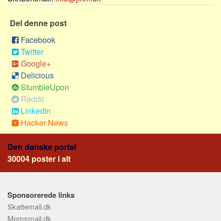
Social sikring og sundhed
Transport
Del denne post
Alle
Facebook
Aspekter
Twitter
Google+
Køb og salg
Delicious
Økonomi
StumbleUpon
Reddit
Jura og regler
LinkedIn
Skatter og afgifter
Hacker News
Statistik
Praktisk
Den danske portal
30004 poster i alt
Alle
Meta
Sponsorerede links
Dokumenttyper
Skattemail.dk
Emner
Momsmail.dk