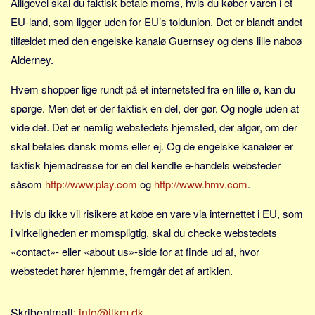
Alligevel skal du faktisk betale moms, hvis du køber varen i et
Sverige
EU-land, som ligger uden for EU’s toldunion. Det er blandt andet
Norge
tilfældet med den engelske kanalø Guernsey og dens lille naboø
Thailand
Alderney.
Italien
Hvem shopper lige rundt på et internetsted fra en lille ø, kan du
Grækenland
spørge. Men det er der faktisk en del, der gør. Og nogle uden at
USA
vide det. Det er nemlig webstedets hjemsted, der afgør, om der
Alle
skal betales dansk moms eller ej. Og de engelske kanaløer er
Nøgleord
faktisk hjemadresse for en del kendte e-handels websteder
såsom
http://www.play.com
og
http://www.hmv.com
.
Bolig
Job
Hvis du ikke vil risikere at købe en vare via internettet i EU, som
Virksomhed
i virkeligheden er momspligtig, skal du checke webstedets
«contact»- eller «about us»-side for at finde ud af, hvor
Investering
webstedet hører hjemme, fremgår det af artiklen.
Pension og opsparing
Forbrug
Skribentmail:
info@jlkm.dk