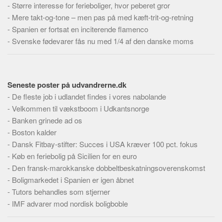
-
Større interesse for ferieboliger, hvor peberet gror
-
Mere takt-og-tone – men pas på med kæft-trit-og-retning
-
Spanien er fortsat en inciterende flamenco
-
Svenske fødevarer fås nu med 1/4 af den danske moms
Seneste poster på udvandrerne.dk
-
De fleste job i udlandet findes i vores nabolande
-
Velkommen til vækstboom i Udkantsnorge
-
Banken grinede ad os
-
Boston kalder
-
Dansk Fitbay-stifter: Succes i USA kræver 100 pct. fokus
-
Køb en feriebolig på Sicilien for en euro
-
Den fransk-marokkanske dobbeltbeskatningsoverenskomst
-
Boligmarkedet i Spanien er igen åbnet
-
Tutors behandles som stjerner
-
IMF advarer mod nordisk boligboble