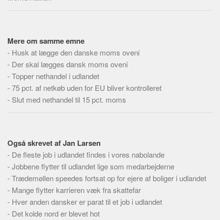
Skribenter
Personer
Steder
Mere om samme emne
Kilder
-
Husk at lægge den danske moms oveni
-
Der skal lægges dansk moms oveni
Om
-
Topper nethandel i udlandet
Webstedet
-
75 pct. af netkøb uden for EU bliver kontrolleret
-
Slut med nethandel til 15 pct. moms
Forhistorien
Redigering
Tekstannoncer
Også skrevet af Jan Larsen
Bannere
-
De fleste job i udlandet findes i vores nabolande
Hjælp
-
Jobbene flytter til udlandet lige som medarbejderne
-
Trædemøllen speedes fortsat op for ejere af boliger i udlandet
-
Mange flytter karrieren væk fra skattefar
-
Hver anden dansker er parat til et job i udlandet
-
Det kolde nord er blevet hot