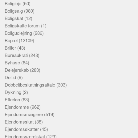
Boligleje
(50)
Boligsalg
(980)
Boligskat
(12)
Boligskatte forum
(1)
Boligudlejning
(286)
Bopæl
(12109)
Briller
(43)
Bureaukrati
(248)
Byhuse
(64)
Delejerskab
(283)
Deltid
(9)
Dobbeltbeskatningsaftale
(303)
Dykning
(2)
Efterløn
(63)
Ejendomme
(962)
Ejendomsmæglere
(519)
Ejendomsskat
(38)
Ejendomsskatter
(45)
Ejendomsværdiskat
(123)