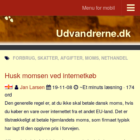
Menu for mobil
Portal
Udvandrerne.dk
Udvandrerne.dk
Utvandrerne.no
Utvandrarna.se
FORBRUG, SKATTER, AFGIFTER, MOMS, NETHANDEL
Tyskland.dk
England.dk
Husk momsen ved internetkøb
Rusland.dk
Jan Larsen
19-11-08
~Et minuts læsning · 174
JLKM.dk
ord
Lande
Den generelle regel er, at du ikke skal betale dansk moms, hvis
du køber en vare over internettet fra et andet EU-land. Det er
Tyrkiet
tilstrækkeligt at betale hjemlandets moms, som firmaet typisk
Spanien
har lagt til den opgivne pris i forvejen.
Frankrig