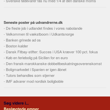
-
Svenske fødevarer fås nu med 1/4 af den danske moms
Skribenter
Personer
Steder
Seneste poster på udvandrerne.dk
Kilder
-
De fleste job i udlandet findes i vores nabolande
-
Velkommen til vækstboom i Udkantsnorge
Om
-
Banken grinede ad os
Webstedet
-
Boston kalder
Forhistorien
-
Dansk Fitbay-stifter: Succes i USA kræver 100 pct. fokus
-
Køb en feriebolig på Sicilien for en euro
Redigering
-
Den fransk-marokkanske dobbeltbeskatningsoverenskomst
Tekstannoncer
-
Boligmarkedet i Spanien er igen åbnet
Bannere
-
Tutors behandles som stjerner
-
IMF advarer mod nordisk boligboble
Hjælp
Søg videre i...
Beslægtede emner