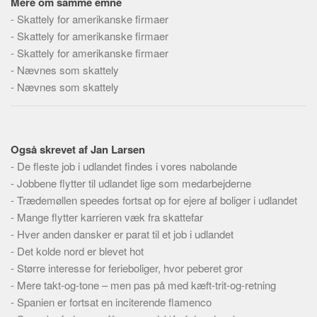
Mere om samme emne
Social sikring og sundhed
-
Skattely for amerikanske firmaer
Transport
-
Skattely for amerikanske firmaer
Alle
-
Skattely for amerikanske firmaer
-
Nævnes som skattely
Aspekter
-
Nævnes som skattely
Køb og salg
Økonomi
Jura og regler
Også skrevet af Jan Larsen
Skatter og afgifter
-
De fleste job i udlandet findes i vores nabolande
-
Jobbene flytter til udlandet lige som medarbejderne
Statistik
-
Trædemøllen speedes fortsat op for ejere af boliger i udlandet
Praktisk
-
Mange flytter karrieren væk fra skattefar
Alle
-
Hver anden dansker er parat til et job i udlandet
-
Det kolde nord er blevet hot
Meta
-
Større interesse for ferieboliger, hvor peberet gror
Dokumenttyper
-
Mere takt-og-tone – men pas på med kæft-trit-og-retning
-
Spanien er fortsat en inciterende flamenco
Emner