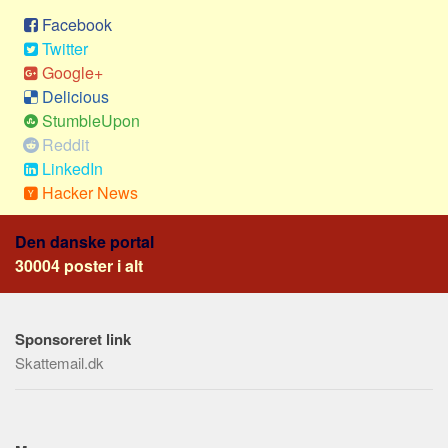
Sverige
Facebook
Norge
Twitter
Thailand
Google+
Delicious
Italien
StumbleUpon
Grækenland
Reddit
USA
LinkedIn
Hacker News
Alle
Nøgleord
Den danske portal
30004 poster i alt
Bolig
Job
Virksomhed
Sponsoreret link
Investering
Skattemail.dk
Pension og opsparing
Forbrug