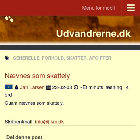
Menu for mobil
Portal
Udvandrerne.dk
Udvandrerne.dk
Utvandrerne.no
Utvandrarna.se
GENERELLE, FORHOLD, SKATTER, AFGIFTER
Tyskland.dk
England.dk
Nævnes som skattely
Rusland.dk
Jan Larsen
23-02-03
~Et minuts læsning · 4
JLKM.dk
ord
Lande
Guam nævnes som skattely.
Tyrkiet
Skribentmail:
info@jlkm.dk
Spanien
Frankrig
Del denne post