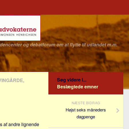
idencenter og debatforum om at flytte til udlandet m.m.
Søg videre i...
VINGÅRDE,
Beslægtede emner
NÆSTE BIDRAG
Højst seks måneders
dagpenge
s af andre lignende