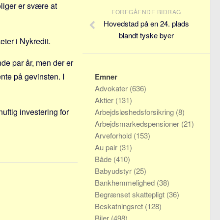
liger er svære at
FOREGÅENDE BIDRAG
Hovedstad på en 24. plads
blandt tyske byer
eter i Nykredit.
nde par år, men der er
ente på gevinsten. I
Emner
Advokater
(636)
Aktier
(131)
uftig investering for
Arbejdsløshedsforsikring
(8)
Arbejdsmarkedspensioner
(21)
Arveforhold
(153)
Au pair
(31)
Både
(410)
Babyudstyr
(25)
Bankhemmelighed
(38)
Begrænset skattepligt
(36)
Beskatningsret
(128)
Biler
(498)