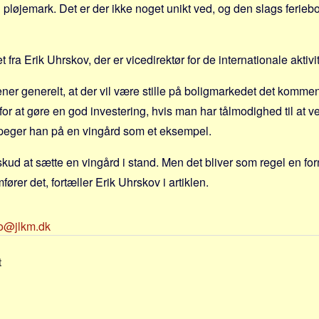
 pløjemark. Det er der ikke noget unikt ved, og den slags feriebo
 fra Erik Uhrskov, der er vicedirektør for de internationale aktivit
ner generelt, at der vil være stille på boligmarkedet det komme
for at gøre en god investering, hvis man har tålmodighed til at v
 peger han på en vingård som et eksempel.
ud at sætte en vingård i stand. Men det bliver som regel en forn
rer det, fortæller Erik Uhrskov i artiklen.
fo@jlkm.dk
t