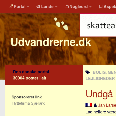
Portal
Lande
Nøgleord
Aspek
Udvandrerne.dk
Den danske portal
BOLIG, GE
30004 poster i alt
LEJLIGHEDER
Undgå l
Sponsoreret link
Flyttefirma Sjælland
Jan Lars
Lad hellere vær