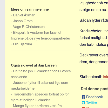
lejligheder på en
Mere om samme emne
sælge netop nu.
-
Daniel Åxman
Sådan lyder rådet
-
Jacob Groth
-
Vagn F. Christensen
Kredit-chefen me
-
Ekspert: Investorer har brændt
fortsat mulighed 
fingrene på de nye ferieboligmarkeder
-
Ole Bjarrum
den forbindelse
Det kræver oversk
dem, der gennemfø
Også skrevet af Jan Larsen
-
De fleste job i udlandet findes i vores
Skribentmail:
in
nabolande
-
Jobbene flytter til udlandet lige som
medarbejderne
Del denne pos
-
Trædemøllen speedes fortsat op for
Facebook
ejere af boliger i udlandet
Twitter
-
Mange flytter karrieren væk fra