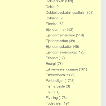
Delejerskab
(283)
Deltid
(9)
Dobbeltbeskatningsaftale
(303)
Dykning
(2)
Efterløn
(63)
Ejendomme
(962)
Ejendomsmæglere
(519)
Ejendomsskat
(38)
Ejendomsskatter
(45)
Ejendomsværdiskat
(123)
Eksport
(17)
Energi
(78)
Erhvervsejendomme
(161)
Erhvervspraktik
(6)
Ferieboliger
(1703)
Fjernarbejde
(3)
Fly
(601)
Flytning
(178)
Fødevarer
(194)