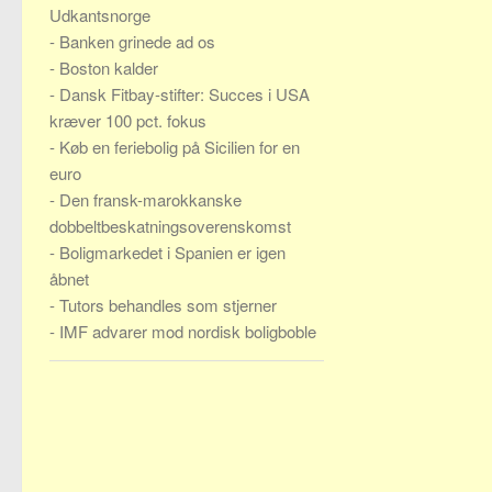
Udkantsnorge
-
Banken grinede ad os
-
Boston kalder
-
Dansk Fitbay-stifter: Succes i USA
kræver 100 pct. fokus
-
Køb en feriebolig på Sicilien for en
euro
-
Den fransk-marokkanske
dobbeltbeskatningsoverenskomst
-
Boligmarkedet i Spanien er igen
åbnet
-
Tutors behandles som stjerner
-
IMF advarer mod nordisk boligboble