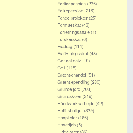
Førtidspension
(236)
Folkepension
(216)
Fonde projekter
(25)
Formueskat
(43)
Forretningsaftale
(1)
Forskerskat
(6)
Fradrag
(114)
Fraflytningsskat
(43)
Gør det selv
(19)
Golf
(118)
Grænsehandel
(51)
Grænsependling
(280)
Grunde jord
(703)
Grundskoler
(219)
Håndværksarbejde
(42)
Helårsboliger
(339)
Hospitaler
(186)
Hovedjob
(5)
Hvidevarer
(86)