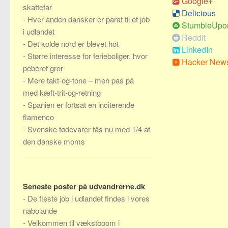
Google+
skattefar
Delicious
-
Hver anden dansker er parat til et job
StumbleUpo
i udlandet
Reddit
-
Det kolde nord er blevet hot
LinkedIn
-
Større interesse for ferieboliger, hvor
Hacker New
peberet gror
-
Mere takt-og-tone – men pas på
med kæft-trit-og-retning
-
Spanien er fortsat en inciterende
flamenco
-
Svenske fødevarer fås nu med 1/4 af
den danske moms
Seneste poster på udvandrerne.dk
-
De fleste job i udlandet findes i vores
nabolande
-
Velkommen til vækstboom i