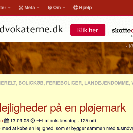
ter
Meta
Om
Hjælp
- V
NERELT, BOLIGKØB, FERIEBOLIGER, LANDEJENDOMME, 
ejligheder på en pløjemark
en
13-09-08
~Et minuts læsning · 125 ord
e med at købe en lejlighed, som er bygger sammen med tusindvi