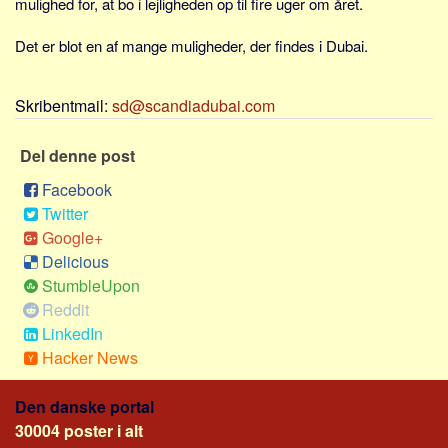
mulighed for, at bo i lejligheden op til fire uger om året.
Sverige
Norge
Det er blot en af mange muligheder, der findes i Dubai.
Thailand
Italien
Skribentmail:
sd@scandiadubai.com
Grækenland
Del denne post
USA
Facebook
Alle
Twitter
Nøgleord
Google+
Delicious
Bolig
StumbleUpon
Job
Reddit
Virksomhed
LinkedIn
Hacker News
Investering
Pension og opsparing
Den danske portal
Forbrug
30004 poster i alt