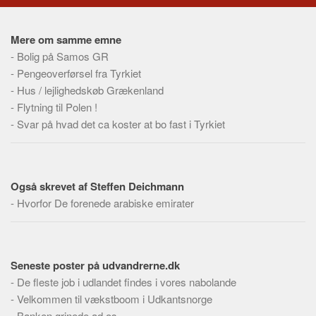
Social sikring og sundhed
Transport
Mere om samme emne
Alle
-
Bolig på Samos GR
Aspekter
-
Pengeoverførsel fra Tyrkiet
-
Hus / lejlighedskøb Grækenland
Køb og salg
-
Flytning til Polen !
Økonomi
-
Svar på hvad det ca koster at bo fast i Tyrkiet
Jura og regler
Skatter og afgifter
Også skrevet af Steffen Deichmann
Statistik
-
Hvorfor De forenede arabiske emirater
Praktisk
Alle
Meta
Seneste poster på udvandrerne.dk
Dokumenttyper
-
De fleste job i udlandet findes i vores nabolande
-
Velkommen til vækstboom i Udkantsnorge
Emner
-
Banken grinede ad os