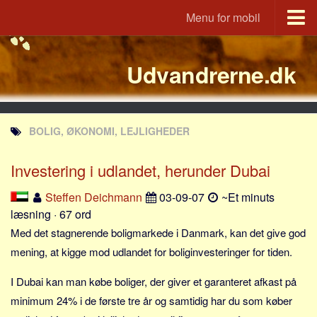
Menu for mobil
Portal
Udvandrerne.dk
Udvandrerne.dk
Utvandrerne.no
Utvandrarna.se
BOLIG, ØKONOMI, LEJLIGHEDER
Tyskland.dk
England.dk
Investering i udlandet, herunder Dubai
Rusland.dk
Steffen Deichmann
03-09-07
~Et minuts
JLKM.dk
læsning · 67 ord
Lande
Med det stagnerende boligmarkede i Danmark, kan det give god
mening, at kigge mod udlandet for boliginvesteringer for tiden.
Tyrkiet
Spanien
I Dubai kan man købe boliger, der giver et garanteret afkast på
minimum 24% i de første tre år og samtidig har du som køber
Frankrig